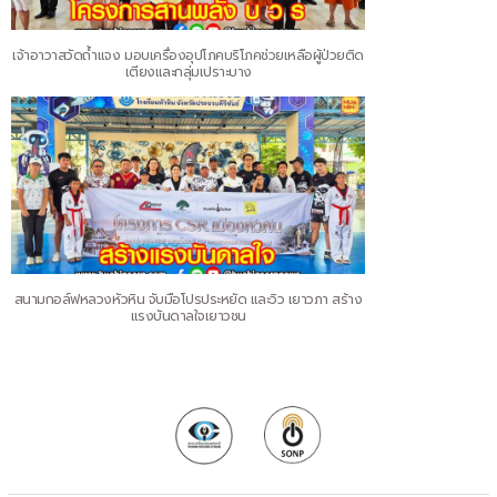
เจ้าอาวาสวัดถ้ำแจง มอบเครื่องอุปโภคบริโภคช่วยเหลือผู้ป่วยติด
เตียงและกลุ่มเปราะบาง
สนามกอล์ฟหลวงหัวหิน จับมือโปรประหยัด และวิว เยาวภา สร้าง
แรงบันดาลใจเยาวชน