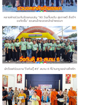
หลายฝ่ายร่วมกันจัดแคมเปญ “90 วันเก็บแต้ม สุขภาพดี สิ่งดีๆ
จะเกิดขึ้น” ชวนคนไทยงดเหล้าเข้าพรรษา
นักวิ่งแห่ร่วมงาน“วิ่งกันดุ๊ #3” สนาม 6 ที่บ้านกรูดอย่างคึกคัก