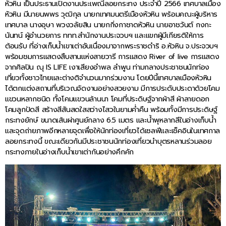
หัวหิน เป็นประธานเปิดงานประเพณีลอยกระทง ประจำปี 2566 เทศบาลเมือง
หัวหิน มีนายนพพร วุฒิกุล นายกเทศมนตรีเมืองหัวหิน พร้อมคณะผู้บริหาร
เทศบาล นางอุษา พวงวลัยสิน นายกกิ่งกาชาดหัวหิน นายอาชวันต์ กงกะ
นันทน์ ผู้อำนวยการ ททท.สำนักงานประจวบฯ และแขกผู้มีเกียรติให้การ
ต้อนรับ ที่อ่างเก็บน้ำเขาเต่าอันเนื่องมาจากพระราชดำริ อ.หัวหิน จ.ประจวบฯ
พร้อมชมการแสดงสืบสานแห่งสายวารี การแสดง River of live การแสดง
จากศิลปิน ณุ IS LIFE เงาเสียงอำพล ลำพูน ท่ามกลางประชาชนนักท่อง
เที่ยวทั้งชาวไทยและต่างติจำนวนมากร่วมงาน โดยปีนี้เทศบาลเมืองหัวหิน
ได้ตกแต่งสถานที่บริเวณจัดงานอย่างสวยงาม มีการประดับประดาด้วยโคม
แขวนหลากชนิด ทั้งโคมแขวนล้านนา โคมที่ประดิษฐ์จากผ้าสี ผ้าลายดอก
โคมลูกปัดสี สร้างสีสันสดใสสว่างไสวในยามค่ำคืน พร้อมทั้งมีการประดิษฐ์
กระทงยักษ์ ขนาดเส้นผ่าศูนย์กลาง 6.5 เมตร และน้ำพุหลากสีในอ่างเก็บน้ำ
และจุดถ่ายภาพอีกหลายจุดเพื่อให้นักท่องเที่ยวได้เซลฟีและเช็คอินในเทศกาล
ลอยกระทงนี้ ขณะเดียวกันมีประชาชนนักท่องเที่ยวนำบุตรหลานร่วมลอย
กระทงภายในอ่างเก็บน้ำเขาเต่ากันอย่างคึกคัก