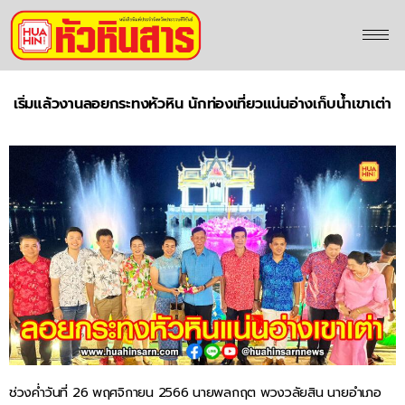
เริ่มแล้วงานลอยกระทงหัวหิน นักท่องเที่ยวแน่นอ่างเก็บน้ำเขาเต่า
ช่วงค่ำวันที่ 26 พฤศจิกายน 2566 นายพลกฤต พวงวลัยสิน นายอำเภอ