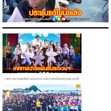
เทศกาลว่าวแฟนซีอ่าวประจวบฯ อลังการเหนือสะพานสราญวิถี