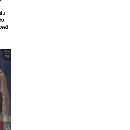
,
นใน
งบ
งคดี