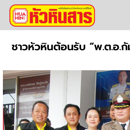
ชาวหัวหินต้อนรับ “พ.ต.อ.ก