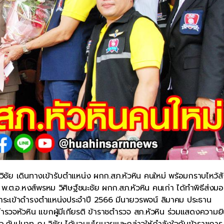
 วิชัย เดินทางเข้ารับตำแหน่ง ผกก.สภ.หัวหิน คนใหม่ พร้อมกราบไหว้ส
ันนี้ พ.ต.อ.หงส์พรหม วิศิษฐ์ชนะชัย ผกก.สภ.หัวหิน คนเก่า ได้ทำพิธีส่ง
นวาระเข้าดำรงตำแหน่งประจำปี 2566 มีนายวรพจน์ ลิมาคม ประธาน
ำรวจหัวหิน แขกผู้มีเกียรติ ข้าราชตำรวจ สภ.หัวหิน ร่วมแสดงความยิ
.ต.อ.กัมปนาท ณ วิชัย ได้มอบนโยบายและกล่าวให้กำลังใจกับข้าราชการ