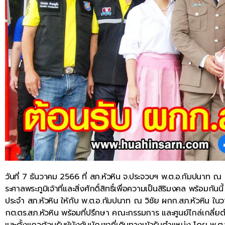
วันที่ 7 ธันวาคม 2566 ที่ สภ.หัวหิน จ.ประจวบฯ พ.ต.อ.กัมปนาท ณ
ระศาลพระภูมิเจ้าที่และสิ่งศักดิ์สิทธิ์เพื่อความเป็นสิริมงคล พร้อมก
ประจำ สภ.หัวหิน ให้กับ พ.ต.อ.กัมปนาท ณ วิชัย ผกก.สภ.หัวหิน ใ
กต.ตร.สภ.หัวหิน พร้อมที่ปรึกษา คณะกรรมการ และศูนย์ไกล่เกลี่ยต
และตั้งแถวต้อนรับผู้บังคับบัญชาที่เดินทางเข้ารับตำแหน่ง โดย พ