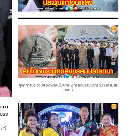
ศุลกากรประจวบฯ จัดพิธีสมโภชพระพุทธสิงขรสมปรารถนา เสริมสิริ
มงคล
ักกา
มอบธง
นดี