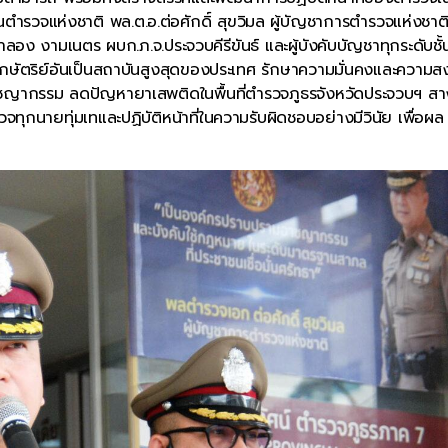
ำรวจแห่งชาติ พล.ต.อ.ต่อศักดิ์ สุขวิมล ผู้บัญชาการตำรวจแห่งชาติ
อง งามเนตร ผบก.ภ.จ.ประจวบคีรีขันธ์ และผู้บังคับบัญชาทุกระดับชั้
ากษัตริย์อันเป็นสถาบันสูงสุดของประเทศ รักษาความมั่นคงและความส
ญากรรม ลดปัญหายาเสพติดในพื้นที่ตำรวจภูธรจังหวัดประจวบฯ สา
ุกนายทุ่มเทและปฏิบัติหน้าที่ในความรับผิดชอบอย่างมีวินัย เพื่อผล