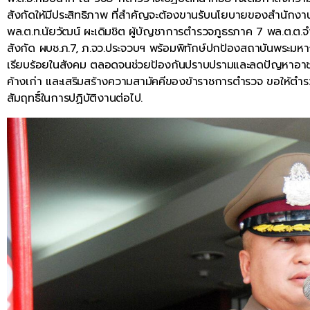
สังกัดให้มีประสิทธิภาพ ที่สำคัญจะต้องขานรับนโยบายของสำนักงานต
พล.ต.ท.นัยวัฒน์ ผะเดิมชิต ผู้บัญชาการตำรวจภูธรภาค 7 พล.ต.ต.จำล
สังกัด ผบช.ภ.7, ภ.จว.ประจวบฯ พร้อมพิทักษ์ปกป้องสถาบันพระมห
เรียบร้อยในสังคม ตลอดจนช่วยป้องกันปราบปรามและลดปัญหาอาช
ค้างเก่า และเสริมสร้างความสามัคคีของข้าราชการตำรวจ ขอให้ตำรวจท
สัมฤทธิ์ในการปฏิบัติงานต่อไป.