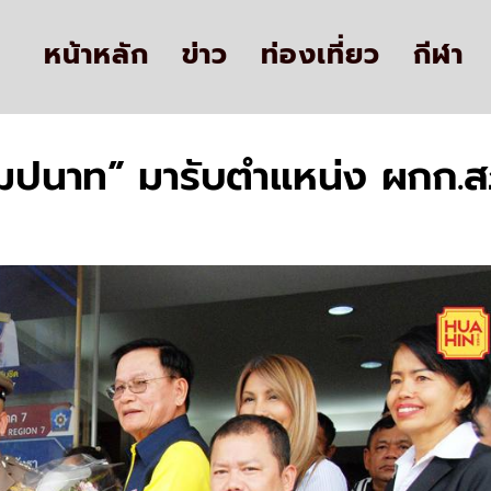
หน้าหลัก
ข่าว
ท่องเที่ยว
กีฬา
ัมปนาท” มารับตำแหน่ง ผกก.สภ