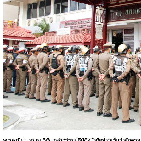
พ.ต.อ.กัมปนาท ณ วิชัย กล่าวว่าจะปฏิบัติหน้าที่อย่างเต็มกำลังค