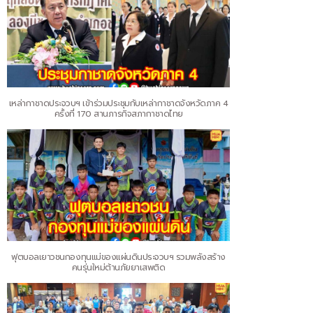
เหล่ากาชาดประจวบฯ เข้าร่วมประชุมกับเหล่ากาชาดจังหวัดภาค 4
ครั้งที่ 170 สานภารกิจสภากาชาดไทย
ฟุตบอลเยาวชนกองทุนแม่ของแผ่นดินประจวบฯ รวมพลังสร้าง
คนรุ่นใหม่ต้านภัยยาเสพติด