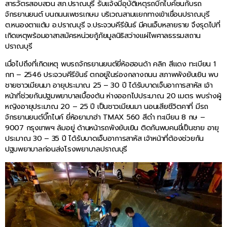
สารวัตรสอบสวน สภ.ปราณบุรี รับแจ้งมีอุบัติเหตุรถบิ๊กไบค์ชนกับรถ
จักรยานยนต์ บนถนนเพชรเกษม บริเวณสามแยกทางเข้าเขื่อนปราณบุรี
ต.หนองตาแต้ม อ.ปราณบุรี จ.ประจวบคีรีขันธ์ มีคนเจ็บหลายราย จึงรุดไปที่
เกิดเหตุพร้อมอาสาสมัครหน่วยกู้ภัยมูลนิธิสว่างแผ่ไพศาลธรรมสถาน
ปราณบุรี
เมื่อไปถึงที่เกิดเหตุ พบรถจักรยานยนต์ยี่ห้อฮอนด้า คลิก สีแดง ทะเบียน 1
กท – 2546 ประจวบคีรีขันธ์ ตกอยู่ในร่องกลางถนน สภาพพังยับเยิน พบ
ชายชาวเมียนมา อายุประมาณ 25 – 30 ปี ได้รับบาดเจ็บอาการสาหัส เจ้า
หน้าที่ช่วยกันปฐมพยาบาลเบื้องต้น ห่างออกไปประมาณ 20 เมตร พบร่างผู้
หญิงอายุประมาณ 20 – 25 ปี เป็นชาวเมียนมา นอนเสียชีวิตคาที่ มีรถ
จักรยานยนต์บิ๊กไบค์ ยี่ห้อยามาฮ่า TMAX 560 สีดำ ทะเบียน 8 กษ –
9007 กรุงเทพฯ ล้มอยู่ ด้านหน้ารถพังยับเยิน ติดกันพบคนขี่เป็นชาย อายุ
ประมาณ 30 – 35 ปี ได้รับบาดเจ็บอาการสาหัส เจ้าหน้าที่ต้องช่วยกัน
ปฐมพยาบาลก่อนส่งโรงพยาบาลปราณบุรี