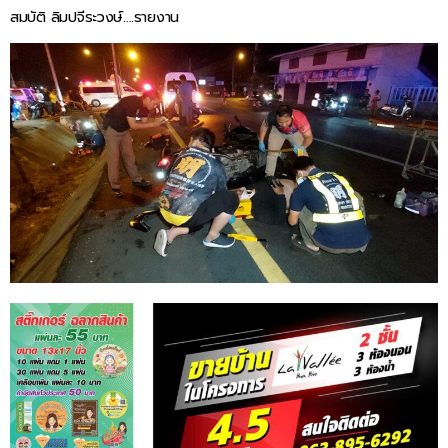
สมบัติ ลิมปจีระวงษ์….รายงาน