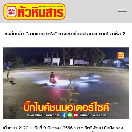
ชนอีกแล้ว “สามแยกวัดใจ” ทางเข้าเขื่อนปราณฯ ตาย1 สาหัส 2
เมื่อเวลา 21.20 น. วันที่ 9 ธันวาคม 2566 ร.ต.ท.กิตติพัฒน์ มีสมิง รอง