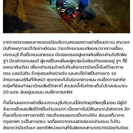
จากการตรวจสอบภาพวงจรปิดบริเวณสามแยกทางเข้าเขื่อนปราณ สามารถ
บันทึกเหตุการณ์ได้อย่างชัดเจน ว่ารถจักรยานยนต์ออกมาจากทางเขื่อน
ปราณบุรี ซึ่งเป็นถนนสายรอง มีรถจอดรออยู่หลายคันเพื่อจะข้ามไปอีกฝั่ง
จู่ๆ มีรถจักรยานยนต์ ผู้ชายเป็นคนขี่และผู้หญิงนั่งซ้อนท้ายจอดอยู่ จู่ๆ ก็ขี่
ออกมาคันเดียว เพื่อจะข้ามถนนโดยไม่ทันสังเกตว่ามีรถบิ๊กไบค์วิ่งมาทาง
ตรง เบรคไม่ทัน จึงพุ่งชนเข้าอย่างจัง และสะเก็ดไฟเป็นทางยาว รถ
จักรยานยนต์คันที่ตัดหน้า พุ่งตกลงไปในร่องกลางถนน คนขี่อาการสาหัส
หญิงที่ซ้อนท้ายมาด้วยเสียชีวิตคาที่ ส่วนรถบิ๊กไบค์กระเด็นไปไกลประมาณ
20 เมตร ล้มอยู่บนถนน คนขี่อาการสาหัส
ทั้งนี้สามแยกทางเข้าเขื่อนปราณบุรีบริเวณนี้มักเกิดอุบัติเหตุขึ้นบ่อย มีผู้ได้
รับบาดเจ็บและเสียชีวิตเป็นจำนวนมาก เนื่องจากไม่มีสัญญาณไฟจราจร อีก
ทั้งรถที่มาจากทางภาคใต้ ก่อนถึงสามแยกจะเป็นทางโค้ง ส่วนรถที่มาจาก
กรุงเทพฯ จะเป็นทางตรง รถที่ออกจากถนนสายรองจะข้ามถนน ไม่ทัน
สังเกตว่ามีรถวิ่งมา อยากให้หน่วยงานที่รับผิดชอบหามาตรการป้องกันด้วย.