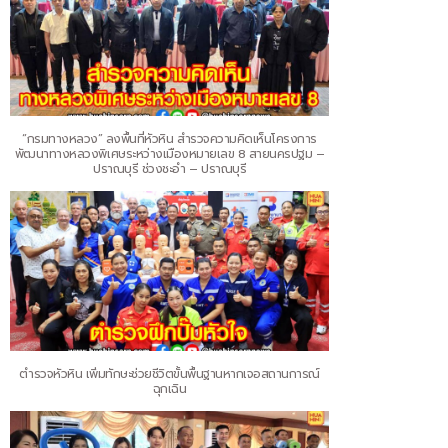
“กรมทางหลวง” ลงพื้นที่หัวหิน สำรวจความคิดเห็นโครงการ
พัฒนาทางหลวงพิเศษระหว่างเมืองหมายเลข 8 สายนครปฐม –
ปราณบุรี ช่วงชะอำ – ปราณบุรี
ตำรวจหัวหิน เพิ่มทักษะช่วยชีวิตขั้นพื้นฐานหากเจอสถานการณ์
ฉุกเฉิน