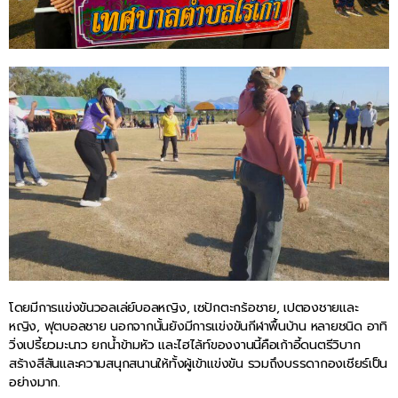
โดยมีการแข่งขันวอลเล่ย์บอลหญิง, เซปักตะกร้อชาย, เปตองชายและ
หญิง, ฟุตบอลชาย นอกจากนั้นยังมีการแข่งขันกีฬาพื้นบ้าน หลายชนิด อาทิ
วิ่งเปรี้ยวมะนาว ยกน้ำข้ามหัว และไฮไล้ท์ของงานนี้คือเก้าอี้ดนตรีวิบาก
สร้างสีสันและความสนุกสนานให้ทั้งผู้เข้าแข่งขัน รวมถึงบรรดากองเชียร์เป็น
อย่างมาก.