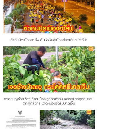
หัวหินปิดเมืองฮาล์ฟ ดันหัวหินสู่เมืองท่องเที่ยวเชิงกีฬา
พลายบุญช่วย ช้างเจ้าถิ่นป่าละอูออกหากิน เจอรถบรรทุกคนงาน
ตกใจกลัวกระโดดหนีจนได้รับบาดเจ็บ