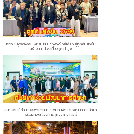
ททท. ปลุกพลังคนเพชรบุรีและจังหวัดใกล้เคียง สู่ทูตถิ่นยั่งยืน
สร้างการท่องเที่ยวคุณค่าสูง
ชมรมศิษย์เก่าบางสะพานวิทยา ระดมทุนจัดงานพัฒนาการศึกษา
พร้อมคอนเสิร์ตการกุศลจากปาล์มมี่