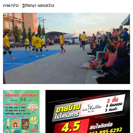
ภาพ/ข่าว : ฐิติชญา แสงสว่าง