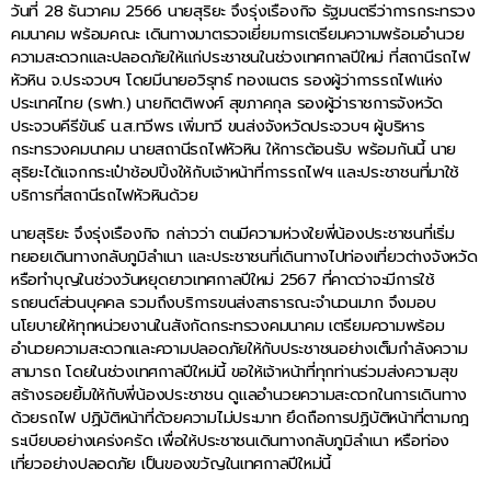
วันที่ 28 ธันวาคม 2566 นายสุริยะ จึงรุ่งเรืองกิจ รัฐมนตรีว่าการกระทรวง
คมนาคม พร้อมคณะ เดินทางมาตรวจเยี่ยมการเตรียมความพร้อมอำนวย
ความสะดวกและปลอดภัยให้แก่ประชาชนในช่วงเทศกาลปีใหม่ ที่สถานีรถไฟ
หัวหิน จ.ประจวบฯ โดยมีนายอวิรุทธ์ ทองเนตร รองผู้ว่าการรถไฟแห่ง
ประเทศไทย (รฟท.) นายกิตติพงศ์ สุขภาคกุล รองผู้ว่าราชการจังหวัด
ประจวบคีรีขันธ์ น.ส.ทวีพร เพิ่มทวี ขนส่งจังหวัดประจวบฯ ผู้บริหาร
กระทรวงคมนาคม นายสถานีรถไฟหัวหิน ให้การต้อนรับ พร้อมกันนี้ นาย
สุริยะได้แจกกระเป๋าช้อปปิ้งให้กับเจ้าหน้าที่การรถไฟฯ และประชาชนที่มาใช้
บริการที่สถานีรถไฟหัวหินด้วย
นายสุริยะ จึงรุ่งเรืองกิจ กล่าวว่า ตนมีความห่วงใยพี่น้องประชาชนที่เริ่ม
ทยอยเดินทางกลับภูมิลำเนา และประชาชนที่เดินทางไปท่องเที่ยวต่างจังหวัด
หรือทำบุญในช่วงวันหยุดยาวเทศกาลปีใหม่ 2567 ที่คาดว่าจะมีการใช้
รถยนต์ส่วนบุคคล รวมถึงบริการขนส่งสาธารณะจำนวนมาก จึงมอบ
นโยบายให้ทุกหน่วยงานในสังกัดกระทรวงคมนาคม เตรียมความพร้อม
อำนวยความสะดวกและความปลอดภัยให้กับประชาชนอย่างเต็มกำลังความ
สามารถ โดยในช่วงเทศกาลปีใหม่นี้ ขอให้เจ้าหน้าที่ทุกท่านร่วมส่งความสุข
สร้างรอยยิ้มให้กับพี่น้องประชาชน ดูแลอำนวยความสะดวกในการเดินทาง
ด้วยรถไฟ ปฏิบัติหน้าที่ด้วยความไม่ประมาท ยึดถือการปฏิบัติหน้าที่ตามกฎ
ระเบียบอย่างเคร่งครัด เพื่อให้ประชาชนเดินทางกลับภูมิลำเนา หรือท่อง
เที่ยวอย่างปลอดภัย เป็นของขวัญในเทศกาลปีใหม่นี้