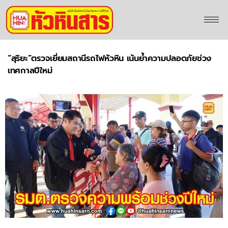
“สุริยะ”ตรวจเยี่ยมสถานีรถไฟหัวหิน เน้นย้ำความปลอดภัยช่วง
เทศกาลปีใหม่