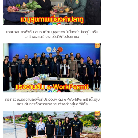
เทศบาลนครหัวหิน อบรมทำเมนูสุขภาพ “เมี่ยงคำปลาทู” เสริม
อาชีพและสร้างรายได้ให้กับประชาชน
กระทรวงแรงงานลงพื้นที่ประจวบฯ ดัน e-WorkPermit เต็มสูบ
ยกระดับการจัดการแรงงานต่างด้าวสู่ยุคดิจิทัล