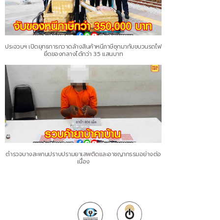
ประจวบฯ เปิดยุทธการกวาดล้างสินค้าหนีภาษีซุกมากับขบวนรถไฟ
ยึดของกลางได้กว่า 3.5 แสนบาท
ตำรวจบางสะพานปราบปรามยาเสพติดและอาชญากรรมอย่างต่อ
เนื่อง