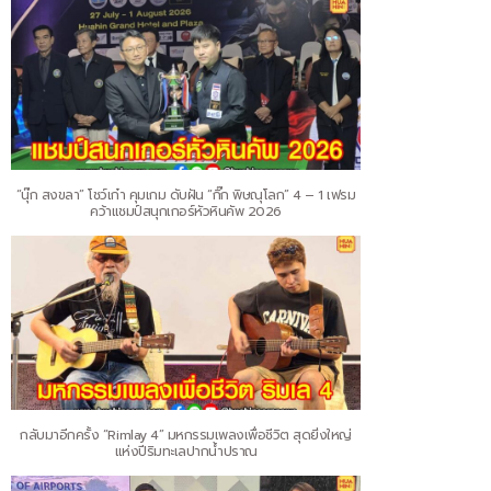
“นุ๊ก สงขลา” โชว์เก๋า คุมเกม ดับฝัน “กิ๊ก พิษณุโลก” 4 – 1 เฟรม
คว้าแชมป์สนุกเกอร์หัวหินคัพ 2026
กลับมาอีกครั้ง “Rimlay 4” มหกรรมเพลงเพื่อชีวิต สุดยิ่งใหญ่
แห่งปีริมทะเลปากน้ำปราณ