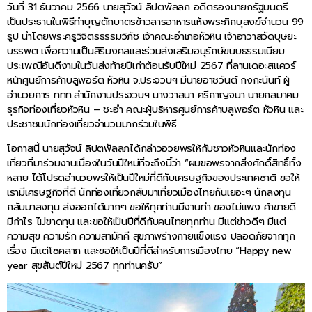
วันที่ 31 ธันวาคม 2566 นายสุวัจน์ ลิปตพัลลภ อดีตรองนายกรัฐมนตรี
เป็นประธานในพิธีทำบุญตักบาตรข้าวสารอาหารแห้งพระภิกษุสงฆ์จำนวน 99
รูป นำโดยพระครูวิจิตรธรรมวิภัช เจ้าคณะอำเภอหัวหิน เจ้าอาวาสวัดบุษยะ
บรรพต เพื่อความเป็นสิริมงคลและร่วมส่งเสริมอนุรักษ์ขนบธรรมเนียม
ประเพณีอันดีงามในวันส่งท้ายปีเก่าต้อนรับปีใหม่ 2567 ที่ลานเดอะสแควร์
หน้าศูนย์การค้าบลูพอร์ต หัวหิน จ.ประจวบฯ มีนายอาชวันต์ กงกะนันท์ ผู้
อำนวยการ ททท.สำนักงานประจวบฯ นางวาสนา ศรีกาญจนา นายกสมาคม
ธุรกิจท่องเที่ยวหัวหิน – ชะอำ คณะผู้บริหารศูนย์การค้าบลูพอร์ต หัวหิน และ
ประชาชนนักท่องเที่ยวจำนวนมากร่วมในพิธี
โอกาสนี้ นายสุวัจน์ ลิปตพัลลภได้กล่าวอวยพรให้กับชาวหัวหินและนักท่อง
เที่ยวที่มาร่วมงานเนื่องในวันปีใหม่ที่จะถึงนี้ว่า “ผมขอพรจากสิ่งศักดิ์สิทธิ์ทั้ง
หลาย ได้โปรดอำนวยพรให้เป็นปีใหม่ที่ดีกับเศรษฐกิจของประเทศชาติ ขอให้
เรามีเศรษฐกิจที่ดี นักท่องเที่ยวกลับมาเที่ยวเมืองไทยกันเยอะๆ นักลงทุน
กลับมาลงทุน ส่งออกได้มากๆ ขอให้ทุกท่านมีงานทำ ของไม่แพง ค้าขายดี
มีกำไร ไม่ขาดทุน และขอให้เป็นปีที่ดีกับคนไทยทุกท่าน มีแต่ข่าวดีๆ มีแต่
ความสุข ความรัก ความสามัคคี สุขภาพร่างกายแข็งแรง ปลอดภัยจากทุก
เรื่อง มีแต่โชคลาภ และขอให้เป็นปีที่ดีสำหรับการเมืองไทย “Happy new
year สุขสันต์ปีใหม่ 2567 ทุกท่านครับ”