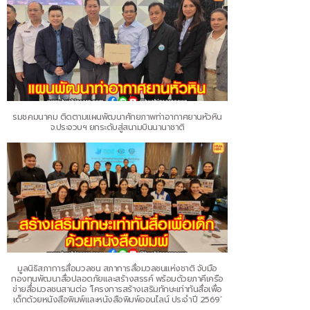
รมช.คมนาคม ติดตามแผนพัฒนาศักยภาพท่าอากาศยานหัวหิน
จ.ประจวบฯ ยกระดับสู่สนามบินนานาชาติ
มูลนิธิสภาการสื่อมวลชน สภาการสื่อมวลชนแห่งชาติ จับมือ
กองทุนพัฒนาสื่อปลอดภัยและสร้างสรรค์ พร้อมด้วยภาคีเครือ
ข่ายสื่อมวลชนสานต่อ ‘โครงการสร้างเสริมทักษะเท่าทันสื่อเพื่อ
เด็กด้วยหนังสือพิมพ์และหนังสือพิมพ์ออนไลน์ ประจำปี 2569’