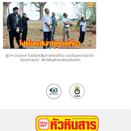
ผู้ว่าฯ ประจวบฯ โปรโมทเส้นทางท่องเที่ยว อวดโฉมความน่ารัก
“น้องค่างแว่น” สัตว์สัญลักษณ์ของจังหวัด