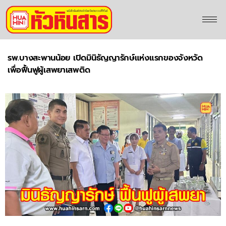
รพ.บางสะพานน้อย เปิดมินิธัญญารักษ์แห่งแรกของจังหวัด
เพื่อฟื้นฟูผู้เสพยาเสพติด