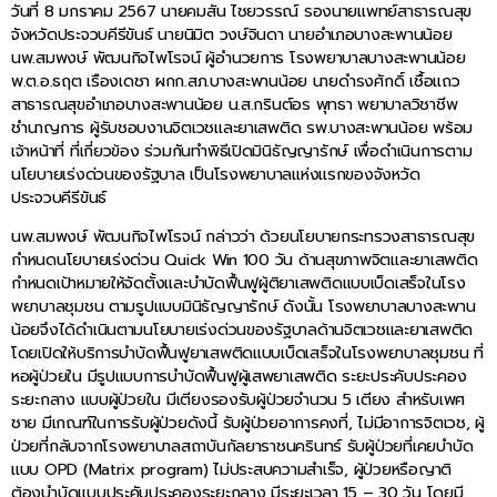
วันที่ 8 มกราคม 2567 นายคมสัน ไชยวรรณ์ รองนายแพทย์สาธารณสุข
จังหวัดประจวบคีรีขันธ์ นายนิมิต วงษ์จินดา นายอำเภอบางสะพานน้อย
นพ.สมพงษ์ พัฒนกิจไพโรจน์ ผู้อำนวยการ โรงพยาบาลบางสะพานน้อย
พ.ต.อ.ธฤต เรืองเดชา ผกก.สภ.บางสะพานน้อย นายดำรงศักดิ์ เชื้อแถว
สาธารณสุขอำเภอบางสะพานน้อย น.ส.กรินต์อร พุทธา พยาบาลวิชาชีพ
ชำนาญการ ผู้รับชอบงานจิตเวชและยาเสพติด รพ.บางสะพานน้อย พร้อม
เจ้าหน้าที่ ที่เกี่ยวข้อง ร่วมกันทำพิธีเปิดมินิธัญญารักษ์ เพื่อดำเนินการตาม
นโยบายเร่งด่วนของรัฐบาล เป็นโรงพยาบาลแห่งแรกของจังหวัด
ประจวบคีรีขันธ์
นพ.สมพงษ์ พัฒนกิจไพโรจน์ กล่าวว่า ด้วยนโยบายกระทรวงสาธารณสุข
กำหนดนโยบายเร่งด่วน Quick Win 100 วัน ด้านสุขภาพจิตและยาเสพติด
กำหนดเป้าหมายให้จัดตั้งและบำบัดฟื้นฟูผู้ติยาเสพติดแบบเบ็ดเสร็จในโรง
พยาบาลชุมชน ตามรูปแบบมินิธัญญารักษ์ ดังนั้น โรงพยาบาลบางสะพาน
น้อยจึงได้ดำเนินตามนโยบายเร่งด่วนของรัฐบาลด้านจิตเวชและยาเสพติด
โดยเปิดให้บริการบำบัดฟื้นฟูยาเสพติดแบบเบ็ดเสร็จในโรงพยาบาลชุมชน ที่
หอผู้ป่วยใน มีรูปแบบการบำบัดฟื้นฟูผู้เสพยาเสพติด ระยะประคับประคอง
ระยะกลาง แบบผู้ป่วยใน มีเตียงรองรับผู้ป่วยจำนวน 5 เตียง สำหรับเพศ
ชาย มีเกณฑ์ในการรับผู้ป่วยดังนี้ รับผู้ป่วยอาการคงที่, ไม่มีอาการจิตเวช, ผู้
ป่วยที่กลับจากโรงพยาบาลสถาบันกัลยาราชนครินทร์ รับผู้ป่วยที่เคยบำบัด
แบบ OPD (Matrix program) ไม่ประสบความสำเร็จ, ผู้ป่วยหรือญาติ
ต้องบำบัดแบบประคับประคองระยะกลาง มีระยะเวลา 15 – 30 วัน โดยมี