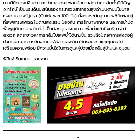
นายนิมิต วงษ์จินดา นายอำเภอบางสะพานน้อย กล่าวว่าการจัดตั้งมินิธัญ
ญารักษ์ เป็นประเด็นมุ่งเน้นของกระทรวงสาธารณสุขดำเนินตามนโยบาย
เร่งด่วนของรัฐบาล (Quick win 100 วัน) ที่จะยกระดับคุณภาพชีวิตของผู้
ที่เสพสารเสพติด ในด้านส่งเสริม ป้องกัน การรักษาพยาบาล และการบำบัด
ฟื้นฟูผู้ติดยาเสพติดที่จำเป็นต้องดูแลระยะยาว เพื่อที่จะเข้าถึงบริการได้
สะดวก ลดระยะเวลาการกลับไปเสพซ้ำได้นานขึ้น รวมถึงปัญหาการส่งต่อผู้
ป่วยที่มีอาการทางจิตจากการใช้สารเสพติด ให้ครอบครัวและชุมชนได้
เตรียมความพร้อม มีความมั่นใจในการดูแลผู้ป่วยเมื่อกลับสู่บ้านและชุมชน.
ฟิสิษฐ์ รื่นเกษม….รายงาน