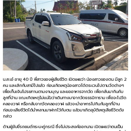
น.ส.เอ๋ อายุ 40 ปี พี่สาวของผู้เสียชีวิต เปิดเผยว่า น้องสาวของตน มีลูก 2
คน และเลิกกับสามีไปแล้ว ก่อนเกิดเหตุน้องสาวได้ตระเวนไปตามวัดต่างๆ
เพื่อเก็บเงินโปรยทานตามงานบุญ และขออาหารจากวัด เพื่อกลับมากินกับ
ลูกที่บ้าน ขณะเกิดเหตุไม่แน่ใจว่าเดินทางมาจากวัดธรรมิการาม เพื่อจะไปวัด
คลองวาฬ หรือกลับจากวัดคลองวาฬ แล้วจะนำอาหารไปกินกับลูกที่บ้าน
ก่อนจะเสียชีวิตได้นำหลานมาฝากไว้กับตน แล้วมาเกิดอุบัติเหตุเสียชีวิตดัง
กล่าว
ด้านผู้ขับขี่รถยนต์กระบะคู่กรณี ซึ่งไม่ประสงค์ออกนาม เปิดเผยว่าตนเป็น