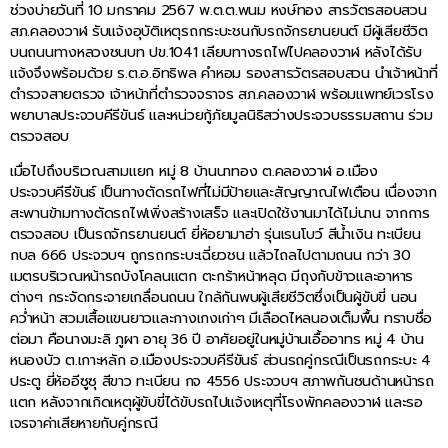
ช่วงบ่ายวันที่ 10 มกราคม 2567 พ.ต.ต.พนม หงษ์ทอง สารวัตรสอบสวน
สภ.คลองวาฬ รับแจ้งอุบัติเหตุรถกระบะชนกับรถจักรยานยนต์ มีผู้เสียชีวิต
บนถนนทางหลวงชนบท ปข.1041 เลียบทางรถไฟไปคลองวาฬ หลังได้รับ
แจ้งจึงพร้อมด้วย ร.ต.อ.อิทธิพล คำหอม รองสารวัตรสอบสวน นำเจ้าหน้าที่
ตำรวจสายตรวจ เจ้าหน้าที่ตำรวจจราจร สภ.คลองวาฬ พร้อมแพทย์เวรโรง
พยาบาลประจวบคีรีขันธ์ และหน่วยกู้ภัยมูลนิธิสว่างประจวบธรรมสถาน ร่วม
ตรวจสอบ
เมื่อไปถึงบริเวณสามแยก หมู่ 8 บ้านนาทอง ต.คลองวาฬ อ.เมือง
ประจวบคีรีขันธ์ เป็นทางตัดรถไฟที่ไม่มีป้ายและสัญญาณไฟเตือน เนื่องจาก
สะพานข้ามทางตัดรถไฟเพิ่งสร้างเสร็จ และเปิดใช้งานมาได้ไม่นาน จากการ
ตรวจสอบ เป็นรถจักรยานยนต์ ยี่ห้อยามาฮ่า รุ่นเรนโบว์ สีน้ำเงิน ทะเบียน
กบล 666 ประจวบฯ ถูกรถกระบะเฉี่ยวชน แล้วไถลไปตามถนน กว่า 30
เมตรบริเวณหน้ารถบังโคลนแตก ตะกร้าหน้าหลุด มีถุงกับข้าวและอาหาร
ต่างๆ กระจัดกระจายเกลื่อนถนน ใกล้กันพบผู้เสียชีวิตซึ่งเป็นผู้ขับขี่ นอน
คว่ำหน้า สวมเสื้อแขนยาวและกางเกงเก่าๆ มีเลือดไหลนองเต็มพื้น ทราบชื่อ
ต่อมา คือนางมะลิ ภูผา อายุ 36 ปี อาศัยอยู่ในหมู่บ้านเอื้ออาทร หมู่ 4 บ้าน
หนองบัว ต.เกาะหลัก อ.เมืองประจวบคีรีขันธ์ ส่วนรถคู่กรณีเป็นรถกระบะ 4
ประตู ยี่ห้ออีซูซุ สีขาว ทะเบียน กจ 4556 ประจวบฯ สภาพกันชนด้านหน้ารถ
แตก หลังจากเกิดเหตุผู้ขับขี่ได้ขับรถไปแจ้งเหตุที่โรงพักคลองวาฬ และรอ
เจรจาค่าเสียหายกับคู่กรณี