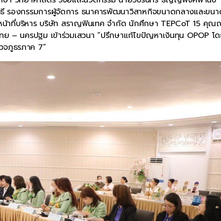
รณสุธี รองกรรมการผู้จัดการ ธนาคารพัฒนาวิสาหกิจขนาดกลางและขนา
้าที่บริหาร บริษัท สราญฟินเทค จำกัด นักศึกษา TEPCoT 15 คุณณ
ศไทย – นครปฐม เข้าร่วมเสวนา “ปรึกษาแก้ไขปัญหาเงินทุน OPOP โ
รวจภูธรภาค 7”