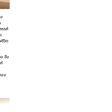
าง
ร
สรรค์
ง
ชีวิต
จ จึง
ห้
 ของ