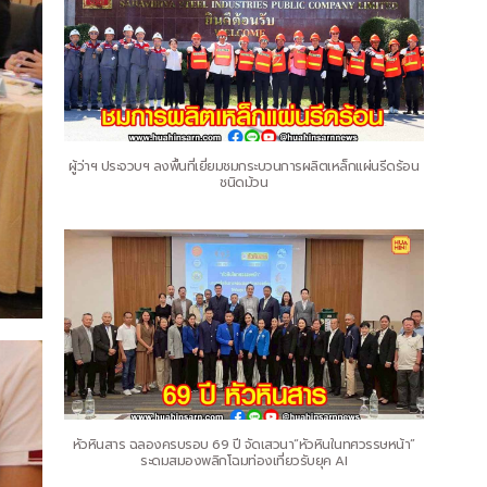
ผู้ว่าฯ ประจวบฯ ลงพื้นที่เยี่ยมชมกระบวนการผลิตเหล็กแผ่นรีดร้อน
ชนิดม้วน
หัวหินสาร ฉลองครบรอบ 69 ปี จัดเสวนา“หัวหินในทศวรรษหน้า”
ระดมสมองพลิกโฉมท่องเที่ยวรับยุค AI