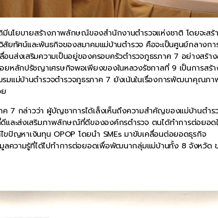
งชาติมีนโยบายสร้างภาพลักษณ์ของสำนักงานตำรวจแห่งชาติ โดยจะสร้
่นในวิสัยทัศน์และพันธกิจของสมาคมแม่บ้านตำรวจ คือจะเป็นศูนย์กลางกา
่อนส่งเสริมความเป็นอยู่ของครอบครัวตำรวจภูธรภาค 7 อย่างสร้าง
รอยหลักปรัชญาเศรษกิจพอเพียงของในหลวงรัชกาลที่ 9 เป็นการสร้า
 ชมรมแม่บ้านตำรวจตำรวจภูธรภาค 7 ยังเน้นในเรื่องการพัฒนาคุณภาพ
วย
ค 7 กล่าวว่า ผู้บัญชาการได้เล็งเห็นถึงความสำคัญของแม่บ้านตำรว
ิตที่ดีและส่งเสริมภาพลักษณ์ที่ดีขององค์กรตำรวจ ตนได้ทำการต่อยอดใ
ก้ไขปัญหาเงินทุน OPOP โดยนำ SMEs มาขับเคลื่อนต่อยอดธุรกิจ
ลความรู้ที่ได้ไปทำการต่อยอดเพื่อพัฒนากลุ่มแม่บ้านทั้ง 8 จังหวัด