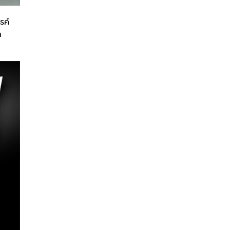
รค์
ก