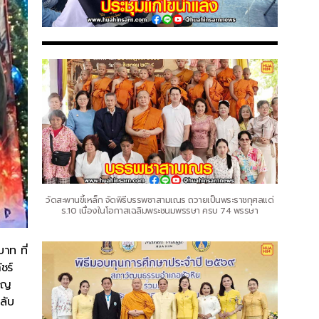
วัดสะพานขี้เหล็ก จัดพิธีบรรพชาสามเณร ถวายเป็นพระราชกุศลแด่
ร.10 เนื่องในโอกาสเฉลิมพระชนมพรรษา ครบ 74 พรรษา
าท ที่
ชร์
ียญ
ลับ