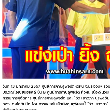
วันที่ 13 มกราคม 2567 ศูนย์การค้าบลูพอร์ตหัวหิน จ.ประจวบฯ ร่วมกั
บริเวณโอเชียนฮอลล์ ชั้น B ศูนย์การค้าบลูพอร์ต หัวหิน เนื่องในวั
กรรมการผู้จัดการ ศูนย์การค้าบลูพอร์ต และ “วิว เยาวภา บุรพลชัย
ทองแดงโอลิมปิก โดยการแข่งขันเป่ายิ้งฉุบคู่พิเศษนี้ “วิว เยาว
ตัวจิ๋วอย่างสนุกสนาน