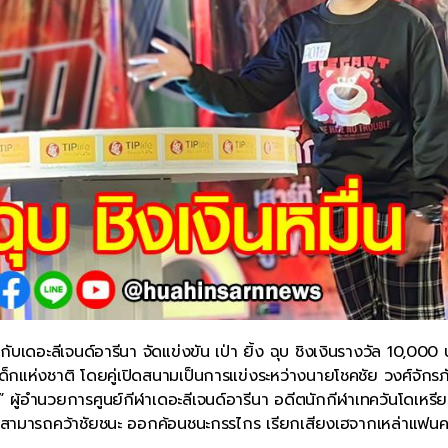
บเดอะลีเจนด์อารีนา จัดแข่งขัน เป่า ยิ้ง ฉุบ ชิงเงินรางวัล 10,000 บ
นเด็กแห่งชาติ โดยคู่เปิดสนามเป็นการแข่งระหว่างนายโชคชัย วงศ์จักรภั
” ผู้อำนวยการศูนย์กีฬาเดอะลีเจนด์อารีนา อดีตนักกีฬาเทควันโดเหร
ภา” สามารถคว้าชัยชนะ ออกค้อนชนะกรรไกร เรียกเสียงเฮจากเหล่าแฟนค