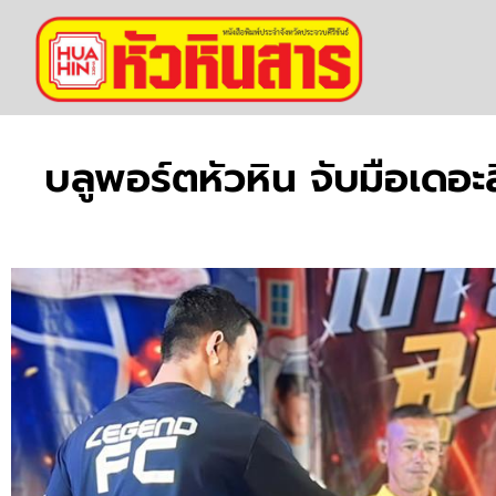
บลูพอร์ตหัวหิน จับมือเดอะล