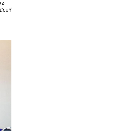
าลง
ียนที่