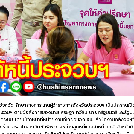
จังหวัด รักษาราชการแทนผู้ว่าราชการจังหวัดประจวบฯ เป็นประธานเปิ
ดประจวบฯ ตามข้อสั่งการของนายเศรษฐา ทวีสิน นายกรัฐมนตรีและรัฐม
อกระบบ โดยมีเจ้าหน้าที่หน่วยงานที่เกี่ยวข้อง เช่น สำนักงานคลังจังหว
มเจรจาไกล่เกลี่ยข้อพิพาทระหว่างลูกหนี้และเจ้าหนี้ และมีเจ้าหน้าที่
ือทางกฎหมายและการบังคับคดีจังหวัด ศูนย์ดำรงธรรมจังหวัด ยุติธ