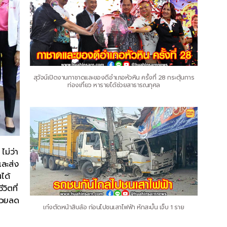
สุวัจน์เปิดงานกาชาดและของดีอำเภอหัวหิน ครั้งที่ 28 กระตุ้นการ
ท่องเที่ยว หารายได้ช่วยสาธารณกุศล
ไม่ว่า
ละส่ง
ได้
วิตที่
ช่วยลด
เก๋งตัดหน้าสิบล้อ ก่อนไปชนเสาไฟฟ้า หักสะบั้น เจ็บ 1 ราย