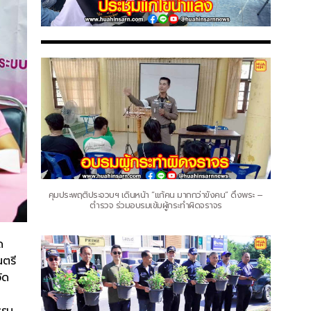
คุมประพฤติประจวบฯ เดินหน้า “แก้คน มากกว่าขังคน” ดึงพระ –
ตำรวจ ร่วมอบรมเข้มผู้กระทำผิดจราจร
ด
นตรี
ัด
รรม