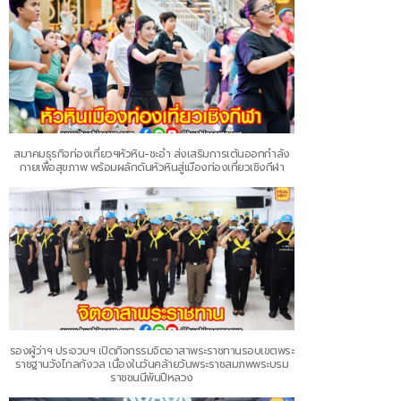
สมาคมธุรกิจท่องเที่ยวฯหัวหิน-ชะอำ ส่งเสริมการเต้นออกกำลัง
กายเพื่อสุขภาพ พร้อมผลักดันหัวหินสู่เมืองท่องเที่ยวเชิงกีฬา
รองผู้ว่าฯ ประจวบฯ เปิดกิจกรรมจิตอาสาพระราชทานรอบเขตพระ
ราชฐานวังไกลกังวล เนื่องในวันคล้ายวันพระราชสมภพพระบรม
ราชชนนีพันปีหลวง