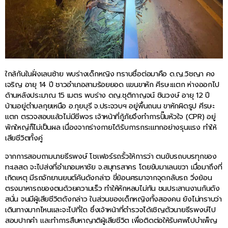
ใกล้กันในฝั่งเลนซ้าย พบร่างเด็กหญิง ทราบชื่อต่อมาคือ ด.ญ.วิชญา คง
เจริญ อายุ 14 ปี ชาวอำเภอสามร้อยยอด แขนขาหัก ศีรษะแตก ห่างออกไป
ด้านหลังประมาณ 15 เมตร พบร่าง ดญ.ชุติกาญจน์ ชินวงษ์ อายุ 12 ปี
บ้านอยู่ตำบลกุยเหนือ อ.กุยบุรี จ.ประจวบฯ อยู่พื้นถนน ขาหักผิดรูป ศีรษะ
แตก ตรวจสอบแล้วไม่มีชีพจร เจ้าหน้าที่กู้ภัยจึงทำการปั๊มหัวใจ (CPR) อยู่
พักใหญ่ก็ไม่เป็นผล เนื่องจากร่างกายได้รับการกระแทกอย่างรุนแรง ทำให้
เสียชีวิตทั้งคู่
จากการสอบถามนายธีรพงษ์ โชเฟอร์รถรั้วให้การว่า ตนขับรถบบรทุกของ
ทะเลสด จะไปส่งที่อำเภอมหาชัย จ.สมุทรสาคร โดยขับมาเลนขวา เมื่อมาถึงที่
เกิดเหตุ มีรถจักยานยนต์คันดังกล่าว ขี่ย้อนศรมาจากจุดกลับรถ วิ่งย้อน
ตรงมาหารถของตนด้วยความเร็ว ทำให้หักหลบไม่ทัน ชนประสานงานกันดัง
สนั่น จนมีผู้เสียชีวิตดังกล่าว ในส่วนของเด็กหญิงทั้งสองคน ยังไม่ทราบว่า
เดินทางมากไหนและจะไปที่ใด ซึ่งเจ้าหน้าที่ตำรวจได้เชิญตัวนายธีรพงษ์ไป
สอบปากคำ และทำการสืบหาญาติผู้เสียชีวิต เพื่อติดต่อให้รับศพไปบำเพ็ญ