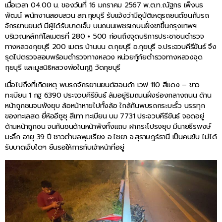
เมื่อเวลา 04.00 น. ของวันที่ 16 มกราคม 2567 พ.ต.ท.ณัฐกร เพ็งนร
พัฒน์ พนักงานสอบสวน สภ.กุยบุรี รับแจ้งว่ามีอุบัติเหตุรถยนต์ชนกับรถ
จักรยานยนต์ มีผู้ได้รับบาดเจ็บ บนถนนเพชรเกษมฝั่งขาขึ้นกรุงเทพฯ
บริเวณหลักกิโลเมตรที่ 280 + 500 ก่อนถึงจุดบริการประชาชนตำรวจ
ทางหลวงกุยบุรี 200 เมตร บ้านบน ต.กุยบุรี อ.กุยบุรี จ.ประจวบคีรีขันธ์ จึง
รุดไปตรวจสอบพร้อมตำรวจทางหลวง หน่วยกู้ภัยตำรวจทางหลวงจุด
กุยบุรี และมูลนิธิหลวงพ่อในกุฏิ วัดกุยบุรี
เมื่อไปถึงที่เกิดเหตุ พบรถจักรยานยนต์ฮอนด้า เวฟ 110 สีแดง – ขาว
ทะเบียน 1 กฐ 6390 ประจวบคีรีขันธ์ ล้มอยู่ริมถนนฝั่งร่องกลางถนน ด้าน
หน้าถูกชนจนพังยุบ ล้อหน้าหายไปทั้งล้อ ใกล้กันพบรถกระบะรั้ว บรรทุก
ของทะเลสด ยี่ห้ออีซูซุ สีเทา ทะเบียน บม 7731 ประจวบคีรีขันธ์ จอดอยู่
ด้านหน้าถูกชน จนกันชนด้านหน้าพังทั้งแถบ ฝากระโปรงยุบ มีนายธีรพงษ์
มะลิ้ก อายุ 39 ปี ชาวตำบลพุมเรียง อ.ไชยา จ.สุราษฎร์ธานี เป็นคนขับ ไม่ได้
รับบาดเจ็บใดๆ ยืนรอให้การกับเจ้าหน้าที่อยู่