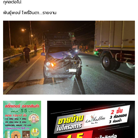
กุศลต่อไป.
พันธุ์พงษ์ โพธิ์จินดา….รายงาน