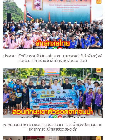
ประจวบฯ จัดกิจกรรมรักษ์ทะเลไทย ตามแนวพระดำริเจ้าฟ้าหญิงสิ
ริวัณณวรีฯ สร้างจิตสำนึกรักษาสิ่งแวดล้อม
หัวหินสอนทักษะเยาวชนเอาตัวรอดจากการจมน้ำช่วงปิดเทอม ลด
อัตราการจมน้ำเสียชีวิตของเด็ก