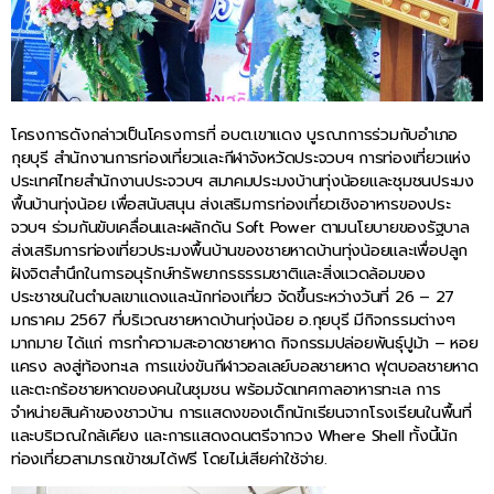
โครงการดังกล่าวเป็นโครงการที่ อบต.เขาแดง บูรณาการร่วมกับอำเภอ
กุยบุรี สำนักงานการท่องเที่ยวและกีฬาจังหวัดประจวบฯ การท่องเที่ยวแห่ง
ประเทศไทยสำนักงานประจวบฯ สมาคมประมงบ้านทุ่งน้อยและชุมชนประมง
พื้นบ้านทุ่งน้อย เพื่อสนับสนุน ส่งเสริมการท่องเที่ยวเชิงอาหารของประ
จวบฯ ร่วมกันขับเคลื่อนและผลักดัน Soft Power ตามนโยบายของรัฐบาล
ส่งเสริมการท่องเที่ยวประมงพื้นบ้านของชายหาดบ้านทุ่งน้อยและเพื่อปลูก
ฝังจิตสำนึกในการอนุรักษ์ทรัพยากรธรรมชาติและสิ่งแวดล้อมของ
ประชาชนในตำบลเขาแดงและนักท่องเที่ยว จัดขึ้นระหว่างวันที่ 26 – 27
มกราคม 2567 ที่บริเวณชายหาดบ้านทุ่งน้อย อ.กุยบุรี มีกิจกรรมต่างๆ
มากมาย ได้แก่ การทำความสะอาดชายหาด กิจกรรมปล่อยพันธุ์ปูม้า – หอย
แครง ลงสู่ท้องทะเล การแข่งขันกีฬาวอลเลย์บอลชายหาด ฟุตบอลชายหาด
และตะกร้อชายหาดของคนในชุมชน พร้อมจัดเทศกาลอาหารทะเล การ
จำหน่ายสินค้าของชาวบ้าน การแสดงของเด็กนักเรียนจากโรงเรียนในพื้นที่
และบริเวณใกล้เคียง และการแสดงดนตรีจากวง Where Shell ทั้งนี้นัก
ท่องเที่ยวสามารถเข้าชมได้ฟรี โดยไม่เสียค่าใช้จ่าย.