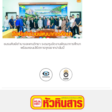
ชมรมศิษย์เก่าบางสะพานวิทยา ระดมทุนจัดงานพัฒนาการศึกษา
พร้อมคอนเสิร์ตการกุศลจากปาล์มมี่