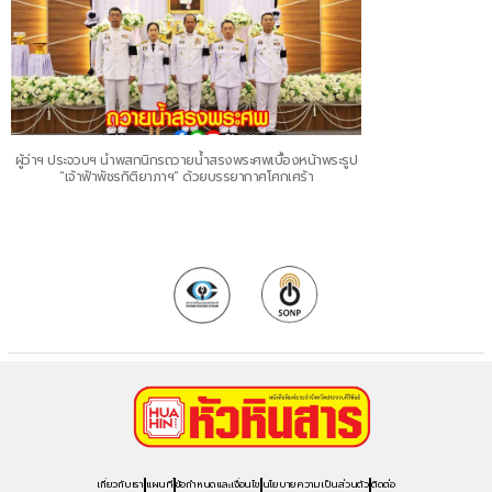
ผู้ว่าฯ ประจวบฯ นำพสกนิกรถวายน้ำสรงพระศพเบื้องหน้าพระรูป
“เจ้าฟ้าพัชรกิติยาภาฯ” ด้วยบรรยากาศโศกเศร้า
เกี่ยวกับเรา
แผนที่
ข้อกำหนดและเงื่อนไข
นโยบายความเป็นส่วนตัว
ติดต่อ