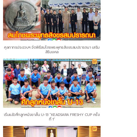
ศุลกากรประจวบฯ จัดพิธีสมโภชพระพุทธสิงขรสมปรารถนา เสริม
สิริมงคล
เริ่มแล้วศึกลูกหนังขาสั้น U-13 “KEADSARA FRESHY CUP ครั้ง
ที่ 1”