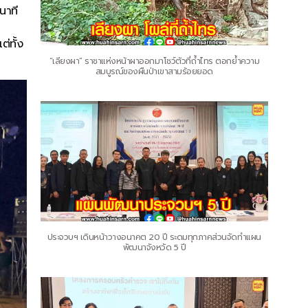
นาที
่ทั้ง
“เลียงผา” ราชาแห่งหน้าผาออกมาโชว์ตัวที่ถ้ำไทร ตอกย้ำความ
สมบูรณ์ของผืนป่าเขาสามร้อยยอด
ประจวบฯ เดินหน้าวางอนาคต 20 ปี ระดมทุกภาคส่วนจัดทำแผน
พัฒนาจังหวัด 5 ปี