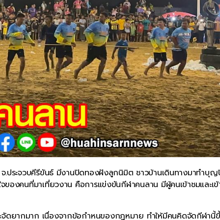
ี จ.ประจวบคีรีขันธ์ มีงานปิดทองฝังลูกนิมิต ชาวบ้านเดินทางมาทำบุญ
ของคนที่มาเที่ยวงาน คือการแข่งขันกีฬาคนลาน มีผู้คนเข้าชมและเข้
จะจัดยากมาก เนื่องจากข้อกำหนของกฎหมาย ทำให้มีคนคิดจัดกีฬานี้ขึ