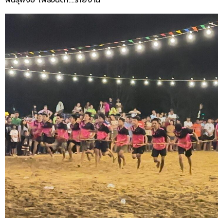
พันธุ์พงษ์ โพธิ์จินดา….รายงาน