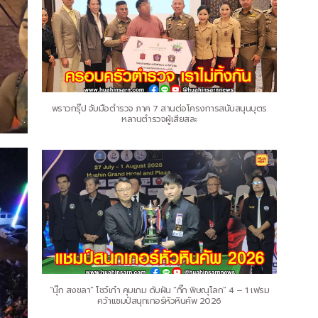
พราวกรุ๊ป จับมือตำรวจ ภาค 7 สานต่อโครงการสนับสนุนบุตร
หลานตำรวจผู้เสียสละ
“นุ๊ก สงขลา” โชว์เก๋า คุมเกม ดับฝัน “กิ๊ก พิษณุโลก” 4 – 1 เฟรม
คว้าแชมป์สนุกเกอร์หัวหินคัพ 2026