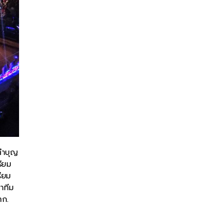
มทำบุญ
รียม
รียม
าทีม
าก.