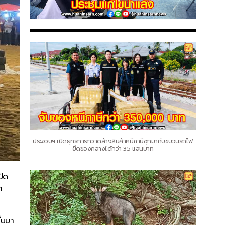
ประจวบฯ เปิดยุทธการกวาดล้างสินค้าหนีภาษีซุกมากับขบวนรถไฟ
ยึดของกลางได้กว่า 3.5 แสนบาท
ปิด
า
้นมา