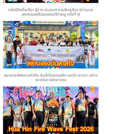
หนึ่งปีมีครั้งเดียว ผู้ว่าฯ ประจวบฯ ชวนชิมทุเรียน GI ในงาน
มหกรรมผลไม้และของดีป่าละอู ครั้งที่ 13
สนามกอล์ฟหลวงหัวหิน จับมือโปรประหยัด และวิว เยาวภา สร้าง
แรงบันดาลใจเยาวชน