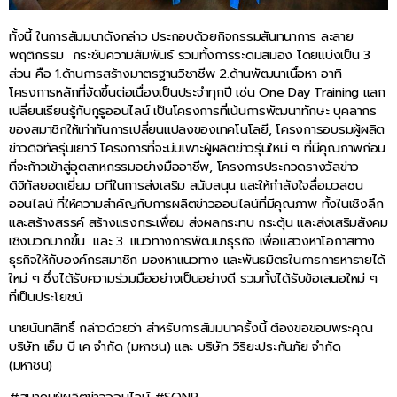
ทั้งนี้ ในการสัมมนาดังกล่าว ประกอบด้วยกิจกรรมสันทนาการ ละลาย
พฤติกรรม กระชับความสัมพันธ์ รวมทั้งการระดมสมอง โดยแบ่งเป็น 3
ส่วน คือ 1.ด้านการสร้างมาตรฐานวิชาชีพ 2.ด้านพัฒนาเนื้อหา อาทิ
โครงการหลักที่จัดขึ้นต่อเนื่องเป็นประจำทุกปี เช่น One Day Training แลก
เปลี่ยนเรียนรู้กับกูรูออนไลน์ เป็นโครงการที่เน้นการพัฒนาทักษะ บุคลากร
ของสมาชิกให้เท่าทันการเปลี่ยนแปลงของเทคโนโลยี, โครงการอบรมผู้ผลิต
ข่าวดิจิทัลรุ่นเยาว์ โครงการที่จะบ่มเพาะผู้ผลิตข่าวรุ่นใหม่ ๆ ที่มีคุณภาพก่อน
ที่จะก้าวเข้าสู่อุตสาหกรรมอย่างมืออาชีพ, โครงการประกวดรางวัลข่าว
ดิจิทัลยอดเยี่ยม เวทีในการส่งเสริม สนับสนุน และให้กำลังใจสื่อมวลชน
ออนไลน์ ที่ให้ความสำคัญกับการผลิตข่าวออนไลน์ที่มีคุณภาพ ทั้งในเชิงลึก
และสร้างสรรค์ สร้างแรงกระเพื่อม ส่งผลกระทบ กระตุ้น และส่งเสริมสังคม
เชิงบวกมากขึ้น และ 3. แนวทางการพัฒนาธุรกิจ เพื่อแสวงหาโอกาสทาง
ธุรกิจให้กับองค์กรสมาชิก มองหาแนวทาง และพันธมิตรในการการหารายได้
ใหม่ ๆ ซึ่งได้รับความร่วมมืออย่างเป็นอย่างดี รวมทั้งได้รับข้อเสนอใหม่ ๆ
ที่เป็นประโยชน์
นายนันทสิทธิ์ กล่าวด้วยว่า สำหรับการสัมมนาครั้งนี้ ต้องขอขอบพระคุณ
บริษัท เอ็ม บี เค จำกัด (มหาชน) และ บริษัท วิริยะประกันภัย จำกัด
(มหาชน)
#สมาคมผู้ผลิตข่าวออนไลน์ #SONP