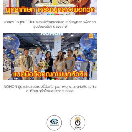
นายกฯ “อนุทิน” เป็นประธานพิธีพุทธาภิเษก เหรียญหลวงพ่อทวด
‘รุ่นปลอดโรค ปลอดภัย’
NOHON ผู้นำด้านแบตเตอรี่มือถือคุณภาพบุกตลาดหัวหิน เอาใจ
คนรักสมาร์ทโฟนอย่างครบวงจร