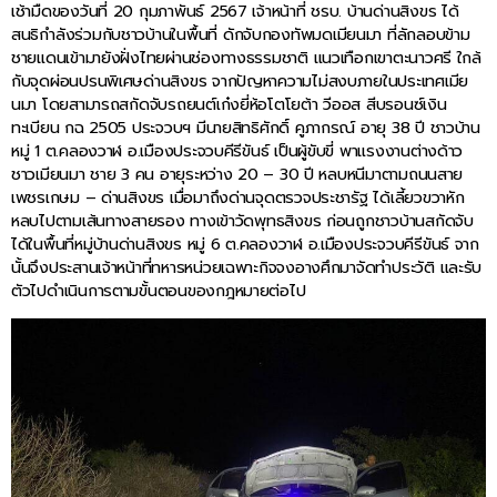
เช้ามืดของวันที่ 20 กุมภาพันธ์ 2567 เจ้าหน้าที่ ชรบ. บ้านด่านสิงขร ได้
สนธิกำลังร่วมกับชาวบ้านในพื้นที่ ดักจับกองทัพมดเมียนมา ที่ลักลอบข้าม
ชายแดนเข้ามายังฝั่งไทยผ่านช่องทางธรรมชาติ แนวเทือกเขาตะนาวศรี ใกล้
กับจุดผ่อนปรนพิเศษด่านสิงขร จากปัญหาความไม่สงบภายในประเทศเมีย
นมา โดยสามารถสกัดจับรถยนต์เก๋งยี่ห้อโตโยต้า วีออส สีบรอนซ์เงิน
ทะเบียน กฉ 2505 ประจวบฯ มีนายสิทธิศักดิ์ คูภากรณ์ อายุ 38 ปี ชาวบ้าน
หมู่ 1 ต.คลองวาฬ อ.เมืองประจวบคีรีขันธ์ เป็นผู้ขับขี่ พาแรงงานต่างด้าว
ชาวเมียนมา ชาย 3 คน อายุระหว่าง 20 – 30 ปี หลบหนีมาตามถนนสาย
เพชรเกษม – ด่านสิงขร เมื่อมาถึงด่านจุดตรวจประชารัฐ ได้เลี้ยวขวาหัก
หลบไปตามเส้นทางสายรอง ทางเข้าวัดพุทธสิงขร ก่อนถูกชาวบ้านสกัดจับ
ได้ในพื้นที่หมู่บ้านด่านสิงขร หมู่ 6 ต.คลองวาฬ อ.เมืองประจวบคีรีขันธ์ จาก
นั้นจึงประสานเจ้าหน้าที่ทหารหน่วยเฉพาะกิจจงอางศึกมาจัดทำประวัติ และรับ
ตัวไปดำเนินการตามขั้นตอนของกฎหมายต่อไป