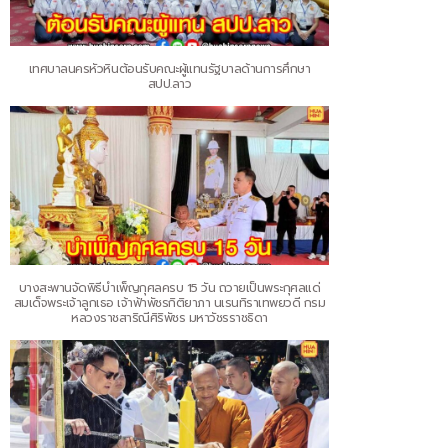
เทศบาลนครหัวหินต้อนรับคณะผู้แทนรัฐบาลด้านการศึกษา
สปป.ลาว
บางสะพานจัดพิธีบำเพ็ญกุศลครบ 15 วัน ถวายเป็นพระกุศลแด่
สมเด็จพระเจ้าลูกเธอ เจ้าฟ้าพัชรกิติยาภา นเรนทิราเทพยวดี กรม
หลวงราชสาริณีศิริพัชร มหาวัชรราชธิดา