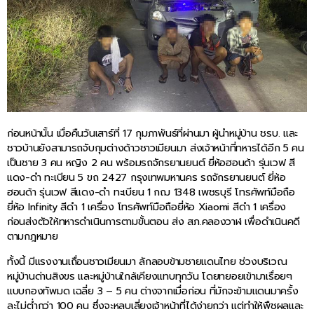
ก่อนหน้านั้น เมื่อคืนวันเสาร์ที่ 17 กุมภาพันธ์ที่ผ่านมา ผู้นำหมู่บ้าน ชรบ. และ
ชาวบ้านยังสามารถจับกุมต่างด้าวชาวเมียนมา ส่งเจ้าหน้าที่ทหารได้อีก 5 คน
เป็นชาย 3 คน หญิง 2 คน พร้อมรถจักรยานยนต์ ยี่ห้อฮอนด้า รุ่นเวฟ สี
แดง-ดำ ทะเบียน 5 ขถ 2427 กรุงเทพมหานคร รถจักรยานยนต์ ยี่ห้อ
ฮอนด้า รุ่นเวฟ สีแดง-ดำ ทะเบียน 1 กฌ 1348 เพชรบุรี โทรศัพท์มือถือ
ยี่ห้อ Infinity สีดำ 1 เครื่อง โทรศัพท์มือถือยี่ห้อ Xiaomi สีดำ 1 เครื่อง
ก่อนส่งตัวให้ทหารดำเนินการตามขั้นตอน ส่ง สภ.คลองวาฬ เพื่อดำเนินคดี
ตามกฎหมาย
ทั้งนี้ มีแรงงานเถื่อนชาวเมียนมา ลักลอบข้ามชายแดนไทย ช่วงบริเวณ
หมู่บ้านด่านสิงขร และหมู่บ้านใกล้เคียงแทบทุกวัน โดยทยอยเข้ามาเรื่อยๆ
แบบกองทัพมด เฉลี่ย 3 – 5 คน ต่างจากเมื่อก่อน ที่มักจะข้ามแดนมาครั้ง
ละไม่ต่ำกว่า 100 คน ซึ่งจะหลบเลี่ยงเจ้าหน้าที่ได้ง่ายกว่า แต่ทำให้พืชผลและ