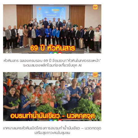
หัวหินสาร ฉลองครบรอบ 69 ปี จัดเสวนา“หัวหินในทศวรรษหน้า”
ระดมสมองพลิกโฉมท่องเที่ยวรับยุค AI
เทศบาลนครหัวหินเปิดโครงการอบรมทำน้ำมันเขียว – นวดกดจุด
เสริมสุขภาวะคนในชุมชน