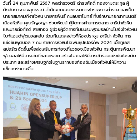
วันที่ 24 กุมภาพันธ์ 2567 พลตำรวจตรี ดำรงศักดิ์ ทองงามตระกูล ผู้
บังคับการกองอุทธรณ์ สำนักงานคณะกรรมการข้าราชการตำรวจ และเป็น
นายกสมาคมกีฬาหัวหิน นายศิรพันธ์ กมลปราโมทย์ ที่ปรึกษานายกเทศมนตรี
เมืองหัวหิน คุณรัญชญา ช่วยพัฒน์ ผู้จัดการฝ่ายการตลาด อารีน่าหัวหิน
และนายต่อศักดิ์ สายทอง ผู้ช่วยผู้จัดการทีมชมรมฟุตบอลบ้านโปร่งใจหัวหิน
ไบท์แอนด์ฟุตบอลคลับ ร่วมกันแถลงข่าวที่ห้องประชุม อารีน่า หัวหิน การ
แข่งขันฟุตบอล 7 คน รายการหัวหินโอเพ่นซุปเปอร์คัพ 2024 เอ็กทูเอส
สปอร์ต จัดขึ้นเพื่อส่งเสริมการท่องเที่ยวของเมืองหัวหิน กระตุ้นการพัฒนา
ฟุตบอลให้มีการเล่นที่หลากหลาย สร้างโอกาสให้มีการเข้าร่วมแข่งขันในระดับ
ประเทศ และสร้างเศรษฐกิจในฐานรากของท้องถิ่นเมืองหัวหินให้มีความ
แข็งแกร่งมากขึ้น