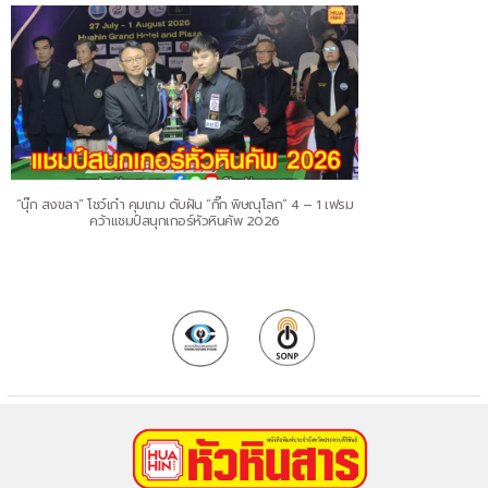
“นุ๊ก สงขลา” โชว์เก๋า คุมเกม ดับฝัน “กิ๊ก พิษณุโลก” 4 – 1 เฟรม
คว้าแชมป์สนุกเกอร์หัวหินคัพ 2026