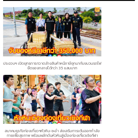
ประจวบฯ เปิดยุทธการกวาดล้างสินค้าหนีภาษีซุกมากับขบวนรถไฟ
ยึดของกลางได้กว่า 3.5 แสนบาท
สมาคมธุรกิจท่องเที่ยวฯหัวหิน-ชะอำ ส่งเสริมการเต้นออกกำลัง
กายเพื่อสุขภาพ พร้อมผลักดันหัวหินสู่เมืองท่องเที่ยวเชิงกีฬา