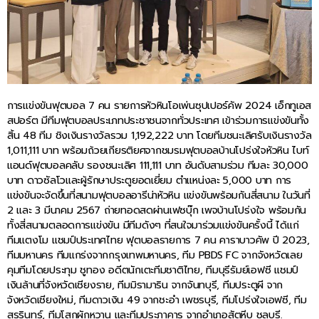
การแข่งขันฟุตบอล 7 คน รายการหัวหินโอเพ่นซุปเปอร์คัพ 2024 เอ็กทูเอส
สปอร์ต มีทีมฟุตบอลประเภทประชาชนจากทั่วประเทศ เข้าร่วมการแข่งขันทั้ง
สิ้น 48 ทีม ชิงเงินรางวัลรวม 1,192,222 บาท โดยทีมชนะเลิศรับเงินรางวัล
1,011,111 บาท พร้อมถ้วยเกียรติยศจากชมรมฟุตบอลบ้านโปร่งใจหัวหิน ไบท์
แอนด์ฟุตบอลคลับ รองชนะเลิศ 111,111 บาท อันดับสามร่วม ทีมละ 30,000
บาท ดาวซัลโวและผู้รักษาประตูยอดเยี่ยม ตำแหน่งละ 5,000 บาท การ
แข่งขันจะจัดขึ้นที่สนามฟุตบอลอารีน่าหัวหิน แข่งขันพร้อมกันสี่สนาม ในวันที่
2 และ 3 มีนาคม 2567 ถ่ายทอดสดผ่านเฟซบุ๊ก เพจบ้านโปร่งใจ พร้อมกัน
ทั้งสี่สนามตลอดการแข่งขัน มีทีมดังๆ ที่สนใจมาร่วมแข่งขันครั้งนี้ ได้แก่
ทีมแตงโม แชมป์ประเทศไทย ฟุตบอลรายการ 7 คน คาราบาวคัพ ปี 2023,
ทีมมหานคร ทีมแกร่งจากกรุงเทพมหานคร, ทีม PBDS FC จากจังหวัดเลย
คุมทีมโดยประทุม ชูทอง อดีตนักเตะทีมชาติไทย, ทีมบุรีรัมย์เอฟซี แชมป์
เงินล้านที่จังหวัดเชียงราย, ทีมมิรามาริน จากจันทบุรี, ทีมประตูผี จาก
จังหวัดเชียงใหม่, ทีมดาวเงิน 49 จากชะอำ เพชรบุรี, ทีมโปร่งใจเอฟซี, ทีม
สุรรินทร์, ทีมโสกผักหวาน และทีมประภาคาร จากอำเภอสัตหีบ ชลบุรี.