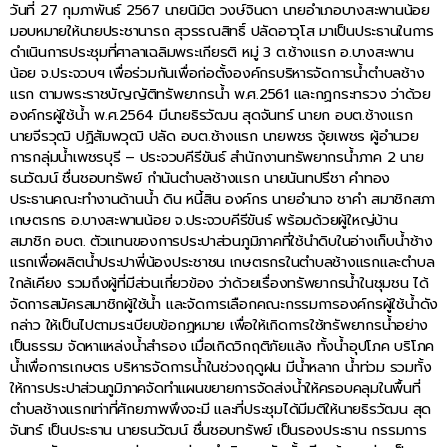
วันที่ 27 กุมภาพันธ์ 2567 นายนิมิต วงษ์จินดา นายอำเภอบางสะพานน้อย
มอบหมายให้นายประชานารถ สุวรรณสิทธิ์ ปลัดอาวุโส มาเป็นประธานในการ
ดำเนินการประชุมที่ศาลาเฉลิมพระเกียรติ หมู่ 3 ต.ช้างแรก อ.บางสะพาน
น้อย จ.ประจวบฯ เพื่อร่วมกันเพื่อก่อตั้งองค์กรบริหารจัดการน้ำตำบลช้าง
แรก ตามพระราชบัญญัติทรัพยากรน้ำ พ.ศ.2561 และกฏกระทรวง ว่าด้วย
องค์กรผู้ใช้น้ำ พ.ศ.2564 มีนายธิรวัฒน สุดจันทร์ นายก อบต.ช้างแรก
นายจีรวุฒิ ปฏิสัมพวุฒิ ปลัด อบต.ช้างแรก นายพชร จุ้ยเพชร ผู้อำนวย
การกลุ่มน้ำเพชรบุรี – ประจวบคีรีขันธ์ สำนักงานทรัพยากรน้ำภาค 2 นาย
ธนวัฒน์ ชื่นชอบทรัพย์ กำนันตำบลช้างแรก นายนันทปรีชา คำทอง
ประธานคณะทำงานด้านน้ำ ดิน หนี้สิน องค์กร นายอำนาจ ชาคำ สมาชิกสภา
เกษตรกร อ.บางสะพานน้อย จ.ประจวบคีรีขันธ์ พร้อมด้วยผู้ใหญ่บ้าน
สมาชิก อบต. ตัวแทนของการประปาส่วนภูมิภาคที่ใช้นำดิบในอ่างเก็บน้ำช้าง
แรกเพื่อผลิตน้ำประปาพี่น้องประชาชน เกษตรกรในตำบลช้างแรกและตำบล
ใกล้เคียง รวมถึงผู้ที่มีส่วนเกี่ยวข้อง ว่าด้วยเรื่องทรัพยากรน้ำในชุมชน ได้
จัดการสมัครสมาชิกผู้ใช้น้ำ และจัดการเลือกคณะกรรมการองค์กรผู้ใช้น้ำดัง
กล่าว ให้เป็นไปตามระเบียบข้อกฏหมาย เพื่อให้เกิดการใช้ทรัพยากรน้ำอย่าง
เป็นธรรม จัดหาแหล่งน้ำสำรอง เมื่อเกิดวิกฤติภัยแล้ง ทั้งน้ำอุปโภค บริโภค
น้ำเพื่อการเกษตร บริหารจัดการน้ำในช่วงฤดูฝน มีน้ำหลาก น้ำท่วม รวมทั้ง
ให้การประปาส่วนภูมิภาคจัดทำแผนขยายการจัดส่งน้ำให้ครอบคลุมในพื้นที่
ตำบลช้างแรกเท่าที่ศักยภาพพึงจะมี และที่ประชุมได้มีมติให้นายธิรวัฒน สุด
จันทร์ เป็นประธาน นายธนวัฒน์ ชื่นชอบทรัพย์ เป็นรองประธาน กรรมการ