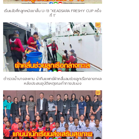
เริ่มแล้วศึกลูกหนังขาสั้น U-13 “KEADSARA FRESHY CUP ครั้ง
ที่ 1”
ตำรวจน้ำบางสะพาน นำทีมแพทย์ฝ่าคลื่นลมช่วยลูกเรือกลางทะเล
หลังประสบอุบัติเหตุขณะทำการประมง