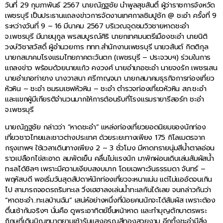
วันที่ 29 กุมภาพันธ์ 2567 นายณัฏฐชัย นำพูลสุขสันติ์ ผู้ว่าราชการจังหวัด
เพชรบุรี เป็นประธานแถลงข่าวการจัดงานเทศกาลชิมปูชัก @ ชะอำ ครั้งที่ 9
ระหว่างวันที่ 9 – 16 มีนาคม 2567 บริเวณจุดชมวิวชายหาดชะอำ
จ.เพชรบุรี มีนายนุกูล พรสมบูรณ์ศิริ นายกเทศมนตรีเมืองชะอำ นายนิติ
วงษ์วิชาสวัสดิ์ ผู้อำนวยการ ททท.สำนักงานเพชรบุรี นายวสันต์ กิตติกุล
นายกสมาคมโรงแรมไทยภาคตะวันตก (เพชรบุรี – ประจวบฯ) ร่วมในการ
แถลงข่าว พร้อมด้วยนายแก้ว คงวงศ์ นายอำเภอชะอำ นายจงรัก เพชรเสน
นายอำเภอท่ายาง นางวาสนา ศรีกาญจนา นายกสมาคมธุรกิจการท่องเที่ยว
หัวหิน – ชะอำ ชมรมเชฟหัวหิน – ชะอำ ตำรวจท่องเที่ยวหัวหิน สภ.ชะอำ
และแขกผู้มีเกียรติจำนวนมากให้การต้อนรับที่โรงแรมรายารีสอร์ท ชะอำ
จ.เพชรบุรี
นายณัฏฐชัย กล่าวว่า “หาดชะอำ” แหล่งท่องเที่ยวยอดนิยมของนักท่อง
เที่ยวชาวไทยและชาวต่างประเทศ ด้วยระยะทางเพียง 175 กิโลเมตรจาก
กรุงเทพฯ ใช้เวลาเดินทางเพียง 2 – 3 ชั่วโมง มีหาดทรายนุ่มสีน้ำตาลอ่อน
ราวเปลือกไข่สะอาด ลมพัดเย็น คลื่นไม่แรงนัก มาพักผ่อนเดินเล่นสัมผัสน้ำ
ทะเลได้ชิลๆ เพราะมีความเงียบสงบมาก โดยเฉพาะวันธรรมดา จันทร์ –
พฤหัสบดี พอเริ่มวันสุดสัปดาห์นักท่องเที่ยวจะหนาแน่น แต่ไม่แออัดจนเกิน
ไป สามารถจอดรถริมทะเล วิ่งเฮฮาลงเล่นน้ำทะเลกันได้เลย จนกล่าวกันว่า
“หาดชะอำ..ทะเลบ้านฉัน” เสน่ห์อย่างหนึ่งที่น้อยคนนักจะได้สัมผัส เพราะต้อง
ตื่นเช้ากันจริงๆ นั่นคือ ดูพระอาทิตย์ขึ้นหน้าหาด และทำบุญตักบาตรพระ
ภิกษุที่เดินบิณฑบาตยามเช้ารับแสงอรุณสีทองสวยงาม อีกทั้งชะอำมีสิ่ง