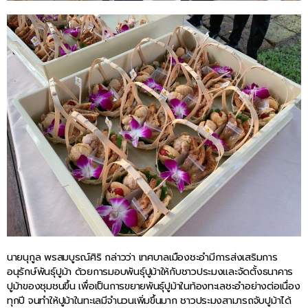
นายนุกูล พรสมบูรณ์ศิริ กล่าวว่า เทศบาลเมืองชะอำมีการส่งเสริมการ
อนุรักษ์พันธุ์ปูม้า ด้วยการมอบพันธุ์ปูม้าให้กับชาวประมงและจัดตั้งธนาคาร
ปูม้าของชุมชนขึ้น เพื่อเป็นการขยายพันธุ์ปูม้าในท้องทะเลชะอำอย่างต่อเนื่อง
ทุกปี จนทำให้ปูม้าในทะเลมีจำนวนเพิ่มขึ้นมาก ชาวประมงสามารถจับปูม้าได้