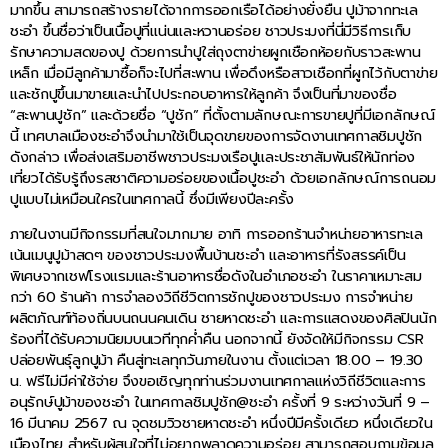
มากขึ้น สามารถสร้างรายได้จากการออกเรือได้อย่างยั่งยืน ปูม้าจากทะเล
ชะอำ ขึ้นชื่อว่าเป็นเนื้อปูที่แน่นและหวานอร่อย ชาวประมงที่นี่มีวิธีการเก็บ
รักษาความสดของปู ด้วยการนำปูใส่ถุงตาข่ายผูกเชือกห้อยกับราวสะพาน
เหล็ก เมื่อมีลูกค้ามาซื้อก็จะไปที่สะพาน เพื่อดึงหรือสาวเชือกที่ผูกไว้กับตาข่าย
และชักปูขึ้นมาขายและนำไปประกอบอาหารให้ลูกค้า จึงเป็นที่มาของชื่อ
“สะพานปูชัก” และด้วยชื่อ “ปูชัก” ที่ตั้งตามลักษณะการขายปูที่มีเอกลักษณ์
นี้ เทศบาลเมืองชะอำจึงนำมาใช้เป็นจุดขายของการจัดงานเทศกาลชิมปูชัก
ดังกล่าว เพื่อส่งเสริมอาชีพชาวประมงเรือปูและประชาสัมพันธ์ให้นักท่อง
เที่ยวได้รับรู้ถึงรสชาติความอร่อยของเนื้อปูชะอำ ด้วยเอกลักษณ์การถนอม
ปูแบบไม่เหมือนใครในเทศกาลนี้ ซึ่งมีเพียงปีละครั้ง
ภายในงานมีกิจกรรมที่สนใจมากมาย อาทิ การออกร้านจำหน่ายอาหารทะเล
เน้นเมนูปูม้าสดๆ ของชาวประมงพื้นบ้านชะอำ และอาหารที่รังสรรค์เป็น
พิเศษจากเชฟโรงแรมและร้านอาหารชื่อดังในอำเภอชะอำ ในราคาเหมาะสม
กว่า 60 ร้านค้า การจำลองวิถีชีวิตการชักปูของชาวประมง การจำหน่าย
ผลิตภัณฑ์ท้องถิ่นบนถนนคนเดิน ชายหาดชะอำ และการแสดงของศิลปินนัก
ร้องที่ได้รับความนิยมบนเวทีทุกค่ำคืน นอกจากนี้ ยังจัดให้มีกิจกรรม CSR
ปล่อยพันธุ์ลูกปูม้า คืนสู่ทะเลทุกวันภายในงาน ตั้งแต่เวลา 18.00 – 19.30
น. ฟรีไม่มีค่าใช้จ่าย จึงขอเชิญทุกท่านร่วมงานเทศกาลแห่งวิถีชีวิตและการ
อนุรักษ์ปูม้าของชะอำ ในเทศกาลชิมปูชัก@ชะอำ ครั้งที่ 9 ระหว่างวันที่ 9 –
16 มีนาคม 2567 ณ จุดชมวิวชายหาดชะอำ หนึ่งปีมีครั้งเดียว หนึ่งเดียวใน
เมืองไทย สำหรับผู้สนใจที่ไม่อยากพลาดความอร่อย สามารถสอบถามข้อมูล