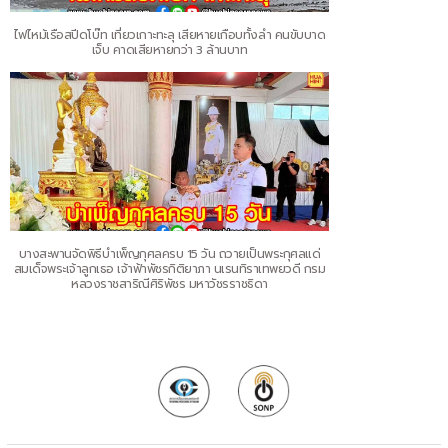
ไฟไหม้เรือสปีดโบ๊ท เที่ยวเกาะทะลุ เสียหายเกือบทั้งลำ คนขับบาด
เจ็บ คาดเสียหายกว่า 3 ล้านบาท
บางสะพานจัดพิธีบำเพ็ญกุศลครบ 15 วัน ถวายเป็นพระกุศลแด่
สมเด็จพระเจ้าลูกเธอ เจ้าฟ้าพัชรกิติยาภา นเรนทิราเทพยวดี กรม
หลวงราชสาริณีศิริพัชร มหาวัชรราชธิดา