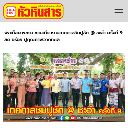
พ่อเมืองเพชรฯ ชวนเที่ยวงานเทศกาลชิมปูชัก @ ชะอำ ครั้งที่ 9
สด อร่อย ปูคุณภาพจากทะเล