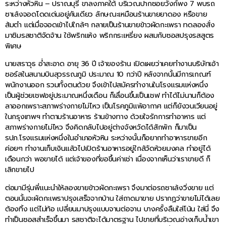
ระหว่างหัวหิน – ปราณบุรี ขาลงภาคใต้ บริเวณปากซอยวังก์พง 7 พบรถ
ซาเล้งจอดโดดเด่นอยู่คันเดียว ลักษณะเหมือนร้านขายยาดอง หรือขาย
ส้มตำ แต่เมื่อจอดเข้าไปใกล้ๆ กลายเป็นร้านขายข้าวผัดกะเพรา ทดลองสั่ง
มาชิมรสชาติจัดจ้าน ใช้พริกแห้ง พริกกระเหรี่ยง ผสมกับซอสปรุงรสสูตร
พิเศษ
นายสราวุธ อ่ำสะอาด อายุ 36 ปี เจ้าของร้าน เปิดเผยว่าเคยทำงานบริษัทเอ้า
ซอร์สในสนามบินสุวรรณภูมิ ประมาณ 10 กว่าปี หลังจากนั้นมีการเกณฑ์
พนักงานออก รวมทั้งตนด้วย จึงเข้าไปสมัครทำงานในโรงแรมแห่งหนึ่ง
เป็นผู้ช่วยเชฟอยู่ประมาณหนึ่งเดือน ก็เลื่อนขึ้นเป็นเชฟ ทำได้ไม่นานก็ต้อง
ลาออกเพราะสภาพร่างกายไม่ไหว เป็นโรคภูมิแพ้อากาศ แต่ก็ยังวนเวียนอยู่
ในกรุงเทพฯ ทำตามร้านอาหาร ร้านข้างทาง ด้วยใจรักการทำอาหาร แต่
สภาพร่างกายไม่ไหว จึงคิดกลับไปอยู่ต่างจังหวัดได้สักพัก ก็มาเป็น
รปภ.โรงแรมแห่งหนึ่งในอำเภอหัวหิน ระหว่างนั้นก็อยากทำอาหารขายอีก
ค่อยๆ ทำงานเก็บเงินแล้วไปเปิดร้านอาหารอยู่ใกล้วัดห้วยมงคล ทำอยู่ได้
เดือนกว่า พอขายได้ แต่เจ้าของที่ขอขึ้นค่าเช่า เนื่องจากเห็นว่าเราขายดี ก็
เลิกขายไป
ต่อมามีรุ่นพี่แนะนำให้ลองขายข้าวผัดกะเพรา จึงมาต่อรถซาเล้งวิ่งขาย แต่
ตอนนั้นจะผัดกะเพราปรุงเสร็จจากบ้าน ใส่ถาดมาขาย ปรากฏว่าขายไม่ได้เลย
ต้องทิ้ง แต่ไม่ท้อ เปลี่ยนมาปรุงแบบจานต่อจาน บางครั้งลืมใส่โน้น ใส่นี่ จึง
ทำเป็นซอสสำเร็จขึ้นมา รสชาติจะได้มาตรฐาน ไปขายที่บริเวณอ่างเก็บน้ำเขา