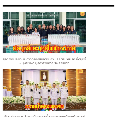
ศุลกากรประจวบฯ กวาดล้างสินค้าหนีภาษี 2 ไตรมาสแรก ยึดบุหรี่
+ บุหรี่ไฟฟ้า มูลค่ารวมกว่า 34 ล้านบาท
ผู้ว่าฯ ประจวบฯ นำพสกนิกรถวายน้ำสรงพระศพเบื้องหน้าพระรูป