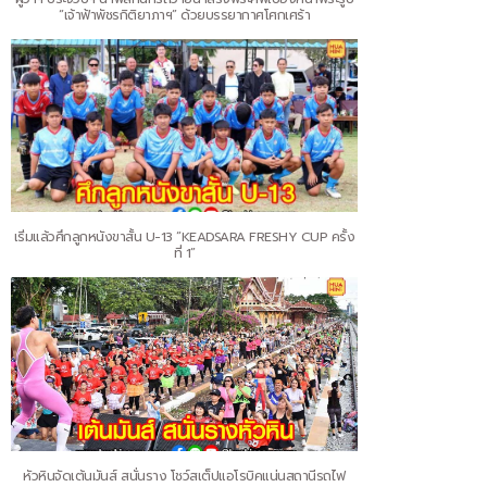
“เจ้าฟ้าพัชรกิติยาภาฯ” ด้วยบรรยากาศโศกเศร้า
เริ่มแล้วศึกลูกหนังขาสั้น U-13 “KEADSARA FRESHY CUP ครั้ง
ที่ 1”
หัวหินจัดเต้นมันส์ สนั่นราง โชว์สเต็ปแอโรบิคแน่นสถานีรถไฟ