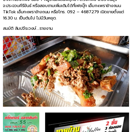
จ.ประจวบคีรีขันธ์ หรือสอบถามเพิ่มเติมได้ที่เฟซบุ๊ก เอ็มกะเพราข้างถนน
TikTok เอ็มกะเพราข้างถนน หรือโทร. 092 – 4687279 เปิดขายตั้งแต่
16.30 น. เป็นต้นไป ไม่มีวันหยุด.
สมบัติ ลิมปจีระวงษ์….รายงาน