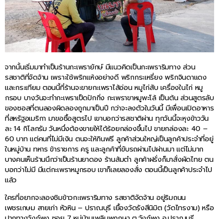
จากนั้นเริ่มมาทำเป็นร้านกะเพรายักษ์ มีแนวคิดเป็นกะเพราริมทาง ส่วน
รสชาติที่จัดจ้าน เพราะใช้พริกแห้งอย่างดี พริกกระเหรี่ยง พริกจินดาแดง
และกระเทียม ตอนนี้ที่ร้านจะขายกะเพราไส้อ่อน หมูไก่สับ เครื่องในไก่ หมู
กรอบ บางวันจะทำกะเพราเป็ดปักกิ่ง กะเพราขาหมูพะโล้ เป็นต้น ส่วนสูตรลับ
ของซอสที่ตนลองผิดลองถูกมาเป็นปี กว่าจะลงตัวในวันนี้ มีเพื่อนเปิดอาหาร
ที่สหรัฐอเมริกา มาขอซื้อสูตรไป เขาบอกว่ารสชาติผ่าน ทุกวันนี้จะหุงข้าววัน
ละ 14 กิโลกรัม วันหนึ่งต้องขายให้ได้ร้อยกล่องขึ้นไป ขายกล่องละ 40 –
60 บาท แต่คนที่ไม่มีเงิน ตนจะให้กินฟรี ลูกค้าส่วนใหญ่เป็นลูกค้าประจำที่อยู่
ในหมู่บ้าน ทหาร ข้าราชการ ครู และลูกค้าที่ขับรถผ่านไปผ่านมา แต่ไม่มาก
บางคนเห็นร้านนึกว่าเป็นร้านยาดอง ร้านส้มตำ ลูกค้าฝรั่งก็มาสั่งผัดไทย ตน
บอกว่าไม่มี มีแต่กะเพราหมูกรอบ เขาก็เลยลองสั่ง ตอนนี้เป็นลูกค้าประจำไป
แล้ว
ใครที่อยากจะลองชิมข้าวกะเพราริมทาง รสชาติจัดจ้าน อยู่ริมถนน
เพชรเกษม สายเก่า หัวหิน – ปราณบุรี เยื้องวัดรังสีนิมิต (วัดไทรงาม) หรือ
ปากทางวังก์พง ซอย 7 หมู่บ้านเพลินพฤกษา ต.วังก์พง อ.ปราณบุรี