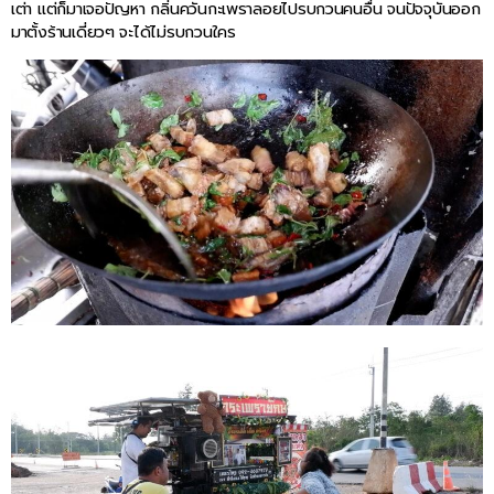
เต่า แต่ก็มาเจอปัญหา กลิ่นควันกะเพราลอยไปรบกวนคนอื่น จนปัจจุบันออก
มาตั้งร้านเดี่ยวๆ จะได้ไม่รบกวนใคร