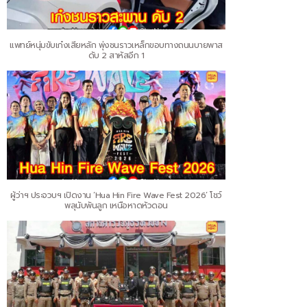
แพทย์หนุ่มขับเก๋งเสียหลัก พุ่งชนราวเหล็กขอบทางถนนบายพาส
ดับ 2 สาหัสอีก 1
ผู้ว่าฯ ประจวบฯ เปิดงาน ‘Hua Hin Fire Wave Fest 2026’ โชว์
พลุนับพันลูก เหนือหาดหัวดอน