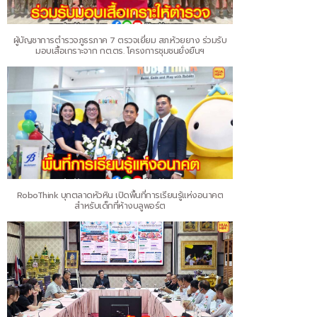
ผู้บัญชาการตำรวจภูธรภาค 7 ตรวจเยี่ยม สภ.ห้วยยาง ร่วมรับ
มอบเสื้อเกราะจาก กต.ตร. โครงการชุมชนยั่งยืนฯ
RoboThink บุกตลาดหัวหิน เปิดพื้นที่การเรียนรู้แห่งอนาคต
สำหรับเด็กที่ห้างบลูพอร์ต