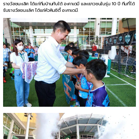
รางวัลชนะเลิศ ได้แก่ทีมบ้านทับใต้ อะคาเดมี และเยาวชนในรุ่น 10 ปี ทีมที่ได้
รับรางวัลชนะเลิศ ได้แก่หัวหินซิตี้ อะคาเดมี.