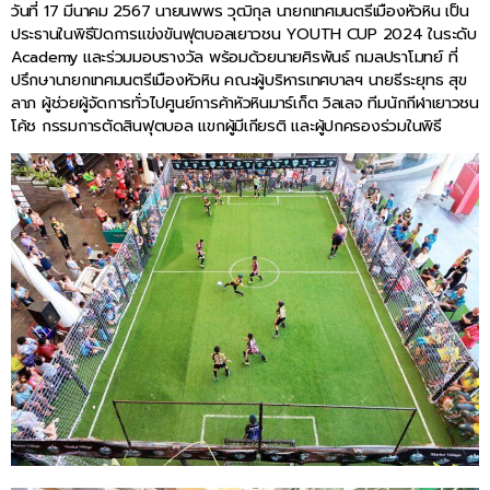
วันที่ 17 มีนาคม 2567 นายนพพร วุฒิกุล นายกเทศมนตรีเมืองหัวหิน เป็น
ประธานในพิธีปิดการแข่งขันฟุตบอลเยาวชน YOUTH CUP 2024 ในระดับ
Academy และร่วมมอบรางวัล พร้อมด้วยนายศิรพันธ์ กมลปราโมทย์ ที่
ปรึกษานายกเทศมนตรีเมืองหัวหิน คณะผู้บริหารเทศบาลฯ นายธีระยุทธ สุข
ลาภ ผู้ช่วยผู้จัดการทั่วไปศูนย์การค้าหัวหินมาร์เก็ต วิลเลจ ทีมนักกีฬาเยาวชน
โค้ช กรรมการตัดสินฟุตบอล แขกผู้มีเกียรติ และผู้ปกครองร่วมในพิธี