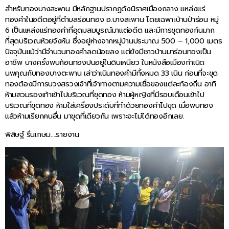
สำหรับทองบางสะพาน มีหลักฐานปรากฏดังนิราศเมืองถลาง แหล่งแร่
ทองคำในอดีตอยู่ที่ตำบลร่อนทอง อ.บางสะพาน โดยเฉพาะบ้านป่าร่อน หมู่
6 เป็นแหล่งแร่ทองคำที่อุดมสมบูรณ์มาแต่อดีต และมีการขุดทองกันมาก
ที่สุดบริเวณห้วยจังหัน ซึ่งอยู่ห่างจากหมู่บ้านประมาณ 500 – 1,000 เมตร
ปัจจุบันแม้ว่ามีจำนวนทองคำลดน้อยลง แต่ยังมีชาวบ้านมาร่อนทองเป็น
อาชีพ บางครั้งพบก้อนทองปนอยู่ในดินเหนียว ในหนังสือเมืองกำเนิด
นพคุณกับทองบางตะพาน เล่าว่าเนินทองคำมีทั้งหมด 33 เนิน ก่อนที่จะขุด
ทองต้องมีการบวงสรวงเจ้าที่เจ้าทางตามความเชื่อของแต่ละท้องถิ่น อาทิ
ห้ามสวมรองเท้าเข้าไปบริเวณที่ขุดทอง ห้ามผู้หญิงที่มีรอบเดือนเข้าไป
บริเวณที่ขุดทอง ห้ามใส่เครื่องประดับที่ทำด้วยทองคำไปขุด เมื่อพบทอง
แล้วห้ามเรียกคนอื่น มาขุดที่เดียวกัน เพราะจะไม่ได้ทองอีกเลย.
พิสิษฐ์ รื่นเกษม….รายงาน