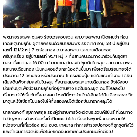
พ.ต.ท.อรรถพล ชุมคง ร้อยเวรสอบสวน สภ.บางสะพาน เปิดเผยว่า ก่อน
เกิดเหตุนายอุทัย ผู้ตายพร้อมด้วยนายสมพร รอดเทศ อายุ 58 ปี อยู่บ้าน
เลขที่ 121/2 หมู่ 7 ต.ร่อนทอง อ.บางสะพาน และนายเดือนทอง
ศรีบุญเรือง อยู่บ้านเลขที่ 95/1 หมู่ 7 ทั้งสามคนเดินทางมาร่วมกันขุดหา
ทอง ตั้งแต่เวลา 16.00 น โดยนายอุทัยลงไปขุดดินในหลุม ส่วนนายสมพร
และนายเดือนทอง เป็นคนคอยดึงกระป๋องดินขึ้นมา เพื่อเตรียมร่อนทองได้
ประมาณ 12 กระป๋อง หรือประมาณ 6 กระสอบปุ๋ย แต่ในขณะทำงาน ได้ยิน
เสียงดินพังถล่มลงไปในหลุม ทั้งนายสมพรและนายเดือนทอง จึงใช้จอบ
ช่วยกันขุดเพื่อช่วยนายอุทัยที่อยู่ด้านล่าง แต่ในขณะขุด ดินก็ไหลลงไป
เรื่อยๆ ทำให้เริ่มทับทั้งสองคน โชคดีที่ชาวบ้านใกล้เคียงได้ยินเสียงเอะอะ จึง
มาดูและใช้เชือกโยนลงไปให้ทั้งสองคนไต่เชือกขึ้นมาจากหลุมได้
นายกิติพงศ์ สุขภาคสกุล รองผู้ว่าราชการจังหวัดประจวบคีรีขันธ์ ที่เดินทาง
ไปบัญชาการค้นหาในครั้งนี้ เปิดเผยว่าได้เตรียมประชุมเพื่อมอบหมายให้
หน่วยงานที่เกี่ยวข้อง เช่น อบต. เทศบาล ทำการสำรวจบ่อทองที่ถูกขุดทิ้งไว้
และดำเนินการปิดบ่อเพื่อไม่ให้เกิดอันตรายกับประชาชนอีกต่อไป