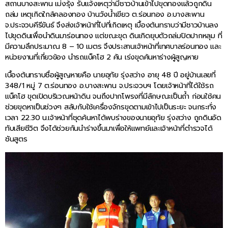
สถานบางสะพาน เม่งรุ้ง รับแจ้งเหตุว่ามีชาวบ้านเข้าไปขุดทองแล้วถูกดิน
ถล่ม เหตุเกิดใกล้คลองทอง บ้านวังน้ำเขียว ต.ร่อนทอง อ.บางสะพาน
จ.ประจวบคีรีขันธ์ จึงส่งเจ้าหน้าที่ไปที่เกิดเหตุ เบื้องต้นทราบว่ามีชาวบ้านลง
ไปขุดดินเพื่อนำดินมาร่อนทอง แต่ขณะขุด ดินเกิดยุบตัวถล่มปิดปากหลุม ที่
มีความลึกประมาณ 8 – 10 เมตร จึงประสานเจ้าหน้าที่เทศบาลร่อนทอง และ
หน่วยงานที่เกี่ยวข้อง นำรถแบ็คโฮ 2 คัน เร่งขุดค้นหาร่างผู้สูญหาย
เบื้องต้นทราบชื่อผู้สูญหายคือ นายอุทัย รุ่งสว่าง อายุ 48 ปี อยู่บ้านเลขที่
348/1 หมู่ 7 ต.ร่อนทอง อ.บางสะพาน จ.ประจวบฯ โดยเจ้าหน้าที่ได้ใช้รถ
แบ็คโฮ ขุดเปิดบริเวณหน้าดิน จนถึงปากโพรงที่มีลักษณะเป็นถ้ำ ก่อนใช้คน
ช่วยขุดหาเป็นช่วงๆ สลับกับใช้เครื่องจักรขุดตามเข้าไปเป็นระยะ จนกระทั่ง
เวลา 22.30 น.เจ้าหน้าที่ชุดค้นหาได้พบร่างของนายอุทัย รุ่งสว่าง ถูกดินอัด
ทับเสียชีวิต จึงได้ช่วยกันนำร่างขึ้นมาเพื่อให้แพทย์และเจ้าหน้าที่ตำรวจได้
ชันสูตร