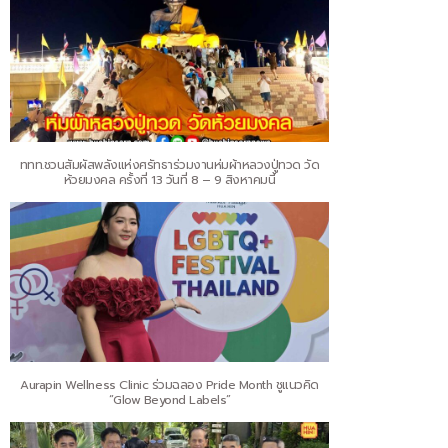
ททท.ชวนสัมผัสพลังแห่งศรัทธาร่วมงานห่มผ้าหลวงปู่ทวด วัด
ห้วยมงคล ครั้งที่ 13 วันที่ 8 – 9 สิงหาคมนี้
Aurapin Wellness Clinic ร่วมฉลอง Pride Month ชูแนวคิด
“Glow Beyond Labels”