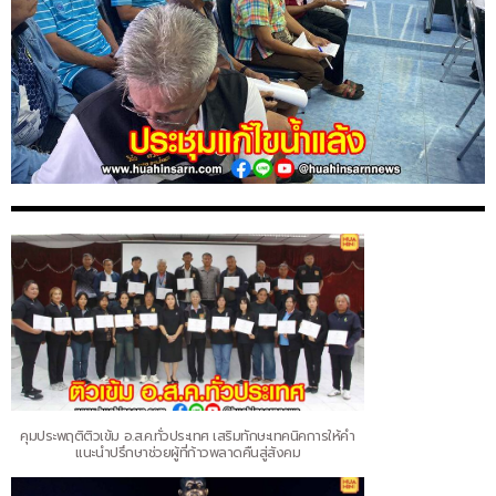
คุมประพฤติติวเข้ม อ.ส.ค.ทั่วประเทศ เสริมทักษะเทคนิคการให้คำ
แนะนำปรึกษาช่วยผู้ที่ก้าวพลาดคืนสู่สังคม