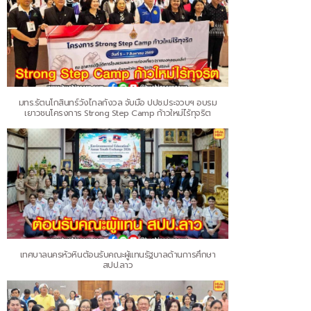
มทร.รัตนโกสินทร์วังไกลกังวล จับมือ ปปช.ประจวบฯ อบรม
เยาวชนโครงการ Strong Step Camp ก้าวใหม่ไร้ทุจริต
เทศบาลนครหัวหินต้อนรับคณะผู้แทนรัฐบาลด้านการศึกษา
สปป.ลาว