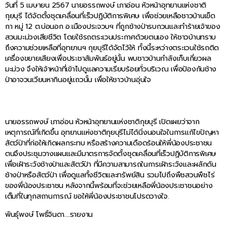
วันที่ 5 เมษายน 2567 นายอรรถพงษ์ เภาอ่อน หัวหน้าอุทยานแห่งชาติ
กุยบุรี ได้จัดตั้งชุดเคลื่อนที่เร็วปฏิบัติการพิเศษ เพื่อช่วยเหลือชาวบ้านเข็ด
กา หมู่ 12 ต.บ่อนอก อ.เมืองประจวบฯ ที่ถูกช้างป่ารบกวนและทำร้ายเจ้าของ
สวนมะม่วงเสียชีวิต โดยใช้รถตระเวนประกาศด้วยตนเอง ให้ชาวบ้านทราบ
ถึงความช่วยเหลือที่อุทยานฯ กุยบุรีได้จัดไว้ให้ ทั้งนี้ระหว่างตระเวนใช้รถติด
เครื่องขยายเสียงเพื่อประชาสัมพันธ์อยู่นั้น พบชาวบ้านกำลังเก็บเกี่ยวผล
มะม่วง จึงให้เจ้าหน้าที่เข้าไปดูแลความเรียบร้อยทั่วบริเวณ เพื่อป้องกันช้าง
ป่าอาจวนเวียนหากินอยู่แถวนั้น เพื่อให้ชาวบ้านอุ่นใจ
นายอรรถพงษ์ เภาอ่อน หัวหน้าอุทยานแห่งชาติกุยบุรี เปิดเผยว่าจาก
เหตุการณ์ที่เกิดขึ้น อุทยานแห่งชาติกุยบุรีไม่ได้นิ่งนอนใจในการแก้ไขปัญหา
สัตว์ป่าที่ก่อให้เกิดผลกระทบ หรือสร้างความเดือดร้อนให้พี่น้องประชาชน
ตนจึงประชุมวางแผนและมีมาตรการจัดตั้งชุดเคลื่อนที่เร็วปฏิบัติการพิเศษ
เพื่อเฝ้าระวังช้างป่าและสัตว์ป่า ที่มีความสามารถในการเฝ้าระวังและผลักดัน
ช้างป่าหรือสัตว์ป่า เพื่อดูแลทั้งชีวิตและทรัพย์สิน รวมไปถึงพืชสวนพืชไร่
ของพี่น้องประชาชน หลังจากนี้พร้อมที่จะช่วยเหลือพี่น้องประชาชนอย่าง
เต็มที่ในทุกสถานการณ์ ขอให้พี่น้องประชาชนโปรดวางใจ.
พันธุ์พงษ์ โพธิ์จินดา….รายงาน