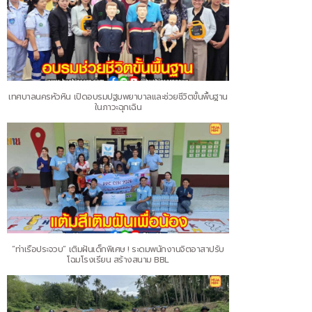
เทศบาลนครหัวหิน เปิดอบรมปฐมพยาบาลและช่วยชีวิตขั้นพื้นฐาน
ในภาวะฉุกเฉิน
“ท่าเรือประจวบ” เติมฝันเด็กพิเศษ ! ระดมพนักงานจิตอาสาปรับ
โฉมโรงเรียน สร้างสนาม BBL