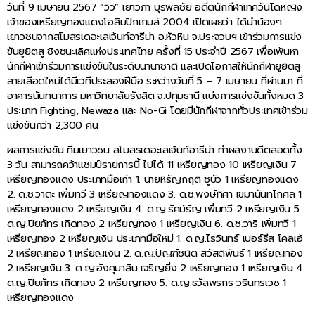
วันที่ 9 เมษายน 2567 “วิว” เยาวภา บุรพลชัย อดีตนักกีฬาเทควันโดหญิง
เจ้าของเหรียญทองแดงโอลิมปิกเกมส์ 2004 เปิดเผยว่า ได้นำน้องๆ
เยาวชนจากสโมสรเดอะเลเจ้นท์อารีน่า อ.หัวหิน จ.ประจวบฯ เข้าร่วมการแข่ง
ขันยูยิตสู ชิงชนะเลิศแห่งประเทศไทย ครั้งที่ 15 ประจำปี 2567 เพื่อเฟ้นหา
นักกีฬาเข้าร่วมการแข่งขันในระดับนานาชาติ และเปิดโอกาสให้นักกีฬายูยิตสู
สายเลือดใหม่ได้มีเวทีประลองฝีมือ ระหว่างวันที่ 5 – 7 เมษายน ที่ผ่านมา ที่
อาคารนันทนาการ มหาวิทยาลัยรังสิต จ.ปทุมธานี แบ่งการแข่งขันทั้งหมด 3
ประเภท Fighting, Newaza และ No-Gi โดยมีนักกีฬาจากทั่วประเทศเข้าร่วม
แข่งขันกว่า 2,300 คน
ผลการแข่งขัน ทีมเยาวชน สโมสรเดอะเลเจ้นท์อารีน่า ทำผลงานดีตลอดทั้ง
3 วัน สามารถคว้าแชมป์รายการนี้ ไปได้ 11 เหรียญทอง 10 เหรียญเงิน 7
เหรียญทองแดง ประเภทมือเก่า 1. นายหิรัญกฤติ ชูบัว 1 เหรียญทองแดง
2. ด.ช.วาตะ เพิ่มทวี 3 เหรียญทองแดง 3. ด.ช.พงษ์ทิศา เขมานันทโกศล 1
เหรียญทองแดง 2 เหรียญเงิน 4. ด.ญ.รัศม์รัญ เพิ่มทวี 2 เหรียญเงิน 5.
ด.ญ.ปิยภัทร เกิดทอง 2 เหรียญทอง 1 เหรียญเงิน 6. ด.ช.วาริ เพิ่มทวี 1
เหรียญทอง 2 เหรียญเงิน ประเภทมือใหม่ 1. ด.ญ.ไรวินทร์ เบอร์รีส โคลเอ้
2 เหรียญทอง 1 เหรียญเงิน 2. ด.ญ.ปัญฑ์ชนิต สวัสดิพันธ์ 1 เหรียญทอง
2 เหรียญเงิน 3. ด.ญ.อังศุมาลิน เจริญยิ่ง 2 เหรียญทอง 1 เหรียญเงิน 4.
ด.ญ.ปิยภัทร เกิดทอง 2 เหรียญทอง 5. ด.ญ.ธวัลพรกร วรินทรเวช 1
เหรียญทองแดง