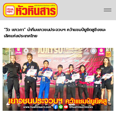
“วิว เยาวภา” นำทีมเยาวชนประจวบฯ คว้าแชมป์ยูยิตสูชิงชนะ
เลิศแห่งประเทศไทย