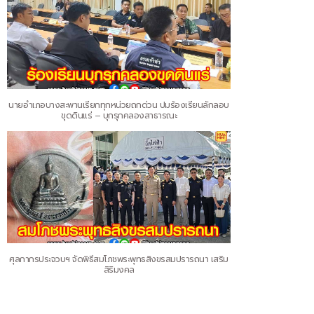
นายอำเภอบางสะพานเรียกทุกหน่วยถกด่วน ปมร้องเรียนลักลอบ
ขุดดินแร่ – บุกรุกคลองสาธารณะ
ศุลกากรประจวบฯ จัดพิธีสมโภชพระพุทธสิงขรสมปรารถนา เสริม
สิริมงคล