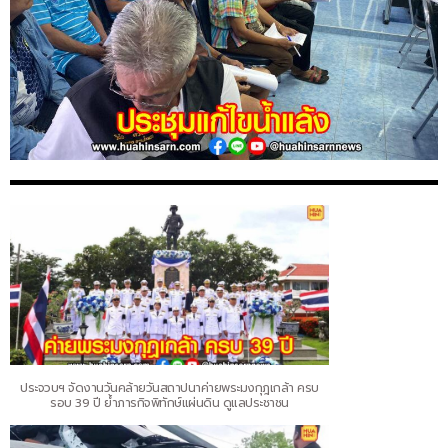
ประจวบฯ จัดงานวันคล้ายวันสถาปนาค่ายพระมงกุฎเกล้า ครบ
รอบ 39 ปี ย้ำภารกิจพิทักษ์แผ่นดิน ดูแลประชาชน