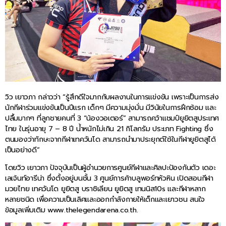
วิว เยาวภา กล่าวว่า “รู้สึกดีใจมากกับผลงานในการแข่งขัน เพราะเป็นการส่ง
นักกีฬาร่วมแข่งขันเป็นปีแรก เด็กๆ มีความมุ่งมั่น มีวินัยในการฝึกซ้อม และ
ปลื้มมากๆ ที่ลูกชายคนที่ 3 “น้องวอเตอร์” สามารถคว้าแชมป์ยูยิตสูประเทศ
ไทย ในรุ่นอายุ 7 – 8 ปี น้ำหนักไม่เกิน 21 กิโลกรัม ประเภท Fighting ซึ่ง
ตนมองว่าทักษะจากกีฬาเทควันโด สามารถนำมาประยุกต์ใช้ในกีฬายูยิตสูได้
เป็นอย่างดี”
โดยวิว เยาวภา ปัจจุบันเป็นผู้อำนวยการศูนย์กีฬาและศิลปะป้องกันตัว เดอะ
เลเจ้นท์อารีน่า ซึ่งตั้งอยู่บนชั้น 3 ศูนย์การค้าบลูพอร์ทหัวหิน เปิดสอนกีฬา
มวยไทย เทควันโด ยูยิตสู บราซิเลียน ยูยิตสู เทนนิส10s และกีฬาหลาก
หลายชนิด เพื่อความเป็นเลิศและออกกำลังกายให้เด็กและเยาวชน สนใจ
ข้อมูลเพิ่มเติม www.thelegendarena.co.th.