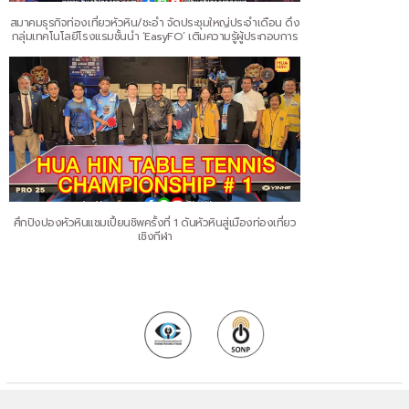
สมาคมธุรกิจท่องเที่ยวหัวหิน/ชะอำ จัดประชุมใหญ่ประจำเดือน ดึง
กลุ่มเทคโนโลยีโรงแรมชั้นนำ ‘EasyFO’ เติมความรู้ผู้ประกอบการ
ศึกปิงปองหัวหินแชมเปี้ยนชิพครั้งที่ 1 ดันหัวหินสู่เมืองท่องเที่ยว
เชิงกีฬา