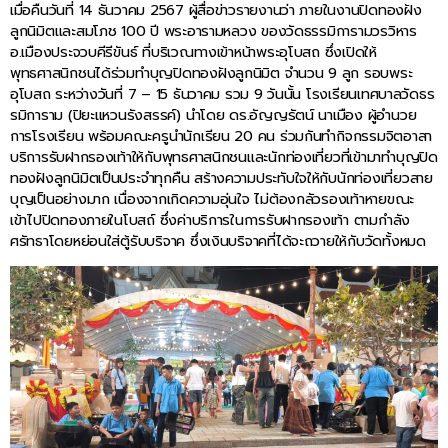
เมื่อคืนวันที่ 14 ธันวาคม 2567 ผู้สื่อข่าวรายงานว่า ภายในงานปิดทองฝัง
ลูกนิมิตและสมโภช 100 ปี พระอารามหลวง ของวัดธรรมิการามวรวิหาร
อ.เมืองประจวบคีรีขันธ์ ที่บริเวณทางเข้าหน้าพระอุโบสถ ซึ่งเปิดให้
พุทธศาสนิกชนได้ร่วมทำบุญปิดทองฝังลูกนิมิต จำนวน 9 ลูก รอบพระ
อุโบสถ ระหว่างวันที่ 7 – 15 ธันวาคม รวม 9 วันนั้น โรงเรียนเทศบาลวัดธร
รมิการาม (ปิยะแหวนรังสรรค์) นำโดย ดร.อัญญรัตน์ นาเมือง ผู้อำนวย
การโรงเรียน พร้อมคณะครูนำนักเรียน 20 คน ร่วมกันทำกิจกรรมจิตอาสา
บริการรับฝากรองเท้าให้กับพุทธศาสนิกชนและนักท่องเที่ยวที่เข้ามาทำบุญปิด
ทองฝังลูกนิมิตเป็นประจำทุกคืน สร้างความประทับใจให้กับนักท่องเที่ยวสาย
บุญเป็นอย่างมาก เนื่องจากเกิดความอุ่นใจ ไม่ต้องกลัวรองเท้าหายขณะ
เข้าไปปิดทองภายในโบสถ์ ซึ่งค่าบริการในการรับฝากรองเท้า ตามกำลัง
ศรัทธาโดยหย่อนใส่ตู้รับบริจาค ซึ่งเงินบริจาคที่ได้จะถวายให้กับวัดทั้งหมด