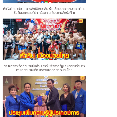
หัวหินวิทยาลัย – สารสิทธิ์พิทยาลัย ร่วมซ้อมบาสเกตบอลเตรียม
ชิงชัยมหกรรมกีฬาเครือซาเลเซียนเกมส์ครั้งที่ 11
วิว เยาวภา จัดศึกมวยมันส์วันเสาร์ หวังภาครัฐและเอกชนร่วมหา
ทางออกมวยเด็ก สร้างอนาคตยอดมวยไทย