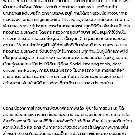
พลันและไม่คาดคิดในโลกที่เต็มไปด้วยความผันผวนไม่แน่นอน โดยการเพิ่ม
ศักยภาพกำลังคนให้ตอบโจทย์ในทุกกลุ่มอุตสาหกรรม มหาวิทยาลัย
นานาชาติแสตมฟอร์ด วิทยาเขตเพชรบุรี ภายใต้ความร่วมมือทางวิชาการ
กับหน่วยงานทั้งภาครัฐและเอกชน ได้จัดหลักสูตรประกาศนียบัตร ด้านการ
พัฒนาสมรรถนะผู้ประกอบการด้านการเกษตรในยุคดิจิทัล เพื่อส่งเสริมการ
ท่องเที่ยวเชิงเกษตร โดยกระทรวงการอุดมศึกษาฯ สนับสนุนค่าใช้จ่ายใน
การจัดการเรียนการสอน ซึ่งรุ่นนี้จัดเป็นรุ่นที่ 2 มีผู้สมัครเข้ารับการอบรม
จำนวน 36 คน ส่วนใหญ่เป็นผู้ที่ทำธุรกิจที่เกี่ยวข้องกับการเกษตรและการ
ท่องเที่ยวเชิงเกษตร จึงนับว่าผู้เข้ารับการอบรมทุกท่านเป็นผู้มีศักยภาพที่ดี
เป็นทุนเดิมอยู่แล้ว การเข้ารับการอบรมในครั้งนี้จะช่วยเติมเต็มให้ผู้เรียนได้
เรียนรู้องค์ความรู้ใหม่ๆ ได้เรียนรู้เรื่อง Social listening tools, data –
driven marketing, การเขียนแผนธุรกิจ โมเดลธุรกิจ และการผลิตสื่อที่
ช่วยยกระดับสินค้าและผลิตภัณฑ์ รวมถึงได้สร้างเครือข่ายระหว่างกันที่
สร้างความเข้มแข็งให้กับการท่องเที่ยวเชิงเกษตรของประเทศไทย
นอกเหนือจากการได้รับการพัฒนาศักยภาพแล้ว ผู้เข้ารับการอบรมจะได้
สร้างเครือข่ายระหว่างกัน ที่ช่วยเชื่อมโยงแหล่งท่องเที่ยวทางการเกษตรใน
จังหวัดเพชรบุรีประจวบคีรีขันธ์และจังหวัดใกล้เคียง อันจะเป็นการเสริมสร้าง
ความเข้มแข็ง และยกระดับการท่องเที่ยวเชิงเกษตรให้มีคุณภาพมากยิ่งขึ้น
สำหรับกิจกรรมในวันนี้นอกจากจะเป็นการปฐมนิเทศผู้เข้ารับการอบรมแล้ว