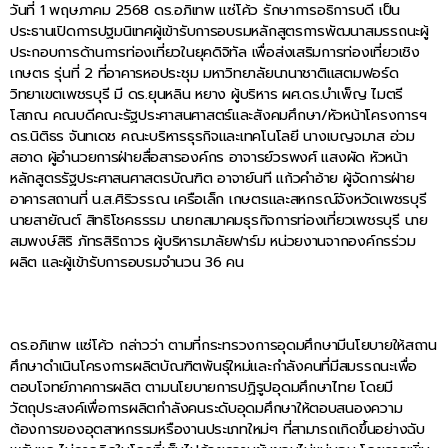
วันที่ 1 พฤษภาคม 2568 ดร.อภิเทพ แซ่โค้ว รักษาการอธิการบดี เป็น
ประธานเปิดการปฐมนิเทศผู้เข้ารับการอบรมหลักสูตรการพัฒนาสมรรถนะผู้
ประกอบการด้านการท่องเที่ยวในยุคดิจิทัล เพื่อส่งเสริมการท่องเที่ยวเชิง
เกษตร รุ่นที่ 2 ที่อาคารหอประชุม มหาวิทยาลัยนานาชาติแสตมฟอร์ด
วิทยาเขตเพชรบุรี มี ดร.ยุนหลิน หยาง ผู้บริหาร ผศ.ดร.บำเพ็ญ ไมตรี
โสภณ คณบดีคณะรัฐประศาสนศาสตร์และสังคมศึกษา/หัวหน้าโครงการฯ
ดร.นิติธร จันทเดช คณะบริหารธุรกิจและเทคโนโลยี นางเบญจมาส อ่วม
สอาด ผู้อำนวยการฝ่ายสื่อสารองค์กร อาจารย์วรพงศ์ แสงผัด หัวหน้า
หลักสูตรรัฐประศาสนศาสตรบัณฑิต อาจาย์นที แก้วคำอ้าย ผู้จัดการฝ่าย
อาคารสถานที่ น.ส.ศิริวรรณ เครือเล็ก เกษตรและสหกรณ์จังหวัดเพชรบุรี
นายสายัณต์ สิทธิโชคธรรม นายกสมาคมธุรกิจการท่องเที่ยวเพชรบุรี นาย
สมพงษ์สิริ ภัทรสิริถาวร ผู้บริหารมาลัยฟาร์ม หน่วยงานจากองค์กรร่วม
ผลิต และผู้เข้ารับการอบรมจำนวน 36 คน
ดร.อภิเทพ แซ่โค้ว กล่าวว่า ตามที่กระทรวงการอุดมศึกษามีนโยบายให้สถาน
ศึกษาดำเนินโครงการผลิตบัณฑิตพันธุ์ใหม่และกำลังคนที่มีสมรรถนะเพื่อ
ตอบโจทย์ภาคการผลิต ตามนโยบายการปฏิรูปอุดมศึกษาไทย โดยมี
วัตถุประสงค์เพื่อการผลิตกำลังคนระดับอุดมศึกษาให้ตอบสนองความ
ต้องการของอุตสาหกรรมหรืองานประเภทใหม่ๆ ที่สามารถเกิดขึ้นอย่างฉับ