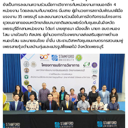
ยังเป็นการลงนามความร่วมมือทางวิชาการกับหน่วยงานภายนอกอีก 4
หน่วยงาน โดยลงนามกับนายนิกร นิ่มสาย ผู้อำนวยการสถาบันพัฒนาฝีมือ
แรงงาน 35 เพชรบุรี และลงนามความร่วมมือในการจัดกิจกรรมโครงการ
ยุวชนอาสาของมหาวิทยาลัยนานาชาติแสตมฟอร์ดกับชุมชนในจังหวัด
เพชรบุรีอีกสามหน่วยงาน ได้แก่ นายยุทธนา เมืองเล็ก นายก อบต.หนอง
โสน นางใจแก้ว ศิลปศร ผู้อำนวยการโรงพยาบาลส่งเสริมสุขภาพตำบล
หนองโสน และนายธนไชย อ่ำจั่น ประธานวิสาหกิจชุมชนเกษตรกรสวนชมพู่
เพชรสายรุ้งตำบลบ้านกุ่มและแปรรูปพืชผลไม้ จังหวัดเพชรบุรี.