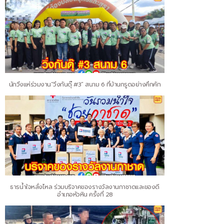
นักวิ่งแห่ร่วมงาน“วิ่งกันดุ๊ #3” สนาม 6 ที่บ้านกรูดอย่างคึกคัก
ธารน้ำใจหลั่งไหล ร่วมบริจาคของรางวัลงานกาชาดและของดี
อำเภอหัวหิน ครั้งที่ 28