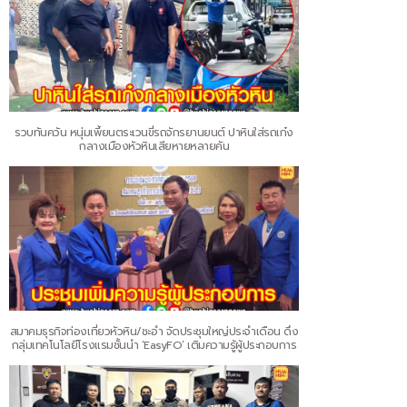
รวบทันควัน หนุ่มเพี้ยนตระเวนขี่รถจักรยานยนต์ ปาหินใส่รถเก๋ง
กลางเมืองหัวหินเสียหายหลายคัน
สมาคมธุรกิจท่องเที่ยวหัวหิน/ชะอำ จัดประชุมใหญ่ประจำเดือน ดึง
กลุ่มเทคโนโลยีโรงแรมชั้นนำ ‘EasyFO’ เติมความรู้ผู้ประกอบการ