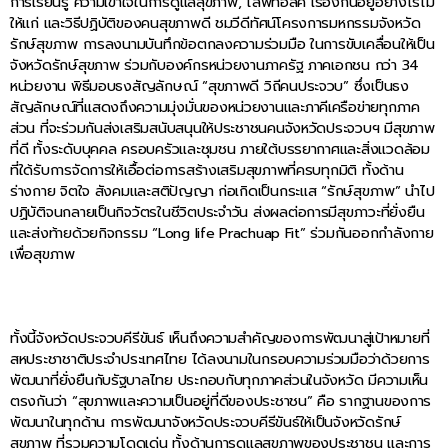
การเรียนรู้ ความเข้าใจในการดูแลสุขภาพ, ไลฟ์ทอล์ค เรื่องกินอยู่อย่างไรไม่
ให้แก่ และวิธีปฏิบัติของคนสุขภาพดี ชมวีดีทัศน์โครงการมหกรรมจังหวัด
รักษ์สุขภาพ การลงนามบันทึกข้อตกลงความร่วมมือ ในการขับเคลื่อนให้เป็น
จังหวัดรักษ์สุขภาพ ร่วมกับองค์กรหน่วยงานภาครัฐ ภาคเอกชน กว่า 34
หน่วยงาน พิธีมอบธงสัญลักษณ์ “สุขภาพดี วิถีคนประจวบ” ซึ่งเป็นธง
สัญลักษณ์ที่แสดงถึงความมุ่งมั่นของหน่วยงานและภาคีเครือข่ายทุกภาค
ส่วน ที่จะร่วมกันส่งเสริมสนับสนุนให้ประชาชนคนจังหวัดประจวบฯ มีสุขภาพ
ที่ดี ทั้งระดับบุคคล ครอบครัวและชุมชน ภายใต้บรรยากาศและสิ่งแวดล้อม
ที่ใด้รับการจัดการให้เอื้อต่อการสร้างเสริมสุขภาพที่ครบทุกมิติ ทั้งด้าน
ร่างกาย จิตใจ สังคมและสติปัญญา ก่อเกิดเป็นกระแส “รักษ์สุขภาพ” นำไป
ปฏิบัติจนกลายเป็นกิจวัตรในชีวิตประจำวัน ส่งผลต่อการมีสุขภาวะที่ยั่งยืน
และส่งท้ายด้วยกิจกรรม “Long life Prachuap Fit” ร่วมกันออกกำลังกาย
เพื่อสุขภาพ
ทั้งนี้จังหวัดประจวบคีรีขันธ์ เห็นถึงความสำคัญของการพัฒนาสู่เป้าหมายที่
สหประชาชาติประจำประเทศไทย ได้ลงนามในกรอบความร่วมมือว่าด้วยการ
พัฒนาที่ยั่งยืนกับรัฐบาลไทย ประกอบกับทุกภาคส่วนในจังหวัด มีความเห็น
ตรงกันว่า “สุขภาพและความเป็นอยู่ที่ดีของประชาชน” คือ รากฐานของการ
พัฒนาในทุกด้าน การพัฒนาจังหวัดประจวบคีรีขันธ์ให้เป็นจังหวัดรักษ์
สุขภาพ ที่รวมความโดดเด่น ทั้งด้านการดูแลสุขภาพของประชาชน และการ