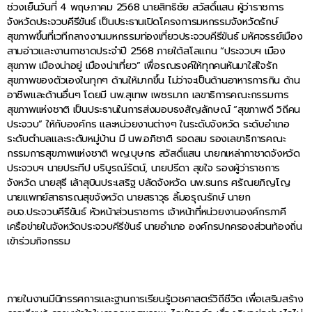
ช่วงเย็นวันที่ 4 พฤษภาคม 2568 นายสิทธิชัย สวัสดิ์แสน ผู้ว่าราชการ
จังหวัดประจวบคีรีขันธ์ เป็นประธานเปิดโครงการมหกรรมจังหวัดรักษ์
สุขภาพขึ้นที่เวทีกลางงานมหกรรมท่องเที่ยวประจวบคีรีขันธ์ มหัศจรรย์เมือง
สามอ่าวและงานกาชาดประจำปี 2568 ภายใต้สโลแกน “ประจวบฯ เมือง
สุขภาพ เมืองน่าอยู่ เมืองน่าเที่ยว” เพื่อรณรงค์ให้ทุกคนหันมาใส่ใจรัก
สุขภาพของตัวเองในทุกๆ ด้านให้มากขึ้น ไม่ว่าจะเป็นด้านอาหารการกิน ด้าน
อาชีพและด้านอื่นๆ โดยมี นพ.สุเทพ เพชรมาก เลขาธิการคณะกรรมการ
สุขภาพแห่งชาติ เป็นประธานในการส่งมอบธงสัญลักษณ์ “สุขภาพดี วิถีคน
ประจวบ” ให้กับองค์กร และหน่วยงานต่างๆ ในระดับจังหวัด ระดับอำเภอ
ระดับตำบลและระดับหมู่บ้าน มี นพ.อภิชาติ รอดสม รองเลขาธิการคณะ
กรรมการสุขภาพแห่งชาติ พญ.บุษกร สวัสดิ์แสน นายกเหล่ากาชาดจังหวัด
ประจวบฯ นายประทีป บริบูรณ์รัตน์, นายปรีดา สุขใจ รองผู้ว่าราชการ
จังหวัด นายสุธี เล้าสุบินประเสริฐ ปลัดจังหวัด นพ.ธนกร ศรัณยภิญโญ
นายแพทย์สาธารณสุขจังหวัด นายสราวุธ ลิ้มอรุณรักษ์ นายก
อบจ.ประจวบคีรีขันธ์ หัวหน้าส่วนราชการ เจ้าหน้าที่หน่วยงานองค์กรภาคี
เครือข่ายในจังหวัดประจวบคีรีขันธ์ นายอำเภอ องค์กรปกครองส่วนท้องถิ่น
เข้าร่วมกิจกรรม
ภายในงานมีนิทรรศการและฐานการเรียนรู้เวชศาสตร์วิถีชีวิต เพื่อเสริมสร้าง