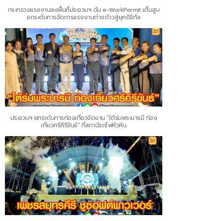
กระทรวงแรงงานลงพื้นที่ประจวบฯ ดัน e-WorkPermit เต็มสูบ
ยกระดับการจัดการแรงงานต่างด้าวสู่ยุคดิจิทัล
ประจวบฯ ยกระดับการท่องเที่ยวจัดงาน “ใต้ร่มพระบารมี ท่อง
เที่ยวศรีคีรีขันธ์” ที่สถานีรถไฟหัวหิน