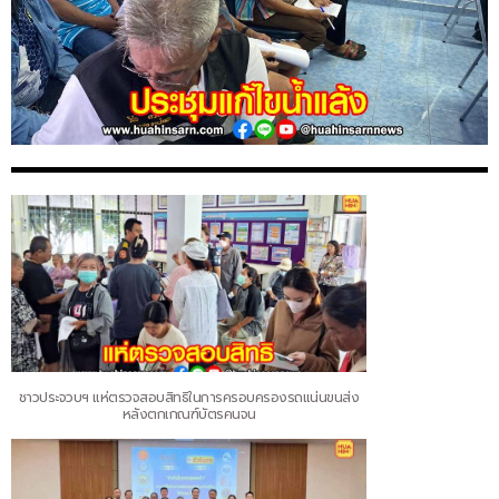
ชาวประจวบฯ แห่ตรวจสอบสิทธิในการครอบครองรถแน่นขนส่ง
หลังตกเกณฑ์บัตรคนจน