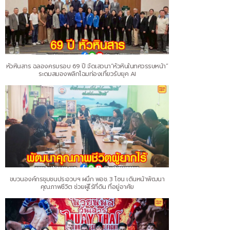
หัวหินสาร ฉลองครบรอบ 69 ปี จัดเสวนา“หัวหินในทศวรรษหน้า”
ระดมสมองพลิกโฉมท่องเที่ยวรับยุค AI
ขบวนองค์กรชุมชนประจวบฯ ผนึก พอช. 3 โซน เดินหน้าพัฒนา
คุณภาพชีวิต ช่วยผู้ไร้ที่ดิน ที่อยู่อาศัย