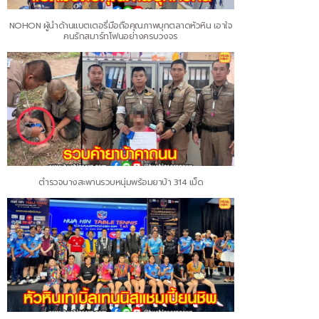
NOHON ผู้นำด้านแบตเตอรี่มือถือคุณภาพบุกตลาดหัวหิน เอาใจ
คนรักสมาร์ทโฟนอย่างครบวงจร
ตำรวจบางสะพานรวบหนุ่มพร้อมยาบ้า 314 เม็ด