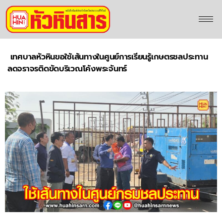
เทศบาลหัวหินขอใช้เส้นทางในศูนย์การเรียนรู้เกษตรชลประทาน
ลดจราจรติดขัดบริเวณโค้งพระจันทร์