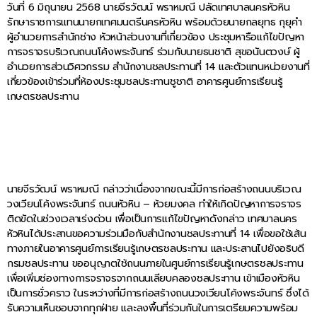
วันที่ 6 มิถุนายน 2568 นายจีรวัฒน์ พราหมณี ปลัดเทศบาลนครหัวหิน
รักษาราชการแทนนายกเทศมนตรีนครหัวหิน พร้อมด้วยนายกลยุทธ กุยุคำ
ผู้อำนวยการสำนักช่าง หัวหน้าส่วนงานที่เกี่ยวข้อง ประชุมหารือแก้ไขปัญหา
การจราจรบริเวณถนนโค้งพระจันทร์ ร่วมกับนายธนชาติ สุขอนันตวงษ์ ผู้
อำนวยการส่วนวิศวกรรม สำนักงานชลประทานที่ 14 และตัวแทนหน่วยงานที่
เกี่ยวข้องเข้าร่วมที่ห้องประชุมชลประทานชูชาติ อาคารศูนย์การเรียนรู้
เกษตรชลประทาน
นายจีรวัฒน์ พราหมณี กล่าวว่าเนื่องจากขณะนี้มีการก่อสร้างถนนบริเวณ
วงเวียนโค้งพระจันทร์ ถนนหัวหิน – ห้วยมงคล ทำให้เกิดปัญหาการจราจร
ติดขัดในช่วงเวลาเร่งด่วน เพื่อเป็นการแก้ไขปัญหาดังกล่าว เทศบาลนคร
หัวหินได้ประสานขอความร่วมมือกับสำนักงานชลประทานที่ 14 เพื่อขอใช้เส้น
ทางภายในอาคารศูนย์การเรียนรู้เกษตรชลประทาน และประสานไปยังอธิบดี
กรมชลประทาน ขออนุญาตใช้ถนนภายในศูนย์การเรียนรู้เกษตรชลประทาน
เพื่อเพิ่มช่องทางการจราจรจากถนนเลียบคลองชลประทาน เข้าเมืองหัวหิน
เป็นการชั่วคราว ในระหว่างที่มีการก่อสร้างถนนวงเวียนโค้งพระจันทร์ ซึ่งได้
รับความเห็นชอบจากทุกฝ่าย และลงพื้นที่ร่วมกันในการเตรียมความพร้อม