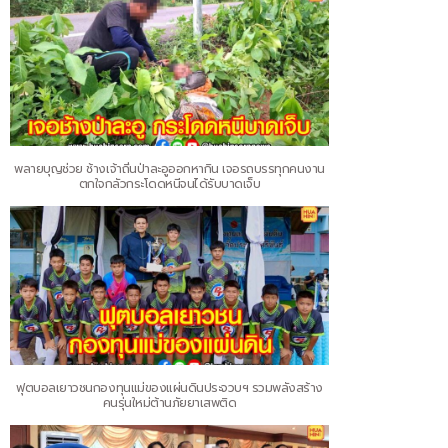
พลายบุญช่วย ช้างเจ้าถิ่นป่าละอูออกหากิน เจอรถบรรทุกคนงาน
ตกใจกลัวกระโดดหนีจนได้รับบาดเจ็บ
ฟุตบอลเยาวชนกองทุนแม่ของแผ่นดินประจวบฯ รวมพลังสร้าง
คนรุ่นใหม่ต้านภัยยาเสพติด