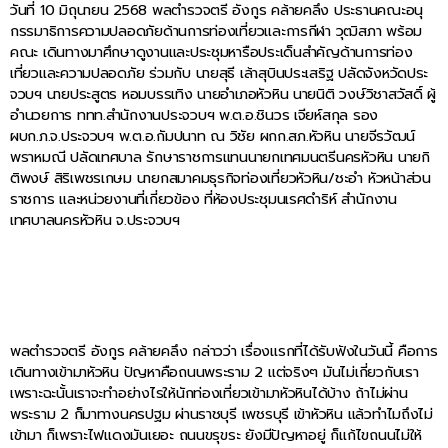
วันที่ 10 มิถุนายน 2568 พลตำรวจตรี อังกูร คล้ายคลึง ประธานคณะอนุ
กรรมาธิการความปลอดภัยด้านการท่องเที่ยวและการกีฬา วุฒิสภา พร้อม
คณะ เดินทางมาศึกษาดูงานและประชุมหารือประเด็นสำคัญด้านการท่อง
เที่ยวและความปลอดภัย ร่วมกับ นายสุธี เล้าสุบินประเสริฐ ปลัดจังหวัดประ
จวบฯ นายประสูตร หอมบรรเทิง นายอำเภอหัวหิน นายนิติ วงษ์วิชาสวัสดิ์ ผู้
อำนวยการ ททท.สำนักงานประจวบฯ พ.ต.อ.ชินวร เจียห์สกุล รอง
ผบก.ภ.จ.ประจวบฯ พ.ต.อ.กัมปนาท ณ วิชัย ผกก.สภ.หัวหิน นายจีรวัฒน์
พราหมณี ปลัดเทศบาล รักษาราชการแทนนายกเทศมนตรีนครหัวหิน นายกิ
ติพงษ์ สิริเพชรเกษม นายกสมาคมธุรกิจท่องเที่ยวหัวหิน/ชะอำ หัวหน้าส่วน
ราชการ และหน่วยงานที่เกี่ยวข้อง ที่ห้องประชุมนเรศดำริห์ สำนักงาน
เทศบาลนครหัวหิน จ.ประจวบฯ
พลตำรวจตรี อังกูร คล้ายคลึง กล่าวว่า เรื่องแรกที่ได้รับฟังในวันนี้ คือการ
เดินทางเข้ามาหัวหิน ปัญหาคือถนนพระราม 2 แต่จริงๆ มันไม่เกี่ยวกับเรา
เพราะฉะนั้นเราจะทำอย่างไรให้นักท่องเที่ยวเข้ามาหัวหินได้บ้าง ถ้าไม่ผ่าน
พระราม 2 ก็มาทางนครปฐม ผ่านราชบุรี เพชรบุรี เข้าหัวหิน แล้วทำไมถึงไม่
เข้ามา ก็เพราะไฟแดงมันเยอะ ถนนขรุขระ ยังมีปัญหาอยู่ ก็แก้ไขถนนไม่ให้