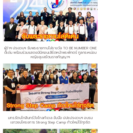
ผู้ว่าฯ ประจวบฯ รับพระราชทานโล่รางวัล TO BE NUMBER ONE
ดีเด่น พร้อมร่วมแสดงมินิคอนเสิร์ตหน้าพระพักตร์ ทูลกระหม่อม
หญิงอุบลรัตนราชกัญญาฯ
มทร.รัตนโกสินทร์วังไกลกังวล จับมือ ปปช.ประจวบฯ อบรม
เยาวชนโครงการ Strong Step Camp ก้าวใหม่ไร้ทุจริต