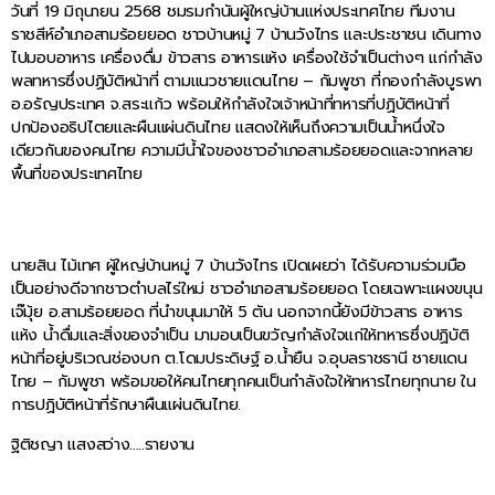
วันที่ 19 มิถุนายน 2568 ชมรมกำนันผู้ใหญ่บ้านแห่งประเทศไทย ทีมงาน
ราชสีห์อำเภอสามร้อยยอด ชาวบ้านหมู่ 7 บ้านวังไทร และประชาชน เดินทาง
ไปมอบอาหาร เครื่องดื่ม ข้าวสาร อาหารแห้ง เครื่องใช้จำเป็นต่างๆ แก่กำลัง
พลทหารซึ่งปฏิบัติหน้าที่ ตามแนวชายแดนไทย – กัมพูชา ที่กองกำลังบูรพา
อ.อรัญประเทศ จ.สระแก้ว พร้อมให้กำลังใจเจ้าหน้าที่ทหารที่ปฏิบัติหน้าที่
ปกป้องอธิปไตยและผืนแผ่นดินไทย แสดงให้เห็นถึงความเป็นน้ำหนึ่งใจ
เดียวกันของคนไทย ความมีน้ำใจของชาวอำเภอสามร้อยยอดและจากหลาย
พื้นที่ของประเทศไทย
นายสิน ไม้เทศ ผู้ใหญ่บ้านหมู่ 7 บ้านวังไทร เปิดเผยว่า ได้รับความร่วมมือ
เป็นอย่างดีจากชาวตำบลไร่ใหม่ ชาวอำเภอสามร้อยยอด โดยเฉพาะแผงขนุน
เจ๊มุ้ย อ.สามร้อยยอด ที่นำขนุนมาให้ 5 ตัน นอกจากนี้ยังมีข้าวสาร อาหาร
แห้ง น้ำดื่มและสิ่งของจำเป็น มามอบเป็นขวัญกำลังใจแก่ให้ทหารซึ่งปฏิบัติ
หน้าที่อยู่บริเวณช่องบก ต.โดมประดิษฐ์ อ.น้ำยืน จ.อุบลราชธานี ชายแดน
ไทย – กัมพูชา พร้อมขอให้คนไทยทุกคนเป็นกำลังใจให้ทหารไทยทุกนาย ใน
การปฏิบัติหน้าที่รักษาผืนแผ่นดินไทย.
ฐิติชญา แสงสว่าง…..รายงาน