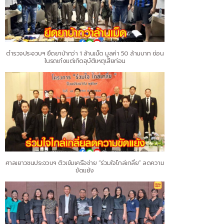
ตำรวจประจวบฯ ยึดยาบ้ากว่า 1 ล้านเม็ด มูลค่า 50 ล้านบาท ซ่อน
ในรถเก๋งแต่เกิดอุบัติเหตุเสียก่อน
ศาลเยาวชนประจวบฯ ติวเข้มเครือข่าย “ร่วมใจไกล่เกลี่ย” ลดความ
ขัดแย้ง