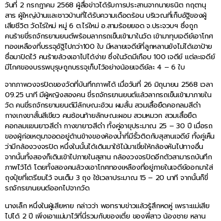
วันที่ 2 กรกฎาคม 2568 ผู้สื่อข่าวได้รับการประสานจากนายธนิต กฤตานุ
สาร ผู้ใหญ่บ้านและชาวบ้านที่ได้รับความเดือดร้อน บริเวณที่เก็บอัฐิของผู้
เสียชีวิต วัดไร่ใหม่ หมู่ 6 ต.ไร่ใหม่ อ.สามร้อยยอด จ.ประจวบฯ ซึ่งถูก
คนร้ายขี่รถจักรยานยนต์พร้อมลากรถเข็นเข้ามาในวัด เข้ามาทุบเจดีย์เอาโกศ
ทองเหลืองที่บรรจุอัฐิไปกว่า100 ใบ มีหลายเจดีย์ที่ลูกหลานยังไม่ได้เอาป้าย
ชื่อมาปิดไว้ คนร้ายล้วงเอาไปได้ง่าย ซึ่งในวัดมีเกือบ 100 เจดีย์ แต่ละเจดีย์
มีโกศของบรรพบุรุษถูกบรรจุเก็บไว้อย่างน้อยเจดีย์ละ 4 – 6 ใบ
จากภาพวงจรปิดของวัดที่บันทึกภาพได้ เมื่อวันที่ 26 มิถุนายน 2568 เวลา
09.25 นาที มีผู้หญิงสองคน ขี่รถจักรยานยนต์แล้วลากรถเข็นเข้ามาภายใน
วัด คนขี่รถจักรยานยนต์มีลักษณะอ้วน ผมสั้น สวมเสื้อยืดคอกลมสีดำ
กางเกงขาสั้นสีเขียว คนซ้อนท้ายลักษณะผอม สวมหมวก สวมเสื้อยืด
คอกลมแขนยาวสีดำ กางขายาวสีดำ ทั้งคู่อายุประมาณ 25 – 30 ปี เมื่อรถ
ของผู้ก่อเหตุมาจอดอยู่ด้านข้างของห้องน้ำที่มีรั้วติดกับสุสานเจดีย์ ทั้งคู่เห็น
ว่ามีกล้องวงจรปิด หนึ่งในนั้นได้เดินมาใช้ไม้มาเขี่ยให้กล้องหันไปทางอื่น
จากนั้นทั้งสองก็เดินเข้าไปภายในสุสาน กล้องวงจรปิดอีกตัวสามารถบันทึก
ภาพไว้ได้ โดยทั้งสองคนล้วงเอาโกศทองเหลืองที่อยู่ภายในเจดีย์ออกมาใส่
ถุงปุ๋ยที่เตรียมไว้ จนเต็ม 3 ถุง ใช้เวลาประมาณ 15 – 20 นาที จากนั้นก็ขี่
รถจักรยานยนต์ออกไปจากวัด
นางเล็ก หนึ่งในผู้เสียหาย กล่าวว่า พอทราบข่าวแล้วรู้สึกหดหู่ เพราะแม่เสีย
ไปได้ 2 ปี เพิ่งเอาแม่มาไว้ที่นี่รวมกับของเตี่ย ของพี่สาว น้องชาย หลาน