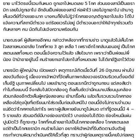
ชาย มาไว้ตรงนี้รวมกันหมด ถูกเอาไปหมดเลย 5 โกศ ส่วนของสามีเป็นเซรา
มิก เลยไม่ถูกเอาไป อีกอันเป็นพ่อของสามี ห่อผ้าไว้ เลยไม่ถูกเอาไป เข้ามาดู
เห็นเจดีย์ที่ว่างเยอะมาก บางคนก็ยังไม่รู้ว่าโกศของญาติถูกเอาไปแล้ว ได้ไป
แจ้งความที่สถานีตำรวจ แต่ร้อยเวรไม่อยู่ มีตำรวจบอกว่าให้เจ้าทุกข์รวมตัว
กันหลายๆ คน นัดกันไปแจ้งความพร้อมกัน
นายณรงค์ ผู้เสียหายอีกคน กล่าวว่าหลังจากที่ทราบข่าว มาดูแล้วไม่เห็นโกศ
ใจสลายหมดอาลัย โกศที่หาย 3 ลูก เหลือ 1 เพราะอีกโกศล้มนอนอยู่ เป็นโกศ
สเตนเลสทั้งหมด ตอนนี้แจ้งความไว้แล้ว เสียใจมาก เพราะว่าเป็นพ่อแม่พี่
น้อง ป้าน้าอาอยู่ในนี้ คนร้ายยกเอาไปยกไปทั้งหมดเลย ไม่ได้เทอัฐิเอาไว้ด้วย
นายธนิต ผู้ใหญ่บ้าน เปิดเผยว่า เหตุการณ์เกิดเมื่อวันที่ 26 มิถุนายน ผ่านไป
สองวันถึงจะรู้ เนื่องจากเจ้าหน้าที่วัดเห็นภาพกล้องวงจรปิดบริเวณตั้งเจดีย์
เก็บอัฐิ มุมภาพเปลี่ยนไป เลยเข้ามาดู ตอนแรกนึกว่าถูกนกชน แต่สงสัยว่า
ทำไมถึงแบบนี้ จึงกลับไปเปิดกล้องดู ถึงเห็นชัดว่ามีคนมาเปลี่ยนมุมกล้อง
ส่วนกล้องอีกตัวเห็นผู้หญิงสองคน เข้ามารื้อค้น แล้วเก็บรวบรวมโกศทอง
เหลืองใส่ถุงปุ๋ยที่เตรียมมาใส่รถเข็นก่อนขับหนีไป ตอนนี้ยังไม่ทราบจำนวน
แน่ชัดว่าโกศหายไปเท่าไร เพราะผู้เสียหายยังมาดูไม่หมด เท่าที่รู้ตอนนี้มี 4 –
5 รายแล้ว ส่วนเจดีย์มีบางช่องเขาปิดไว้ บางช่องไม่ได้ปิด ช่องไหนมีแผ่น
ปูนปิดไว้ ก็ถูกจะทุบ โกศที่คนร้ายเอาไปเป็นโกศทองเหลือง โกศสเตนเลส
แต่ถ้าเป็นโกศเซรามิก คนร้ายไม่เอา อยากให้เจ้าหน้าที่รีบติดตามจับตัวผู้
กระทำความผิดมาดำเนินคดีให้เร็วที่สุด ทราบว่าผู้ก่อนเหตุรายนี้เคยไปก่อเหตุ