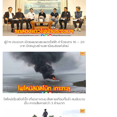
ผู้ว่าฯ ประจวบฯ เปิดแผนรถสองแถวไฟฟ้า ค่าโดยสาร 10 – 20
บาท ปักหมุดสร้างสถานีขนส่งแห่งใหม่
ไฟไหม้เรือสปีดโบ๊ท เที่ยวเกาะทะลุ เสียหายเกือบทั้งลำ คนขับบาด
เจ็บ คาดเสียหายกว่า 3 ล้านบาท