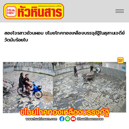
สองโจรสาวอ้วนผอม ขโมยโกศทองเหลืองบรรจุอัฐิในสุสานเจดีย์
วัดนับร้อยใบ