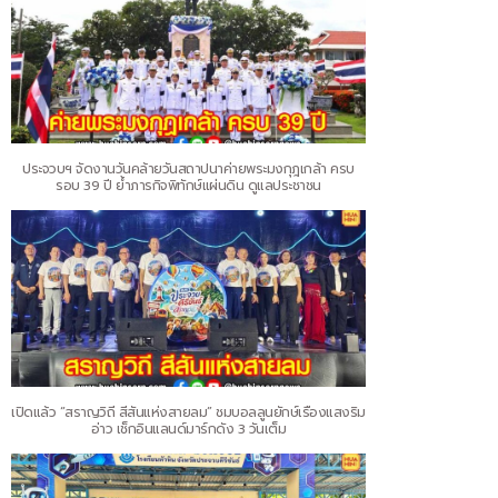
ประจวบฯ จัดงานวันคล้ายวันสถาปนาค่ายพระมงกุฎเกล้า ครบ
รอบ 39 ปี ย้ำภารกิจพิทักษ์แผ่นดิน ดูแลประชาชน
เปิดแล้ว “สราญวิถี สีสันแห่งสายลม” ชมบอลลูนยักษ์เรืองแสงริม
อ่าว เช็กอินแลนด์มาร์กดัง 3 วันเต็ม