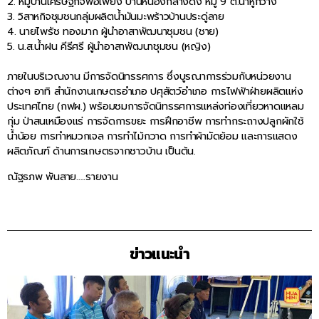
2. หมู่บ้านเศรษฐกิจพอเพียง บ้านหนองกลางดง หมู่ 9 ต.นาหูกวาง
3. วิสาหกิจชุมชนกลุ่มผลิตน้ำมันมะพร้าวบ้านประดู่ลาย
4. นายไพรัช ทองมาก ผู้นำอาสาพัฒนาชุมชน ​(ชาย)
5. น.ส.น้ำฝน คีรีศรี ผู้นำอาสาพัฒนาชุมชน ​(หญิง)
ภายในบริเวณงาน มีการจัดนิทรรศการ ซึ่งบูรณาการร่วมกับหน่วยงาน
ต่างๆ อาทิ สำนักงานเกษตรอำเภอ ปศุสัตว์อำเภอ การไฟฟ้าฝ่ายผลิตแห่ง
ประเทศไทย (กฟผ.) พร้อมชมการจัดนิทรรศการแหล่งท่องเที่ยวหาดแหลม
กุ่ม ป่าสนเหมืองแร่ การจัดการขยะ การฝึกอาชีพ การทำกระถางปลูกผักใช้
น้ำน้อย การทำหมวกเจล การทำไม้กวาด การทำผ้ามัดย้อม และการแสดง
ผลิตภัณฑ์ ด้านการเกษตรจากชาวบ้าน เป็นต้น.
ณัฐธภพ พันสาย…..รายงาน
ข่าวแนะนำ