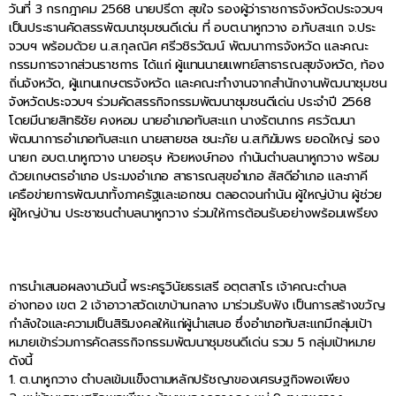
วันที่ 3 กรกฎาคม 2568 นายปรีดา สุขใจ รองผู้ว่าราชการจังหวัดประจวบฯ
เป็นประธานคัดสรรพัฒนาชุมชนดีเด่น ที่ อบต.นาหูกวาง อ.ทับสะแก จ.ประ
จวบฯ พร้อมด้วย น.ส.กุลณิศ ศรีวชิรวัฒน์ พัฒนาการจังหวัด และคณะ
กรรมการจากส่วนราชการ ได้แก่ ผู้แทนนายแพทย์สาธารณสุขจังหวัด, ท้อง
ถิ่นจังหวัด, ผู้แทนเกษตรจังหวัด และคณะทำงานจากสำนักงานพัฒนาชุมชน
จังหวัดประจวบฯ ร่วมคัดสรรกิจกรรมพัฒนาชุมชนดีเด่น ประจำปี 2568
โดยมีนายสิทธิชัย คงหอม นายอำเภอทับสะแก นางรัตนากร ศรวัฒนา
พัฒนาการอำเภอทับสะแก นายสายชล ชนะภัย น.ส.ทิฆัมพร ยอดใหญ่ รอง
นายก อบต.นาหูกวาง นายอรุษ ห้วยหงษ์ทอง กำนันตำบลนาหูกวาง พร้อม
ด้วยเกษตรอำเภอ ประมงอำเภอ สาธารณสุขอำเภอ สัสดีอำเภอ และภาคี
เครือข่ายการพัฒนาทั้งภาครัฐและเอกชน ตลอดจนกำนัน ผู้ใหญ่บ้าน ผู้ช่วย
ผู้ใหญ่บ้าน ประชาชนตำบลนาหูกวาง ร่วมให้การต้อนรับอย่างพร้อมเพรียง
การนำเสนอผลงานวันนี้ พระครูวินัยธรเสรี อตฺตสาโร เจ้าคณะตำบล
อ่างทอง เขต 2 เจ้าอาวาสวัดเขาบ้านกลาง มาร่วมรับฟัง เป็นการสร้างขวัญ
กำลังใจและความเป็นสิริมงคลให้แก่ผู้นำเสนอ ซึ่งอำเภอทับสะแกมีกลุ่มเป้า
หมายเข้าร่วมการคัดสรรกิจกรรมพัฒนาชุมชนดีเด่น รวม 5 กลุ่มเป้าหมาย
ดังนี้
1. ต.นาหูกวาง ตำบลเข้มแข็งตามหลักปรัชญาของเศรษฐกิจพอเพียง