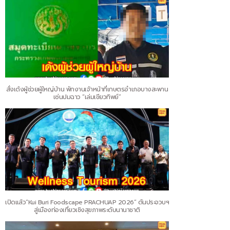
สั่งเด้งผู้ช่วยผู้ใหญ่บ้าน พักงานเจ้าหน้าที่เกษตรอำเภอบางสะพาน
เซ่นปมฉาว “เล่มเขียวทิพย์”
เปิดแล้ว“Kui Buri Foodscape PRACHUAP 2026” ดันประจวบฯ
สู่เมืองท่องเที่ยวเชิงสุขภาพระดับนานาชาติ