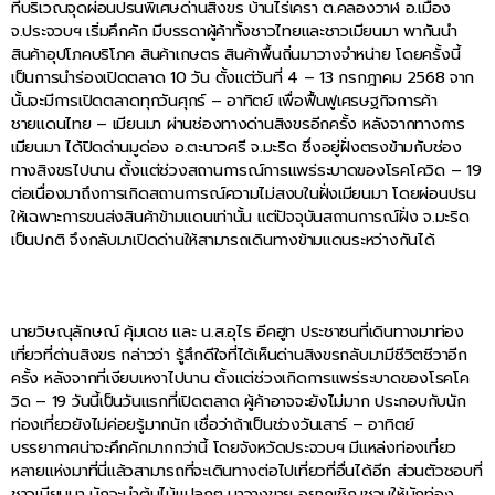
ที่บริเวณจุดผ่อนปรนพิเศษด่านสิงขร บ้านไร่เครา ต.คลองวาฬ อ.เมือง
จ.ประจวบฯ เริ่มคึกคัก มีบรรดาผู้ค้าทั้งชาวไทยและชาวเมียนมา พากันนำ
สินค้าอุปโภคบริโภค สินค้าเกษตร สินค้าพื้นถิ่นมาวางจำหน่าย โดยครั้งนี้
เป็นการนำร่องเปิดตลาด 10 วัน ตั้งแต่วันที่ 4 – 13 กรกฎาคม 2568 จาก
นั้นจะมีการเปิดตลาดทุกวันศุกร์ – อาทิตย์ เพื่อฟื้นฟูเศรษฐกิจการค้า
ชายแดนไทย – เมียนมา ผ่านช่องทางด่านสิงขรอีกครั้ง หลังจากทางการ
เมียนมา ได้ปิดด่านมูด่อง อ.ตะนาวศรี จ.มะริด ซึ่งอยู่ฝั่งตรงข้ามกับช่อง
ทางสิงขรไปนาน ตั้งแต่ช่วงสถานการณ์การแพร่ระบาดของโรคโควิด – 19
ต่อเนื่องมาถึงการเกิดสถานการณ์ความไม่สงบในฝั่งเมียนมา โดยผ่อนปรน
ให้เฉพาะการขนส่งสินค้าข้ามแดนเท่านั้น แต่ปัจจุบันสถานการณ์ฝั่ง จ.มะริด
เป็นปกติ จึงกลับมาเปิดด่านให้สามารถเดินทางข้ามแดนระหว่างกันได้
นายวิษณุลักษณ์ คุ้มเดช และ น.ส.อุไร อีคฮูท ประชาชนที่เดินทางมาท่อง
เที่ยวที่ด่านสิงขร กล่าวว่า รู้สึกดีใจที่ได้เห็นด่านสิงขรกลับมามีชีวิตชีวาอีก
ครั้ง หลังจากที่เงียบเหงาไปนาน ตั้งแต่ช่วงเกิดการแพร่ระบาดของโรคโค
วิด – 19 วันนี้เป็นวันแรกที่เปิดตลาด ผู้ค้าอาจจะยังไม่มาก ประกอบกับนัก
ท่องเที่ยวยังไม่ค่อยรู้มากนัก เชื่อว่าถ้าเป็นช่วงวันเสาร์ – อาทิตย์
บรรยากาศน่าจะคึกคักมากกว่านี้ โดยจังหวัดประจวบฯ มีแหล่งท่องเที่ยว
หลายแห่งมาที่นี่แล้วสามารถที่จะเดินทางต่อไปเที่ยวที่อื่นได้อีก ส่วนตัวชอบที่
ชาวเมียนมา มักจะนำต้นไม้แปลกๆ มาวางขาย อยากเชิญชวนให้นักท่อง