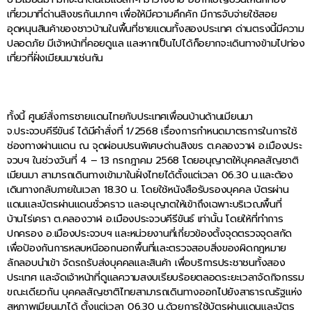
เที่ยวมาที่ด่านสิงขรกันมากๆ เพื่อให้มีความคึกคัก มีการจับจ่ายใช้สอย
อุดหนุนสินค้าของชาวบ้านในพื้นที่ชายแดนทั้งสองประเทศ ด่านตรงนี้มีความ
ปลอดภัย มีเจ้าหน้าที่คอยดูแล และหากเป็นไปได้ก็อยากจะเดินทางข้ามไปท่อง
เที่ยวที่ฝั่งเมียนมาเช่นกัน
ทั้งนี้ ศูนย์สั่งการชายแดนไทยกับประเทศเพื่อนบ้านด้านเมียนมา
จ.ประจวบคีรีขันธ์ ได้มีคำสั่งที่ 1/2568 เรื่องการกำหนดมาตรการในการใช้
ช่องทางผ่านแดน ณ จุดผ่อนปรนพิเศษด่านสิงขร ต.คลองวาฬ อ.เมืองประ
จวบฯ ในช่วงวันที่ 4 – 13 กรกฎาคม 2568 โดยอนุญาตให้บุคคลสัญชาติ
เมียนมา สามารถเดินทางเข้ามาในฝั่งไทยได้ตั้งแต่เวลา 06.30 น.และต้อง
เดินทางกลับภายในเวลา 18.30 น. โดยใช้หนังสือรับรองบุคคล บัตรผ่าน
แดนและบัตรผ่านแดนชั่วคราว และอนุญาตให้เข้าถึงเฉพาะบริเวณพื้นที่
บ้านไร่เครา ต.คลองวาฬ อ.เมืองประจวบคีรีขันธ์ เท่านั้น โดยให้ที่ทำการ
ปกครอง อ.เมืองประจวบฯ และหน่วยงานที่เกี่ยวข้องตั้งจุดตรวจจุดสกัด
เพื่อป้องกันการหลบหนีออกนอกพื้นที่และตรวจสอบสิ่งของผิดกฎหมาย
ลักลอบนำเข้า จัดรถรับส่งบุคคลและสินค้า เพื่อบริการประชาชนทั้งสอง
ประเทศ และจัดเจ้าหน้าที่ดูแลความสงบเรียบร้อยตลอดระยะเวลาจัดกิจกรรม
ขณะเดียวกัน บุคคลสัญชาติไทยสามารถเดินทางออกไปยังสาธารณรัฐแห่ง
สหภาพเมียนมาได้ ตั้งแต่เวลา 06.30 น.ด้วยการใช้บัตรผ่านแดนและบัตร