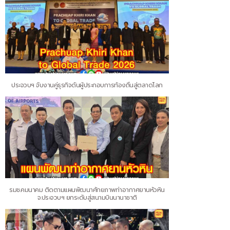
ประจวบฯ จับงานคู่ธุรกิจดันผู้ประกอบการท้องถิ่นสู่ตลาดโลก
รมช.คมนาคม ติดตามแผนพัฒนาศักยภาพท่าอากาศยานหัวหิน
จ.ประจวบฯ ยกระดับสู่สนามบินนานาชาติ