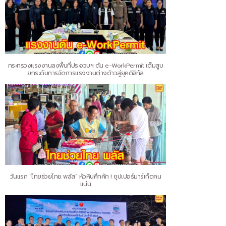
กระทรวงแรงงานลงพื้นที่ประจวบฯ ดัน e-WorkPermit เต็มสูบ
ยกระดับการจัดการแรงงานต่างด้าวสู่ยุคดิจิทัล
วันแรก “ไทยช่วยไทย พลัส” หัวหินคึกคัก ! ซุปเปอร์มาร์เก็ตคน
แน่น