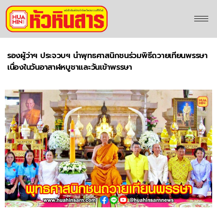
รองผู้ว่าฯ ประจวบฯ นำพุทธศาสนิกชนร่วมพิธีถวายเทียนพรรษา
เนื่องในวันอาสาฬหบูชาและวันเข้าพรรษา