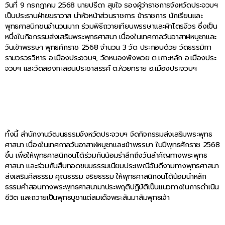
วันที่ 9 กรกฎาคม 2568 นายปรีดา สุขใจ รองผู้ว่าราชการจังหวัดประจวบฯ
เป็นประธานฝ่ายฆราวาส นำหัวหน้าส่วนราชการ ข้าราชการ นักเรียนและ
พุทธศาสนิกชนจำนวนมาก ร่วมพิธีถวายเทียนพรรษาและผ้าไตรจีวร ซึ่งเป็น
หนึ่งในกิจกรรมส่งเสริมพระพุทธศาสนา เนื่องในเทศกาลวันอาสาฬหบูชาและ
วันเข้าพรรษา พุทธศักราช 2568 จำนวน 3 วัด ประกอบด้วย วัดธรรมิกา
รามวรวรวิหาร อ.เมืองประจวบฯ, วัดหนองพังพวย ต.เกาะหลัก อ.เมืองประ
จวบฯ และวัดสองกะลอนประชาสรรค์ ต.ห้วยทราย อ.เมืองประจวบฯ
ทั้งนี้ สำนักงานวัฒนธรรมจังหวัดประจวบฯ จัดกิจกรรมส่งเสริมพระพุทธ
ศาสนา เนื่องในเทศกาลวันอาสาฬหบูชาและเข้าพรรษา ในปีพุทธศักราช 2568
ขึ้น เพื่อให้พุทธศาสนิกชนได้ร่วมกันน้อมรำลึกถึงวันสำคัญทางพระพุทธ
ศาสนา และร่วมกันสืบทอดขนบธรรมเนียมประเพณีอันดีงามทางพุทธศาสนา
ส่งเสริมศีลธรรม คุณธรรม จริยธรรม ให้พุทธศาสนิกชนได้น้อมนำหลัก
ธรรมคำสอนทางพระพุทธศาสนามาประพฤติปฏิบัติเป็นแนวทางในการดำเนิน
ชีวิต และถวายเป็นพุทธบูชาแด่สมเด็จพระสัมมาสัมพุทธเจ้า