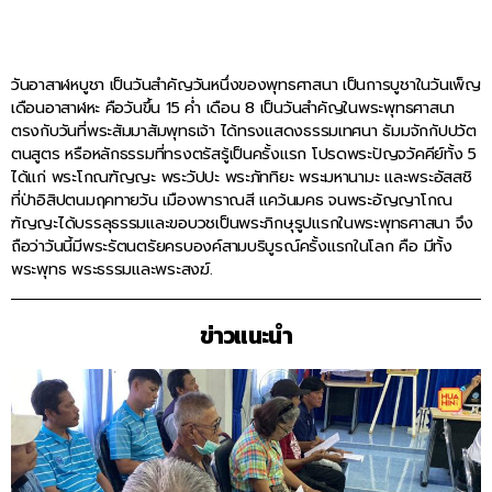
วันอาสาฬหบูชา เป็นวันสำคัญวันหนึ่งของพุทธศาสนา เป็นการบูชาในวันเพ็ญ
เดือนอาสาฬหะ คือวันขึ้น 15 ค่ำ เดือน 8 เป็นวันสำคัญในพระพุทธศาสนา
ตรงกับวันที่พระสัมมาสัมพุทธเจ้า ได้ทรงแสดงธรรมเทศนา ธัมมจักกัปปวัต
ตนสูตร หรือหลักธรรมที่ทรงตรัสรู้เป็นครั้งแรก โปรดพระปัญจวัคคีย์ทั้ง 5
ได้แก่ พระโกณฑัญญะ พระวัปปะ พระภัททิยะ พระมหานามะ และพระอัสสชิ
ที่ป่าอิสิปตนมฤคทายวัน เมืองพาราณสี แคว้นมคธ จนพระอัญญาโกณ
ฑัญญะได้บรรลุธรรมและขอบวชเป็นพระภิกษุรูปแรกในพระพุทธศาสนา จึง
ถือว่าวันนี้มีพระรัตนตรัยครบองค์สามบริบูรณ์ครั้งแรกในโลก คือ มีทั้ง
พระพุทธ พระธรรมและพระสงฆ์.
ข่าวแนะนำ