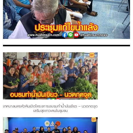
เทศบาลนครหัวหินเปิดโครงการอบรมทำน้ำมันเขียว – นวดกดจุด
เสริมสุขภาวะคนในชุมชน