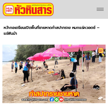
หว้ากอเตรียมเปิดพื้นที่ชายหาดทำสปาทราย หมกแร่ควอตซ์ –
แร่ฟันม้า