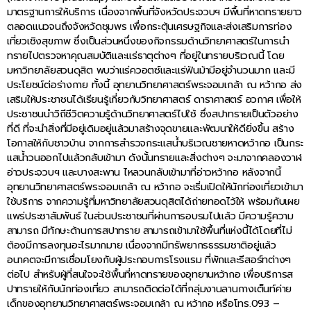
มาตรฐานการให้บริการ เนื่องจากพื้นที่จังหวัดประจวบฯ มีพื้นที่หาดทรายยาว
ตลอดแนวจนถึงจังหวัดชุมพร เพื่อกระตุ้นเศรษฐกิจและส่งเสริมการท่อง
เที่ยวเชิงสุขภาพ ซึ่งเป็นส่วนหนึ่งของกิจกรรมด้านวิทยาศาสตร์ในการนำ
ทรายไปตรวจหาคุณสมบัติและแร่ธาตุต่างๆ ที่อยู่ในทรายบริเวณนี้ โดย
มหาวิทยาลัยสวนดุสิต พบว่าแร่ควอตซ์และแร่ฟันม้ามีอยู่จำนวนมาก และมี
ประโยชน์ต่อร่างกาย ทั้งนี้ อุทยานวิทยาศาสตร์พระจอมเกล้า ณ หว้ากอ ส่ง
เสริมให้ประชาชนได้เรียนรู้เกี่ยวกับวิทยาศาสตร์ ดาราศาสตร์ อวกาศ เพื่อให้
ประชาชนนำวิถีชีวิตความรู้ด้านวิทยาศาสตร์ไปใช้ ซึ่งสปาทรายเป็นตัวอย่าง
ที่ดี ที่จะนำสิ่งที่มีอยู่เดิมอยู่แล้วมาสร้างจุดขายและพัฒนาให้ดียิ่งขึ้น สร้าง
โอกาสให้กับชาวบ้าน จากการสำรวจกระแสน้ำบริเวณชายหาดหว้ากอ เป็นกระ
แสน้ำวนออกไปแล้วกลับเข้ามา ดังนั้นทรายและสิ่งต่างๆ จะมาจากคลองวาฬ
อ่าวประจวบฯ และบางสะพาน ไหลวนกลับเข้ามาที่อ่าวหว้ากอ หลังจากนี้
อุทยานวิทยาศาสตร์พระจอมเกล้า ณ หว้ากอ จะเริ่มเปิดให้นักท่องเที่ยวเข้ามา
ใช้บริการ จากความรู้ที่มหาวิทยาลัยสวนดุสิตได้ถ่ายทอดไว้ให้ พร้อมกับเผย
แพร่ประชาสัมพันธ์ ในส่วนประชาชนที่ผ่านการอบรมไปแล้ว มีความรู้ความ
สามารถ มีทักษะด้านการสปาทราย สามารถเข้ามาใช้พื้นที่แห่งนี้ได้โดยที่ไม่
ต้องมีการลงทุนอะไรมากมาย เนื่องจากมีทรัพยากรธรรมชาติอยู่แล้ว
อนาคตจะมีการเชื่อมโยงกับผู้ประกอบการโรงแรม ที่พักและรีสอร์ทต่างๆ
ต่อไป สำหรับผู้ที่สนใจจะใช้พื้นที่หาดทรายของอุทยานหว้ากอ เพื่อบริการส
ปาทรายให้กับนักท่องเที่ยว สามารถติดต่อได้ที่กลุ่มงานลานกางเต็นท์ค่าย
เด็กของอุทยานวิทยาศาสตร์พระจอมเกล้า ณ หว้ากอ หรือโทร.093 –