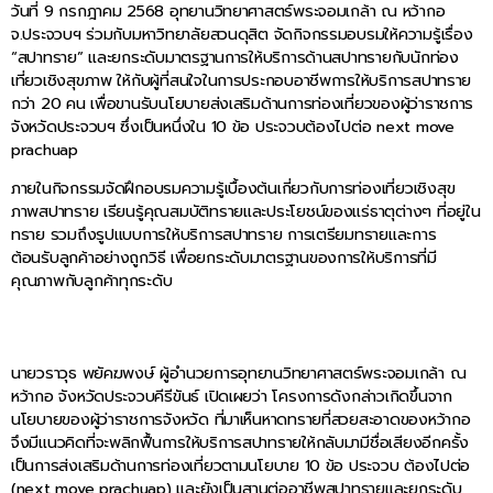
วันที่ 9 กรกฎาคม 2568 อุทยานวิทยาศาสตร์พระจอมเกล้า ณ หว้ากอ
จ.ประจวบฯ ร่วมกับมหาวิทยาลัยสวนดุสิต จัดกิจกรรมอบรมให้ความรู้เรื่อง
“สปาทราย” และยกระดับมาตรฐานการให้บริการด้านสปาทรายกับนักท่อง
เที่ยวเชิงสุขภาพ ให้กับผู้ที่สนใจในการประกอบอาชีพการให้บริการสปาทราย
กว่า 20 คน เพื่อขานรับนโยบายส่งเสริมด้านการท่องเที่ยวของผู้ว่าราชการ
จังหวัดประจวบฯ ซึ่งเป็นหนึ่งใน 10 ข้อ ประจวบต้องไปต่อ next move
prachuap
ภายในกิจกรรมจัดฝึกอบรมความรู้เบื้องต้นเกี่ยวกับการท่องเที่ยวเชิงสุข
ภาพสปาทราย เรียนรู้คุณสมบัติทรายและประโยชน์ของแร่ธาตุต่างๆ ที่อยู่ใน
ทราย รวมถึงรูปแบบการให้บริการสปาทราย การเตรียมทรายและการ
ต้อนรับลูกค้าอย่างถูกวิธี เพื่อยกระดับมาตรฐานของการให้บริการที่มี
คุณภาพกับลูกค้าทุกระดับ
นายวราวุธ พยัคฆพงษ์ ผู้อำนวยการอุทยานวิทยาศาสตร์พระจอมเกล้า ณ
หว้ากอ จังหวัดประจวบคีรีขันธ์ เปิดเผยว่า โครงการดังกล่าวเกิดขึ้นจาก
นโยบายของผู้ว่าราชการจังหวัด ที่มาเห็นหาดทรายที่สวยสะอาดของหว้ากอ
จึงมีแนวคิดที่จะพลิกฟื้นการให้บริการสปาทรายให้กลับมามีชื่อเสียงอีกครั้ง
เป็นการส่งเสริมด้านการท่องเที่ยวตามนโยบาย 10 ข้อ ประจวบ ต้องไปต่อ
(next move prachuap) และยังเป็นสานต่ออาชีพสปาทรายและยกระดับ