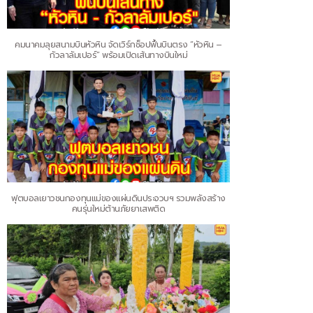
คมนาคมลุยสนามบินหัวหิน จัดเวิร์กช็อปฟื้นบินตรง “หัวหิน –
กัวลาลัมเปอร์” พร้อมเปิดเส้นทางบินใหม่
ฟุตบอลเยาวชนกองทุนแม่ของแผ่นดินประจวบฯ รวมพลังสร้าง
คนรุ่นใหม่ต้านภัยยาเสพติด