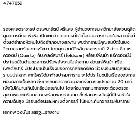
4747859
รองศาสตราจารย์ ดร.พนารัตน์ ศรีแสง ผู้อำนวยการมหาวิทยาลัยสวนดุสิต
ศูนย์การศึกษาหัวหิน เปิดเผยว่า จากการที่ได้เก็บตัวอย่างทรายในหลายพื้นที่
ตั้งแต่อำเภอหัวหินไปถึงอำเภอบางสะพาน พบว่าทรายมีคุณสมบัติในเชิง
วิทยาศาสตร์และการรักษา โดยคุณสมบัติหลักของทรายมี 2 ส่วน คือ แร่
ควอตซ์ (Quartz) กับเฟลด์สปาร์ (feldspar) หรือแร่ฟันม้า แร่ควอตซ์มี
ประโยชน์ในด้านของการปรับพลังงานในร่างกาย ส่วนแร่ฟันม้า หรือ
เฟลด์สปาร์ มีประโยชน์ในเรื่องของการคลายเครียด ช่วยปรับสมดุลของ
ระบบประสาท หากใครได้มาทำสปาหมกทราย จะได้ประโยชน์ในเรื่องของการ
ผ่อนคลายเป็นหลัก ซึ่งการหมกทรายในแต่ละครั้งควรจะประมาณ 20 นาที
เพื่อไม่ให้นานเกินไปหรือน้อยเกินไป โดยก่อนการหมกทรายจะต้องตรวจ
สุขภาพและเตรียมความพร้อมของร่างกาย ซึ่งข้อควรระวังผู้ที่มีโรคหัวใจ
ความดันสูง มีรอบเดือนและหญิงตั้งครรภ์ ไม่เหมาะกับกิจกรรมห่มทราย.
เอกภพ วงษ์ประเสริฐ…..รายงาน