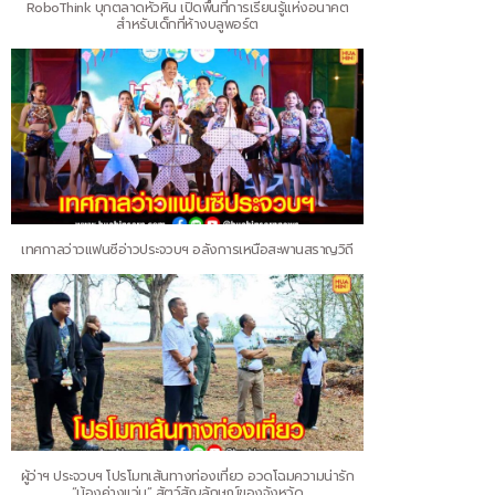
RoboThink บุกตลาดหัวหิน เปิดพื้นที่การเรียนรู้แห่งอนาคต
สำหรับเด็กที่ห้างบลูพอร์ต
เทศกาลว่าวแฟนซีอ่าวประจวบฯ อลังการเหนือสะพานสราญวิถี
ผู้ว่าฯ ประจวบฯ โปรโมทเส้นทางท่องเที่ยว อวดโฉมความน่ารัก
“น้องค่างแว่น” สัตว์สัญลักษณ์ของจังหวัด