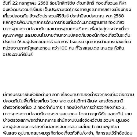
วันที่ 22 กรกฎาคม 2568 ร้อยโทสิทธิชัย ตัณฑสิทธิ์ ท่องเที่ยวและกีฬา
จังหวัดประจวบคีรีขันธ์ เป็นประธานเปิดโครงการบูรณาการสร้างเมืองท่อง
เที่ยวปลอดภัย จังหวัดประจวบคีรีขันธ์ ประจำปีงบประมาณ พ.ศ.2568
หลักสูตรพัฒนาบุคลากรด้านการท่องเที่ยวด้านมาตรฐานการท่องเที่ยว
มาตรฐานความปลอดภัย และมาตรฐานการบริการ เพื่อมุ่งสู่การท่องเที่ยว
คุณภาพสูง และมอบนโยบายด้านความปลอดภัยของนักท่องเที่ยวในระดับ
ประเทศ ให้กับผู้ประกอบการร้านอาหาร โรงแรม บุคลากรด้านการท่องเที่ยว
หน่วยงานภาครัฐและเอกชน กว่า 100 คน ที่โรงแรมเดอะเกษตร หัวหิน
จ.ประจวบคีรีขันธ์
มีการบรรยายในหัวข้อต่างๆ อาทิ เรื่องบทบาทของตำรวจท่องเที่ยวต่อความ
ปลอดภัยในพื้นที่ท่องเที่ยว โดย พ.ต.ต.ชโนวิทก์ สีเนหะ สารวัตรสถานี
ตำรวจท่องเที่ยว 2 กองกำกับการ 1 กองบังคับการตำรวจท่องเที่ยว 3,
มาตรการความปลอดภัยของระบบคมนาคม โดยนายฤทธิชัย แสงทวีป นาย
ช่างตรวจสภาพรถชำนาญการ สำนักงานขนส่งจังหวัดประจวบฯ, มุมมอง
จากผู้ประกอบการท้องถิ่นต่อการจัดการความเสี่ยง โดยนางพุทธิยา
พันแสง อุปนายกสมาคมธุรกิจท่องเที่ยวหัวหิน/ชะอำ, กิจกรรมเวิร์กช็อปอบ