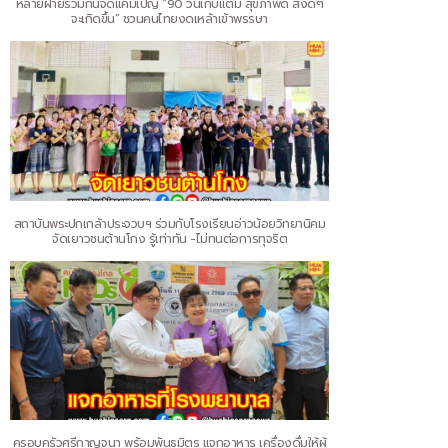
หลายฝ่ายร่วมกันจัดแคมเปญ “90 วันเก็บแต้ม สุขภาพดี สิ่งดีๆ
จะเกิดขึ้น” ชวนคนไทยงดเหล้าเข้าพรรษา
สถาบันพระปกเกล้าประจวบฯ ร่วมกับโรงเรียนอ่าวน้อยวิทยานิคม
จัดเยาวชนต้านโกง รู้เท่าทัน -ไม่ทนต่อการทุจริต
ครอบครัวศรีกาญจนา พร้อมพันธมิตร แจกอาหาร เครื่องดื่มให้ผู้