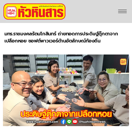
มทร.ราชมงคลรัตนโกสินทร์ ถ่ายทอดการประดิษฐ์ตุ๊กตาจาก
เปลือกหอย ซอฟต์พาวเวอร์ด้านอัตลักษณ์ท้องถิ่น