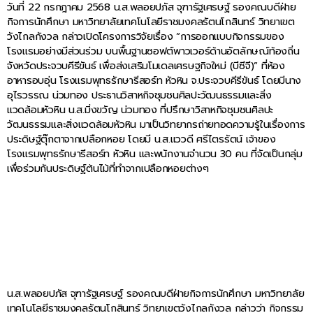
วันที่ 22 กรกฎาคม 2568 น.ส.พลอยปภัส จุฑารัฐเศรษฐ์ รองคณบดีฝ่าย
กิจการนักศึกษา มหาวิทยาลัยเทคโนโลยีราชมงคลรัตนโกสินทร์ วิทยาเขต
วังไกลกังวล กล่าวเปิดโครงการวิจัยเรื่อง “การออกแบบกิจกรรมของ
โรงแรมอย่างมีส่วนร่วม บนพื้นฐานซอฟต์พาวเวอร์ด้านอัตลักษณ์ท้องถิ่น
จังหวัดประจวบคีรีขันธ์ เพื่อส่งเสริมโมเดลเศรษฐกิจใหม่ (บีซีจี)” ที่ห้อง
อาหารอบอุ่น โรงแรมพุทธรักษารีสอร์ท หัวหิน จ.ประจวบคีรีขันธ์ โดยมีนาง
อุไรวรรณ น่วมทอง ประธานวิสาหกิจชุมชนศิลปะวัฒนธรรมและสิ่ง
แวดล้อมหัวหิน น.ส.มิ่งขวัญ น่วมทอง ที่ปรึกษาวิสาหกิจชุมชนศิลปะ
วัฒนธรรมและสิ่งแวดล้อมหัวหิน มาเป็นวิทยากรถ่ายทอดความรู้ในเรื่องการ
ประดิษฐ์ตุ๊กตาจากเปลือกหอย โดยมี น.ส.แววดี ศรีไตรรัตน์ เจ้าของ
โรงแรมพุทธรักษารีสอร์ท หัวหิน และพนักงานจำนวน 30 คน ที่จัดเป็นกลุ่ม
เพื่อร่วมกันประดิษฐ์ต้นไม้ที่ทำจากเปลือกหอยต่างๆ
น.ส.พลอยปภัส จุฑารัฐเศรษฐ์ รองคณบดีฝ่ายกิจการนักศึกษา มหาวิทยาลัย
เทคโนโลยีราชมงคลรัตนโกสินทร์ วิทยาเขตวังไกลกังวล กล่าวว่า กิจกรรม