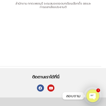
สำนักงาน กกต.เพชรบุรี ระดมสมองถอดบทเรียนเลือกตั้ง สส.และ
การออกเสียงประชามติ
ติดตามเราได้ที่นี่
1
สอบถาม
O