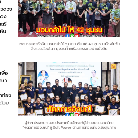
์
ะกวดวง
ดวง
นตรี
หิน
เทศบาลนครหัวหิน มอบกล้าไม้ 5,000 ต้น แก่ 42 ชุมชน เนื่องในวัน
สิ่งแวดล้อมโลก มุ่งลดก๊าซเรือนกระจกอย่างยั่งยืน
พื่อ
ึกษา
มาท่อง
นด้วย
ผู้ว่าฯ ประจวบฯ มอบประกาศนียบัตรแก่ผู้ผ่านอบรมนวดไทย
“หัตถการอิงมณี” ชู Soft Power ด้านการท่องเที่ยวเชิงสุขภาพ