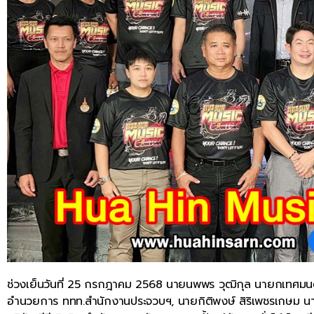
ช่วงเย็นวันที่ 25 กรกฎาคม 2568 นายนพพร วุฒิกุล นายกเทศมนตรี
อำนวยการ ททท.สำนักงานประจวบฯ, นายกิติพงษ์ สิริเพชรเกษม นายก