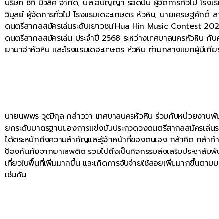
บริษัท ซีที มิวสิค จํากัด, น.ส.อนัญญา รอดปั้น ผู้จัดการทั่วไป โ
วิบูลย์ ผู้จัดการทั่วไป โรงแรมเดอะเกษตร หัวหิน, นายเศรษฐศักดิ์ 
ดนตรีสากลสมัครเล่นระดับเยาวชน‘Hua Hin Music Contest 2025
ดนตรีสากลสมัครเล่น ประจำปี 2568 ระหว่างเทศบาลนครหัวหิน กับศูนย์
ยามาฮ่าหัวหิน และโรงแรมเดอะเกษตร หัวหิน ท่ามกลางแขกผู้มีเกียรต
นายนพพร วุฒิกุล กล่าวว่า เทศบาลนครหัวหิน ร่วมกับหน่วยงานพันธ
ยกระดับมาตรฐานของการแข่งขันประกวดวงดนตรีสากลสมัครเล่นระดับท้
ได้ตระหนักถึงความสำคัญและรู้จักหน้าที่ของตนเอง กล้าคิด กล้าทำ
ป้องกันภัยจากยาเสพติด รวมไปถึงเป็นกิจกรรมส่งเสริมประชาสัมพันธ
เที่ยวในพื้นที่เพิ่มมากขึ้น และเกิดการจับจ่ายใช้สอยเพิ่มมากขึ้นต
เช่นกัน