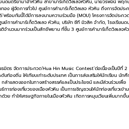
รงเรียนดนตรียามาฮ่าหัวหิน สาขามาร์เก็ตวิลเลจหัวหิน, นายวรพจน์ พฤกษ
ลาทอง ผู้จัดการทั่วไป ศูนย์การค้ามาร์เก็ตวิลเลจ หัวหิน ถึงการจัดปร
’พร้อมกันนี้ได้มีการลงนามความร่วมมือ (MOU) โครงการจัดประกว
การค้ามาร์เก็ตวิลเลจ หัวหิน, บริษัท ซีที มิวสิค จำกัด, โรงเรียนด
ิจำนวนมากร่วมเป็นสักขีพยาน ที่ชั้น 3 ศูนย์การค้ามาร์เก็ตวิลเลจหัว
มิตร จัดการประกวด‘Hua Hin Music Contest’ต่อเนื่องเป็นปีที่ 2 เ
องถิ่น ให้เทียบเท่าระดับประเทศ เป็นการส่งเสริมให้นักเรียน นักศ
 กล้าแสดงออกในทางสร้างสรรค์และเป็นประโยชน์ และมีส่วนร่วมเพื่อ
์การท่องเที่ยวของเมืองหัวหิน เป็นการเชิญชวนให้นักท่องเที่ยวเข้า
ามมาด้วย ทำให้เศรษฐกิจภายในเมืองหัวหิน เกิดการหมุนเวียนเพิ่มมากขึ้