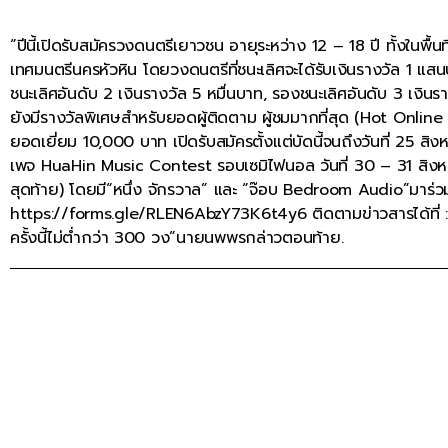
“ปีนี้เปิดรับสมัครวงดนตรีเยาวชน อายุระหว่าง 12 – 18 ปี ทั้งในพ
เทศมนตรีนครหัวหิน โดยวงดนตรีที่ชนะเลิศจะได้รับเงินรางวัล 1 แสน
ชนะเลิศอันดับ 2 เงินรางวัล 5 หมื่นบาท, รองชนะเลิศอันดับ 3 เงินร
ยังมีรางวัลพิเศษสำหรับยอดผู้ติดตาม ผู้ชมมากที่สุด (Hot Onli
ยอดเยี่ยม 10,000 บาท เปิดรับสมัครตั้งแต่บัดนี้จนถึงวันที่ 25 สิ
เพจ HuaHin Music Contest รอบเซมิไฟนอล วันที่ 30 – 31 สิงหาค
สุดท้าย) โดยมี“หนึ่ง จักรวาล” และ “จ๊อบ Bedroom Audio”มาร่วมเ
https://forms.gle/RLEN6AbzY73K6t4y6 ติดตามข่าวสารได้ที่ : 
ครั้งนี้ไม่ต่ำกว่า 300 วง”นายนพพรกล่าวตอนท้าย.