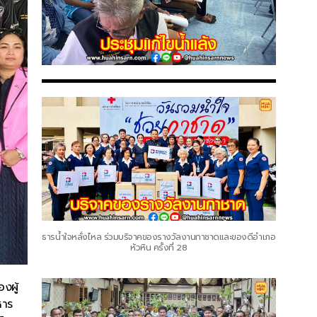
ธารน้ำใจหลั่งไหล ร่วมบริจาคของรางวัลงานกาชาดและของดีอำเภอ
หัวหิน ครั้งที่ 28
งผู้
หาร