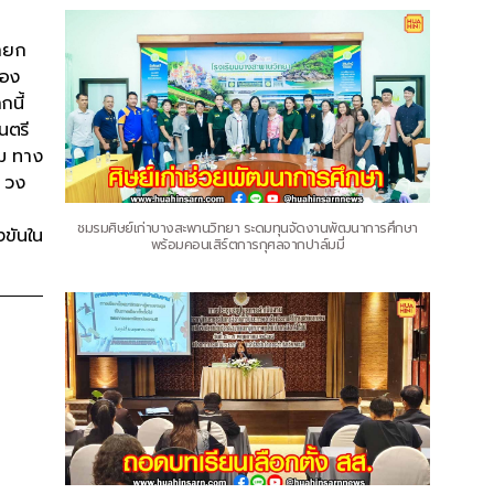
นายก
รอง
กนี้
นตรี
คม ทาง
0 วง
ชมรมศิษย์เก่าบางสะพานวิทยา ระดมทุนจัดงานพัฒนาการศึกษา
งขันใน
พร้อมคอนเสิร์ตการกุศลจากปาล์มมี่