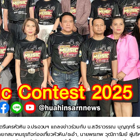
นครหัวหิน จ.ประจวบฯ แถลงข่าวร่วมกับ น.ส.จิราวรรณ บุญฤทธิ์ รอ
สมาคมธุรกิจท่องเที่ยวหัวหิน/ชะอำ, นายพรเทพ วุฒิภารัมย์ ผู้บริ