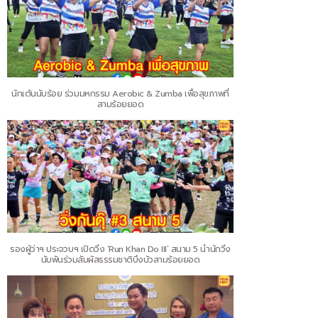
นักเต้นนับร้อย ร่วมมหกรรม Aerobic & Zumba เพื่อสุขภาพที่
สามร้อยยอด
รองผู้ว่าฯ ประจวบฯ เปิดวิ่ง ‘Run Khan Do III’ สนาม 5 นำนักวิ่ง
นับพันร่วมสัมผัสธรรมชาติบึงบัวสามร้อยยอด