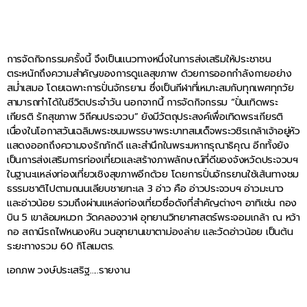
การจัดกิจกรรมครั้งนี้ จึงเป็นแนวทางหนึ่งในการส่งเสริมให้ประชาชน
ตระหนักถึงความสำคัญของการดูแลสุขภาพ ด้วยการออกกำลังกายอย่าง
สม่ำเสมอ โดยเฉพาะการปั่นจักรยาน ซึ่งเป็นกีฬาที่เหมาะสมกับทุกเพศทุกวัย
สามารถทำได้ในชีวิตประจำวัน นอกจากนี้ การจัดกิจกรรม “ปั่นเทิดพระ
เกียรติ รักสุขภาพ วิถีคนประจวบ” ยังมีวัตถุประสงค์เพื่อเทิดพระเกียรติ
เนื่องในโอกาสวันเฉลิมพระชนมพรรษาพระบาทสมเด็จพระวชิรเกล้าเจ้าอยู่หัว
แสดงออกถึงความจงรักภักดี และสำนึกในพระมหากรุณาธิคุณ อีกทั้งยัง
เป็นการส่งเสริมการท่องเที่ยวและสร้างภาพลักษณ์ที่ดีของจังหวัดประจวบฯ
ในฐานะแหล่งท่องเที่ยวเชิงสุขภาพอีกด้วย โดยการปั่นจักรยานใช้เส้นทางชม
ธรรมชาติไปตามถนนเลียบชายทะเล 3 อ่าว คือ อ่าวประจวบฯ อ่าวมะนาว
และอ่าวน้อย รวมถึงผ่านแหล่งท่องเที่ยวชื่อดังที่สำคัญต่างๆ อาทิเช่น กอง
บิน 5 เขาล้อมหมวก วัดคลองวาฬ อุทยานวิทยาศาสตร์พระจอมเกล้า ณ หว้า
กอ สถานีรถไฟหนองหิน วนอุทยานเขาตาม่องล่าย และวัดอ่าวน้อย เป็นต้น
ระยะทางรวม 60 กิโลเมตร.
เอกภพ วงษ์ประเสริฐ…..รายงาน