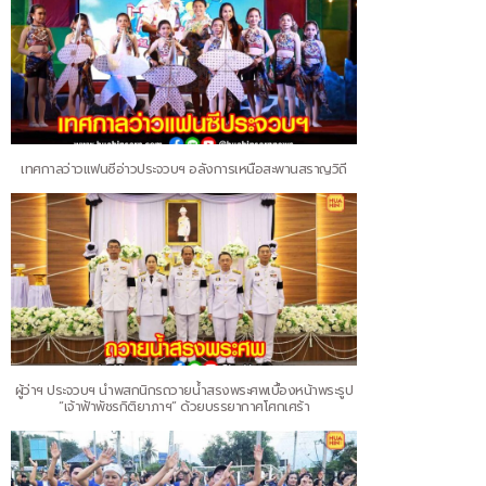
เทศกาลว่าวแฟนซีอ่าวประจวบฯ อลังการเหนือสะพานสราญวิถี
ผู้ว่าฯ ประจวบฯ นำพสกนิกรถวายน้ำสรงพระศพเบื้องหน้าพระรูป
“เจ้าฟ้าพัชรกิติยาภาฯ” ด้วยบรรยากาศโศกเศร้า