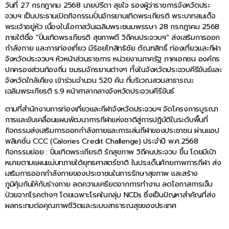
วันที่ 27 กรกฎาคม 2568 นายปรีดา สุขใจ รองผู้ว่าราชการจังหวัดประ
จวบฯ เป็นประธานเปิดกิจกรรมปั่นจักรยานเทิดพระเกียรติ พระบาทสมเด็จ
พระเจ้าอยู่หัว เนื่องในโอกาสวันเฉลิมพระชนมพรรษา 28 กรกฎาคม 2568
ภายใต้ชื่อ “ปั่นเทิดพระเกียรติ สุขภาพดี วิถีคนประจวบฯ” ส่งเสริมการออก
กำลังกาย และการท่องเที่ยว มีร้อยโทสิทธิชัย ตัณฑสิทธิ์ ท่องเที่ยวและกีฬา
จังหวัดประจวบฯ หัวหน้าส่วนราชการ หน่วยงานภาครัฐ ภาคเอกชน องค์กร
ปกครองส่วนท้องถิ่น ชมรมจักรยานต่างๆ ทั้งในจังหวัดประจวบคีรีขันธ์และ
จังหวัดใกล้เคียง เข้าร่วมจำนวน 520 คัน ที่บริเวณสวนสาธารณะ
เฉลิมพระเกียรติ ร.9 หน้าศาลากลางจังหวัดประจวบคีรีขันธ์
ตามที่สำนักงานการท่องเที่ยวและกีฬาจังหวัดประจวบฯ จัดโครงการบูรณา
การและขับเคลื่อนแผนพัฒนาการกีฬาแห่งชาติสู่การปฏิบัติในระดับพื้นที่
กิจกรรมส่งเสริมการออกกำลังกายและการเล่นกีฬาของประชาชน ผ่านแอป
พลิเคชั่น CCC (Calories Credit Challenge) ประจำปี พ.ศ.2568
กิจกรรมย่อย : ปั่นเทิดพระเกียรติ รักสุขภาพ วิถีคนประจวบ ขึ้น โดยมีเป้า
หมายตามแผนแม่บทภายใต้ยุทธศาสตร์ชาติ ในประเด็นศักยภาพการกีฬา ส่ง
เสริมการออกกำลังกายของประชาชนในการรักษาสุขภาพ และสร้าง
ภูมิคุ้มกันให้กับร่างกาย ลดความเครียดจากการทำงาน ลดโอกาสการเจ็บ
ป่วยจากโรคต่างๆ โดยเฉพาะโรคในกลุ่ม NCDs ซึ่งเป็นปัญหาสำคัญที่ส่ง
ผลกระทบต่อคุณภาพชีวิตและระบบสาธารณสุขของประเทศ