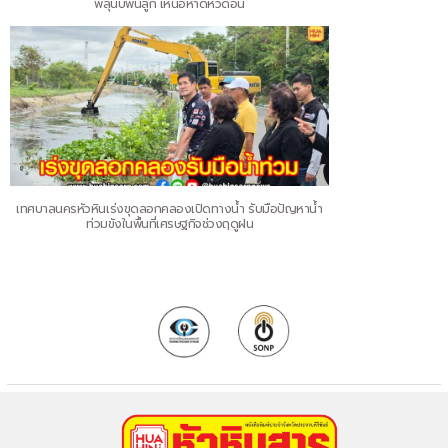
พลุนับพันลูก เหนือหาดหัวดอน
เทศบาลนครหัวหินเร่งขุดลอกคลองเปิดทางน้ำ รับมือปัญหาน้ำ
ท่วมขังในพื้นที่เศรษฐกิจช่วงฤดูฝน