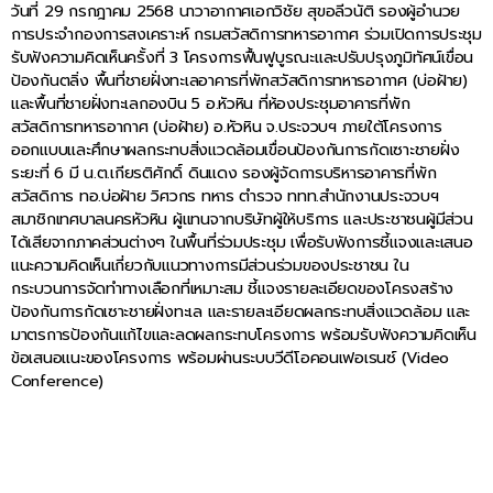
วันที่ 29 กรกฎาคม 2568 นาวาอากาศเอกวิชัย สุขอลีวนัติ รองผู้อำนวย
การประจำกองการสงเคราะห์ กรมสวัสดิการทหารอากาศ ร่วมเปิดการประชุม
รับฟังความคิดเห็นครั้งที่ 3 โครงการฟื้นฟูบูรณะและปรับปรุงภูมิทัศน์เขื่อน
ป้องกันตลิ่ง พื้นที่ชายฝั่งทะเลอาคารที่พักสวัสดิการทหารอากาศ (บ่อฝ้าย)
และพื้นที่ชายฝั่งทะเลกองบิน 5 อ.หัวหิน ที่ห้องประชุมอาคารที่พัก
สวัสดิการทหารอากาศ (บ่อฝ้าย) อ.หัวหิน จ.ประจวบฯ ภายใต้โครงการ
ออกแบบและศึกษาผลกระทบสิ่งแวดล้อมเขื่อนป้องกันการกัดเซาะชายฝั่ง
ระยะที่ 6 มี น.ต.เกียรติศักดิ์ ดินแดง รองผู้จัดการบริหารอาคารที่พัก
สวัสดิการ ทอ.บ่อฝ้าย วิศวกร ทหาร ตำรวจ ททท.สำนักงานประจวบฯ
สมาชิกเทศบาลนครหัวหิน ผู้แทนจากบริษัทผู้ให้บริการ และประชาชนผู้มีส่วน
ได้เสียจากภาคส่วนต่างๆ ในพื้นที่ร่วมประชุม เพื่อรับฟังการชี้แจงและเสนอ
แนะความคิดเห็นเกี่ยวกับแนวทางการมีส่วนร่วมของประชาชน ใน
กระบวนการจัดทำทางเลือกที่เหมาะสม ชี้แจงรายละเอียดของโครงสร้าง
ป้องกันการกัดเซาะชายฝั่งทะเล และรายละเอียดผลกระทบสิ่งแวดล้อม และ
มาตรการป้องกันแก้ไขและลดผลกระทบโครงการ พร้อมรับฟังความคิดเห็น
ข้อเสนอแนะของโครงการ พร้อมผ่านระบบวีดีโอคอนเฟอเรนซ์ (Video
Conference)