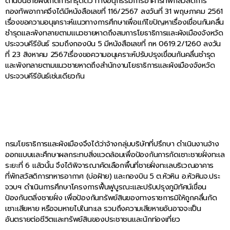
ด้านบนชายฝั่งเกิดการทรุดตัว ทางอนุกรรมการอาคารที่พักสวัสดิการ
กองทัพอากาศจึงได้มีหนังสือเลขที่ 116/2567 ลงวันที่ 31 พฤษภาคม 2561
เรื่องขอความอนุเคราะห์แนวทางการศึกษาเพื่อแก้ไขปัญหาเรื่องเขื่อนกันคลื่น
ชำรุดและพังทลายตามแนวชายหาดถึงสมการโยธาธิการและผังเมืองจังหวัด
ประจวบคีรีขันธ์ รวมถึงกองบิน 5 มีหนังสือเลขที่ กห 0619.2/1260 ลงวัน
ที่ 23 สิงหาคม 2567เรื่องขอความอนุเคราะห์ปรับปรุงเขื่อนกันคลื่นชำรุด
และพังทลายตามแนวชายหาดถึงสำนักงานโยธาธิการและผังเมืองจังหวัด
ประจวบคีรีขันธ์เช่นเดียวกัน
กรมโยธาธิการและผังเมืองจึงได้ว่าจ้างกลุ่มบริษัทที่ปรึกษา ดำเนินงานจ้าง
ออกแบบและศึกษาผลกระทบสิ่งแวดล้อมเพื่อป้องกันการกัดเซาะชายฝั่งทะเล
ระยะที่ 6 แล้วนั้น จึงได้พิจารณาคัดเลือกพื้นที่ชายฝั่งทะเลบริเวณอาคาร
ที่พักสวัสดิการทหารอากาศ (บ่อฝ้าย) และกองบิน 5 ต.หัวหิน อ.หัวหินจ.ประ
จวบฯ ดำเนินการศึกษาโครงการฟื้นฟูบูรณะและปรับปรุงภูมิทัศน์เขื่อน
ป้องกันตลิ่งชายฝั่ง เพื่อป้องกันทรัพย์สินของทางราชการมิให้ถูกคลื่นกัด
เซาะเสียหาย หรือจมหายไปในทะเล รวมถึงความเสียหายอันอาจจะเป็น
อันตรายต่อชีวิตและทรัพย์สินของประชาชนและนักท่องเที่ยว