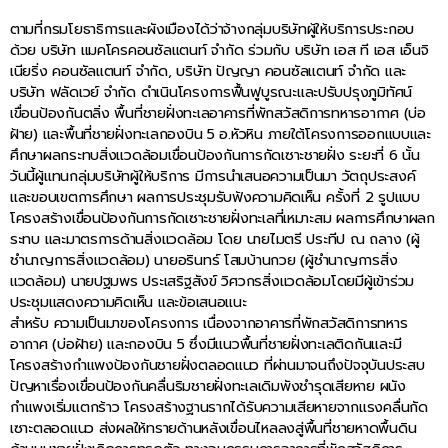
ตามที่กรมโยธาธิการและผังเมืองได้ว่าจ้างกลุ่มบริษัทผู้ให้บริการประกอบ
ด้วย บริษัท แมคโครคอนซัลแตนท์ จำกัด ร่วมกับ บริษัท เอส ที เอส เอ็นจิ
เนียริ่ง คอนซัลแตนท์ จำกัด, บริษัท ปัญญา คอนซัลแตนท์ จำกัด และ
บริษัท ฟลัดเวย์ จำกัด ดำเนินโครงการฟื้นฟูบูรณะและปรับปรุงภูมิทัศน์
เขื่อนป้องกันตลิ่ง พื้นที่ชายฝั่งทะเลอาคารที่พักสวัสดิการทหารอากาศ (บ่อ
ฝ้าย) และพื้นที่ชายฝั่งทะเลกองบิน 5 อ.หัวหิน ภายใต้โครงการออกแบบและ
ศึกษาผลกระทบสิ่งแวดล้อมเขื่อนป้องกันการกัดเซาะชายฝั่ง ระยะที่ 6 นั้น
วันนี้ผู้แทนกลุ่มบริษัทผู้ให้บริการ มีการนำเสนอความเป็นมา วัตถุประสงค์
และขอบเขตการศึกษา ผลการประชุมรับฟังความคิดเห็น ครั้งที่ 2 รูปแบบ
โครงสร้างเขื่อนป้องกันการกัดเซาะชายฝั่งทะเลที่เหมาะสม ผลการศึกษาผลก
ระทบ และมาตรการด้านสิ่งแวดล้อม โดย นายไมตรี ประทีป ณ ถลาง (ผู้
ชำนาญการสิ่งแวดล้อม) นายอรินทร์ โสมบ้านกวย (ผู้ชำนาญการสิ่ง
แวดล้อม) นายปฐมพร ประเสริฐสังข์ วิศวกรสิ่งแวดล้อมโดยมีผู้เข้าร่วม
ประชุมแสดงความคิดเห็น และข้อเสนอแนะ
สำหรับ ความเป็นมาของโครงการ เนื่องจากอาคารที่พักสวัสดิการทหาร
อากาศ (บ่อฝ้าย) และกองบิน 5 ซึ่งมีแนวพื้นที่ชายฝั่งทะเลติดกันและมี
โครงสร้างกำแพงป้องกันชายฝั่งตลอดแนว ที่ผ่านมาจนถึงปัจจุบันประสบ
ปัญหาเรื่องเขื่อนป้องกันคลื่นริมชายฝั่งทะเลเดิมพังชำรุดเสียหาย ผนัง
กำแพงเริ่มแตกร้าว โครงสร้างฐานรากได้รับความเสียหายจากแรงคลื่นกัด
เซาะตลอดแนว ส่งผลให้ทรายด้านหลังเขื่อนไหลลงสู่พื้นที่ชายหาดพื้นดิน