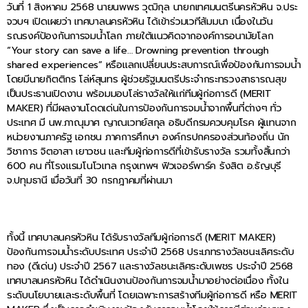
วันที่ 1 สิงหาคม 2568 นายนพพร วุฒิกุล นายกเทศมนตรีนครหัวหิน จ.ประ
จวบฯ เปิดเผยว่า เทศบาลนครหัวหิน ได้เข้าร่วมเวทีสัมมนา เนื่องในวัน
รณรงค์ป้องกันการจมน้ำโลก ภายใต้แนวคิดจากองค์การอนามัยโลก
“Your story can save a life… Drowning prevention through
shared experiences” หรือแลกเปลี่ยนประสบการณ์เพื่อป้องกันการจมน้ำ
โดยมีนายกิตติกร โล่ห์สุนทร ผู้ช่วยรัฐมนตรีประจำกระทรวงสาธารณสุข
เป็นประธานเปิดงาน พร้อมมอบโล่รางวัลให้แก่ทีมผู้ก่อการดี (MERIT
MAKER) ที่มีผลงานโดดเด่นในการป้องกันการจมน้ำจากพื้นที่ต่างๆ ทั่ว
ประเทศ มี นพ.ภาณุมาศ ญาณเวทย์สกุล อธิบดีกรมควบคุมโรค ผู้แทนจาก
หน่วยงานภาครัฐ เอกชน ภาคการศึกษา องค์กรปกครองส่วนท้องถิ่น นัก
วิชาการ จิตอาสา เยาวชน และทีมผู้ก่อการดีที่เข้ารับรางวัล รวมทั้งสิ้นกว่า
600 คน ที่โรงแรมโนโวเทล กรุงเทพฯ ฟิวเจอร์พาร์ค รังสิต อ.ธัญบุรี
จ.ปทุมธานี เมื่อวันที่ 30 กรกฎาคมที่ผ่านมา
ทั้งนี้ เทศบาลนครหัวหิน ได้รับรางวัลทีมผู้ก่อการดี (MERIT MAKER)
ป้องกันการจมน้ำระดับประเทศ ประจำปี 2568 ประเภทรางวัลชนะเลิศระดับ
ทอง (ดีเด่น) ประจำปี 2567 และรางวัลชนะเลิศระดับเพชร ประจำปี 2568
เทศบาลนครหัวหิน ได้ดำเนินงานป้องกันการจมน้ำมาอย่างต่อเนื่อง ทั้งใน
ระดับนโยบายและระดับพื้นที่ โดยเฉพาะการสร้างทีมผู้ก่อการดี หรือ MERIT