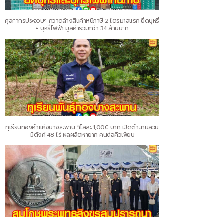
ศุลกากรประจวบฯ กวาดล้างสินค้าหนีภาษี 2 ไตรมาสแรก ยึดบุหรี่
+ บุหรี่ไฟฟ้า มูลค่ารวมกว่า 34 ล้านบาท
ทุเรียนทองคำแห่งบางสะพาน กิโลละ 1,000 บาท เปิดตำนานสวน
มีตังค์ 48 ไร่ ผลผลิตหายาก คนต่อคิวเพียบ