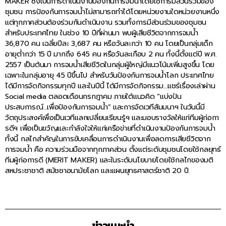
MAKER ซึ่งเป็นการดำเนินงานป้องกันการจมน้ำโดยใช้การมีส่วนร่วมของ
ชุมชน การป้องกันการจมน้ำไม่สามารถทำได้โดยหน่วยงานใดหน่วยงานหนึ่ง
แต่ทุกภาคส่วนต้องร่วมกันดำเนินงาน รวมทั้งการมีส่วนร่วมของชุมชน
สำหรับประเทศไทย ในช่วง 10 ปีที่ผ่านมา พบผู้เสียชีวิตจากการจมน้ำ
36,870 คน เฉลี่ยปีละ 3,687 คน หรือวันละกว่า 10 คน โดยเป็นกลุ่มเด็ก
อายุต่ำกว่า 15 ปี มากถึง 645 คน หรือวันละเกือบ 2 คน ทั้งนี้ตั้งแต่ปี พ.ศ.
2557 เป็นต้นมา การจมน้ำเสียชีวิตในกลุ่มผู้ใหญ่มีแนวโน้มเพิ่มสูงขึ้น โดย
เฉพาะในกลุ่มอายุ 45 ปีขึ้นไป สำหรับวันป้องกันการจมน้ำโลก ประเทศไทย
ได้มีการจัดกิจกรรมทุกปี และในปีนี้ ได้มีการจัดกิจกรรม…แชร์เรื่องเล่าผ่าน
Social media ตลอดเดือนกรกฎาคม ภายใต้แนวคิด “แบ่งปัน
ประสบการณ์…เพื่อป้องกันการจมน้ำ” และการจัดเวทีสัมมนาฯ ในวันนี้มี
วัตถุประสงค์เพื่อเป็นเวทีแลกเปลี่ยนเรียนรู้ฯ และมอบรางวัลให้แก่ทีมผู้ก่อกา
รดีฯ เพื่อเป็นขวัญและกำลังใจให้แก่เครือข่ายที่ดำเนินงานป้องกันการจมน้ำ
ทั้งนี้ กลไกสำคัญในการขับเคลื่อนการดำเนินงานเพื่อลดการเสียชีวิตจาก
การจมน้ำ คือ ความร่วมมือจากทุกภาคส่วน ตั้งแต่ระดับชุมชนโดยใช้กลยุทธ์
ทีมผู้ก่อการดี (MERIT MAKER) และในระดับนโยบายโดยใช้กลไกของมติ
สหประชาชาติ สมัชชาอนามัยโลก และแผนยุทธศาสตร์ชาติ 20 ปี.
ข่าวแนะนำ