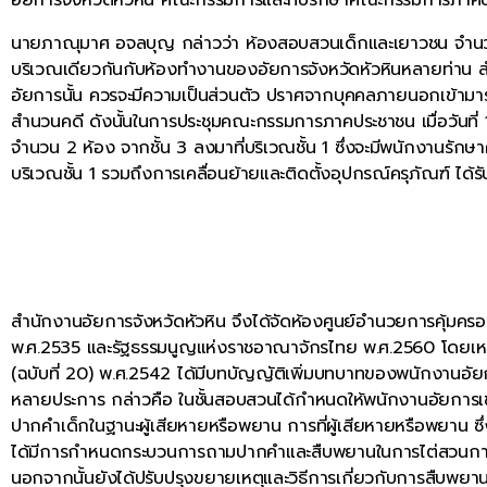
นายภาณุมาศ อจลบุญ กล่าวว่า ห้องสอบสวนเด็กและเยาวชน จำนวน 2 ห้
บริเวณเดียวกันกับห้องทำงานของอัยการจังหวัดหัวหินหลายท่าน 
อัยการนั้น ควรจะมีความเป็นส่วนตัว ปราศจากบุคคลภายนอกเข้าม
สำนวนคดี ดังนั้นในการประชุมคณะกรรมการภาคประชาชน เมื่อวันที่ 
จำนวน 2 ห้อง จากชั้น 3 ลงมาที่บริเวณชั้น 1 ซึ่งจะมีพนักงานร
บริเวณชั้น 1 รวมถึงการเคลื่อนย้ายและติดตั้งอุปกรณ์ครุภัณฑ์ 
สำนักงานอัยการจังหวัดหัวหิน จึงได้จัดห้องศูนย์อำนวยการคุ้มค
พ.ศ.2535 และรัฐธรรมนูญแห่งราชอาณาจักรไทย พ.ศ.2560 โดยเหต
(ฉบับที่ 20) พ.ศ.2542 ได้มีบทบัญญัติเพิ่มบทบาทของพนักงานอัยกา
หลายประการ กล่าวคือ ในชั้นสอบสวนได้กำหนดให้พนักงานอัยการเข้า
ปากคำเด็กในฐานะผู้เสียหายหรือพยาน การที่ผู้เสียหายหรือพยาน ซึ่งเ
ได้มีการกำหนดกระบวนการถามปากคำและสืบพยานในการไต่สวนการต
นอกจากนั้นยังได้ปรับปรุงขยายเหตุและวิธีการเกี่ยวกับการสืบพยา