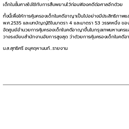
เด็กในชั้นศาลไปใช้กับการสืบพยานไว้ก่อนฟ้องคดีต่อศาลอีกด้วย
ทั้งนี้เพื่อให้การคุ้มครองเด็กในคดีอาญาเป็นไปอย่างมีประสิทธิภา
พ.ศ.2535 และบทบัญญัติในมาตรา 4 และมาตรา 53 วรรคหนึ่ง ขอ
จัดศูนย์อำนวยการคุ้มครองเด็กในคดีอาญาขึ้นในกรุงเทพมหานครและ
วางระเบียบสำนักงานอัยการสูงสุด ว่าด้วยการคุ้มครองเด็กในคดีอา
น.ส.สุทธิศรี อนุคฤหานนท์…รายงาน