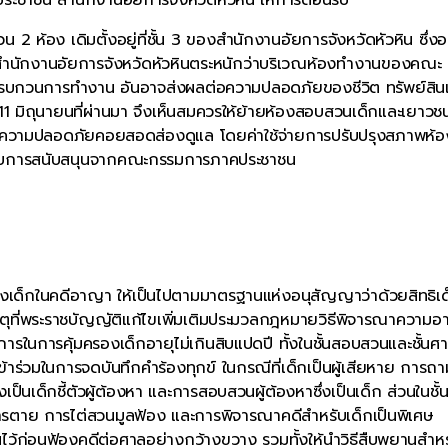
อง เดิมตั้งอยู่ที่ชั้น 3 ของสำนักงานอัยการจังหวัดหัวหิน ซึ่งอย
สำนักงานอัยการจังหวัดหัวหินตระหนักว่าบริเวณห้องทำงานของคณะ
ารบกวนการทำงาน อันอาจส่งผลต่อความปลอดภัยของชีวิต ทรัพย์สิน
11 มิถุนายนที่ผ่านมา จึงเห็นสมควรให้ย้ายห้องสอบสวนเด็กและเยาวช
ักษาความปลอดภัยคอยสอดส่องดูแล โดยค่าใช้จ่ายการปรับปรุงสภาพห้อ
ได้รับการสนับสนุนจากคณะกรรมการภาคประชาชน
รองเด็กในคดีอาญา ให้เป็นไปตามมาตรฐานแห่งอนุสัญญาว่าด้วยสิทธิเด
ุที่พระราชบัญญัติแก้ไขเพิ่มเติมประมวลกฎหมายวิธีพิจารณาความ
รในการคุ้มครองเด็กอายุไม่เกินสิบแปดปี ทั้งในชั้นสอบสวนและชั้นศ
ร่วมในการจดบันทึกคำร้องทุกข์ ในกรณีที่เด็กเป็นผู้เสียหาย การถา
ป็นเด็กชี้ตัวผู้ต้องหา และการสอบสวนผู้ต้องหาซึ่งเป็นเด็ก ส่วนในชั
าย การไต่สวนมูลฟ้อง และการพิจารณาคดีสำหรับเด็กเป็นพิเศษ
นไว้ก่อนฟ้องคดีต่อศาลอย่างกว้างขวาง รวมทั้งให้นำวิธีสืบพยานสำหร