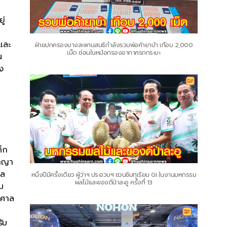
ู่
และ
ฝ่ายปกครองบางสะพานสนธิกำลังรวบพ่อค้ายาบ้า เกือบ 2,000
เม็ด ซ่อนในหม้อกรองอากาศรถกระบะ
น
ง
็ก
อาญา
าล
หนึ่งปีมีครั้งเดียว ผู้ว่าฯ ประจวบฯ ชวนชิมทุเรียน GI ในงานมหกรรม
ผลไม้และของดีป่าละอู ครั้งที่ 13
ม
้นศาล
ับ