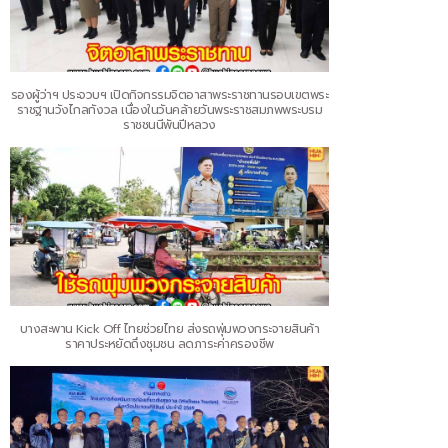
รองผู้ว่าฯ ประจวบฯ เปิดกิจกรรมจิตอาสาพระราชทานรอบเขตพระ
ราชฐานวังไกลกังวล เนื่องในวันคล้ายวันพระราชสมภพพระบรม
ราชชนนีพันปีหลวง
บางสะพาน Kick Off ไทยช่วยไทย ส่งรถพุ่มพวงกระจายสินค้า
ราคาประหยัดถึงชุมชน ลดภาระค่าครองชีพ