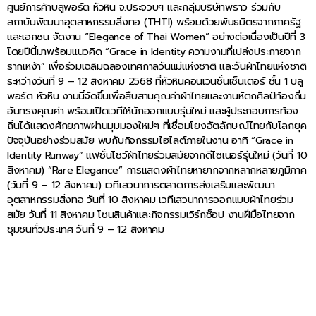
ศูนย์การค้าบลูพอร์ต หัวหิน จ.ประจวบฯ และกลุ่มบริษัทพราว ร่วมกับ
สถาบันพัฒนาอุตสาหกรรมสิ่งทอ (THTI) พร้อมด้วยพันธมิตรจากภาครัฐ
และเอกชน จัดงาน “Elegance of Thai Women” อย่างต่อเนื่องเป็นปีที่ 3
โดยปีนี้มาพร้อมแนวคิด “Grace in Identity ความงามที่เปล่งประกายจาก
รากเหง้า” เพื่อร่วมเฉลิมฉลองเทศกาลวันแม่แห่งชาติ และวันผ้าไทยแห่งชาติ
ระหว่างวันที่ 9 – 12 สิงหาคม 2568 ที่หัวหินคอนเวนชั่นเซ็นเตอร์ ชั้น 1 บลู
พอร์ต หัวหิน งานนี้จัดขึ้นเพื่อสืบสานคุณค่าผ้าไทยและงานหัตถศิลป์ท้องถิ่น
อันทรงคุณค่า พร้อมเปิดเวทีให้นักออกแบบรุ่นใหม่ และผู้ประกอบการท้อง
ถิ่นได้แสดงศักยภาพผ่านมุมมองใหม่ๆ ที่เชื่อมโยงอัตลักษณ์ไทยกับโลกยุค
ปัจจุบันอย่างร่วมสมัย พบกับกิจกรรมไฮไลต์ภายในงาน อาทิ “Grace in
Identity Runway” แฟชั่นโชว์ผ้าไทยร่วมสมัยจากดีไซเนอร์รุ่นใหม่ (วันที่ 10
สิงหาคม) “Rare Elegance” การแสดงผ้าไทยหายากจากหลากหลายภูมิภาค
(วันที่ 9 – 12 สิงหาคม) เวทีเสวนาการตลาดการส่งเสริมและพัฒนา
อุตสาหกรรมสิ่งทอ วันที่ 10 สิงหาคม เวทีเสวนาการออกแบบผ้าไทยร่วม
สมัย วันที่ 11 สิงหาคม โซนสินค้าและกิจกรรมเวิร์กช็อป งานฝีมือไทยจาก
ชุมชนทั่วประเทศ วันที่ 9 – 12 สิงหาคม