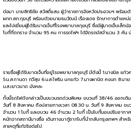
ต่อมา นายสิทธิชัย สวัสดิ์แสน ผู้ว่าราชการจังหวัดประจวบฯ พร้อ
ผกก.สภ.กุยบุรี พร้อมด้วยนายธนวัฒน์ เรืองเดช รักษาการตำแหน่ง
และไปเยี่ยมผู้ได้รับบาดเจ็บที่โรงพยาบาลกุยบุรี ซึ่งมีผู้บาดเจ็บเ
โบกี้ที่ตกราง จำนวน 95 คน การรถไฟฯ ได้จัดรถบัสจำนวน 3 คัน น
รายชื่อผู้ได้รับบาดเจ็บที่อยู่โรงพยาบาลกุยบุรี มีดังนี้ 1.นางนิล แ
5.น.ส.กานดา ทวีสุข 6.น.ส.ไพริน นกแก้ว 7.นางผานิต คงนก 8.นา
น.ส.เยาวนาถ มังคละ
ทั้งนี้รถไฟดังกล่าวเป็นขบวนรถด่วนพิเศษ ขบวนที่ 38/46 ออกเดิน
วันที่ 8 สิงหาคม ถึงปลายทางเวลา 08.30 น. วันที่ 9 สิงหาคม ขบวนท
จำนวน 1 โบกี้ และขบวน 46 จำนวน 2 โบกี้ เป็นโบกี้นอนปรับอากาศช
หนักจากสถานีบางซื่อ เดินทางมากู้ซากโบกี้นำกลับกรุงเทพฯ สำหร
สาเหตุที่แท้จริงต่อไป.