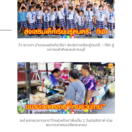
วิว เยาวภา นำเดอะเลเจ้นท์อารีน่า ส่งต่อการเรียนรู้ดนตรี – กีฬา สู่
เยาวชนหัวหินและปราณบุรี
ชะอำขยายเวลาตลาด“ไทยช่วยไทย”เพิ่มเป็น 2 วันต่อสัปดาห์ ช่วย
ลดภาระค่าครองชีพประชาชน