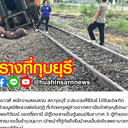
นาวสี พนักงานสอบสวน สภ.กุยบุรี จ.ประจวบคีรีขันธ์ ได้รับแจ้งเกิด
ยมูลนิธิหลวงพ่อในกุฎิ ที่เกิดเหตุอยู่ห่างจากสถานีรถไฟกุยบุรีประ
ภิวัฒน์ จอดที่สถานี มีตู้โดยสารเป็นตู้นอนปรับอากาศ 3 ตู้ท้ายข
รบาดเจ็บจำนวนมาก เจ้าหน้าที่กู้ภัยจึงรีบนำคนเจ็บส่งโรงพยาบาลกุ
งเทพอภิวัฒน์