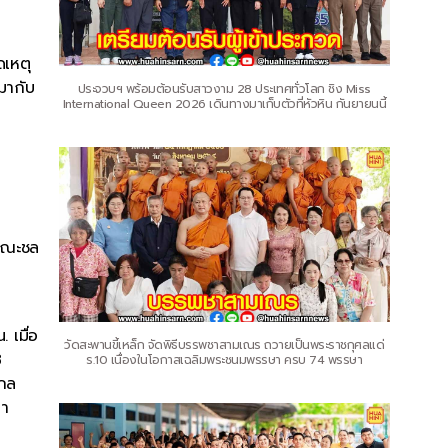
ดเหตุ
งมากับ
ประจวบฯ พร้อมต้อนรับสาวงาม 28 ประเทศทั่วโลก ชิง Miss
International Queen 2026 เดินทางมาเก็บตัวที่หัวหิน กันยายนนี้
คุณะชล
 เมื่อ
วัดสะพานขี้เหล็ก จัดพิธีบรรพชาสามเณร ถวายเป็นพระราชกุศลแด่
8
ร.10 เนื่องในโอกาสเฉลิมพระชนมพรรษา ครบ 74 พรรษา
รกล
หา