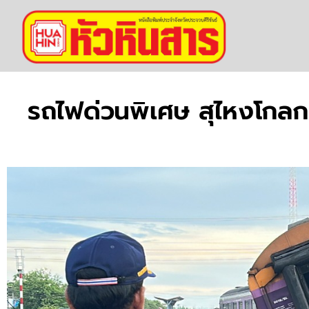
รถไฟด่วนพิเศษ สุไหงโกลก+