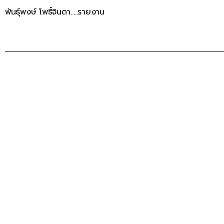
พันธุ์พงษ์ โพธิ์จินดา…..รายงาน