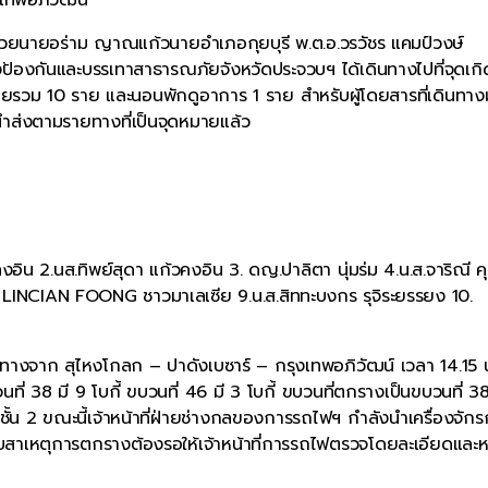
มด้วยนายอร่าม ญาณแก้วนายอำเภอกุยบุรี พ.ต.อ.วรวัชร แคมป์วงษ์
ป้องกันและบรรเทาสาธารณภัยจังหวัดประจวบฯ ได้เดินทางไปที่จุดเกิ
ล็กน้อยรวม 10 ราย และนอนพักดูอาการ 1 ราย สำหรับผู้โดยสารที่เดินทา
ำส่งตามรายทางที่เป็นจุดหมายแล้ว
ก้วคงอิน 2.นส.ทิพย์สุดา แก้วคงอิน 3. ดญ.ปาลิตา นุ่มร่ม 4.น.ส.จาริณี 
ย LINCIAN FOONG ชาวมาเลเซีย 9.น.ส.สิททะบงกร รุจิระยรรยง 10.
ทางจาก สุไหงโกลก – ปาดังเบซาร์ – กรุงเทพอภิวัฒน์ เวลา 14.15 น.
ี่ 38 มี 9 โบกี้ ขบวนที่ 46 มี 3 โบกี้ ขบวนที่ตกรางเป็นขบวนที่ 3
ั้น 2 ขณะนี้เจ้าหน้าที่ฝ่ายช่างกลของการรถไฟฯ กำลังนำเครื่องจัก
ับสาเหตุการตกรางต้องรอให้เจ้าหน้าที่การรถไฟตรวจโดยละเอียดและ