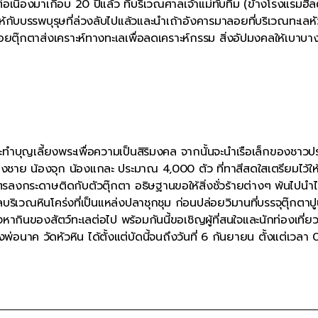
ต่อเนื่องมาเกือบ 20 ปีแล้ว ที่บริเวณศาลเจ้าแม่ทับทิม (ข้างโรงแรมฮิล
ให้กับบรรพบุรุษที่ล่วงลับไปแล้วและนำเถ้าอังคารมาลอยที่บริเวณทะเลหั
่อยตุ๊กตาส่งเคราะห์ทางทะเลเพื่อลดเคราะห์กรรม สิ่งอัปมงคลให้เบาบ
ะทำบุญเลี้ยงพระเพื่อความเป็นสิริมงคล จากนั้นจะนำเรือเล็กของชาวปร
ิงชาย น้องจุก น้องแกละ ประมาณ 4,000 ตัว ที่ทาสีสดใสเตรียมไว้ให
รลงกระดาษติดกับตัวตุ๊กตา อธิษฐานขอให้สิ่งชั่วร้ายต่างๆ พ้นไปนำ
บริเวณหินโคร่งที่เป็นแหล่งปลาชุกชุม ก่อนปล่อยวิมานที่บรรจุตุ๊กตาปู
ากินของสัตว์ทะเลต่อไป พร้อมกันนี้ขอเชิญผู้ที่สนใจและนักท่องเที่ยว
่อนาค วัดหัวหิน ได้ตั้งแต่บัดนี้จนถึงวันที่ 6 กันยายน ตั้งแต่เวลา