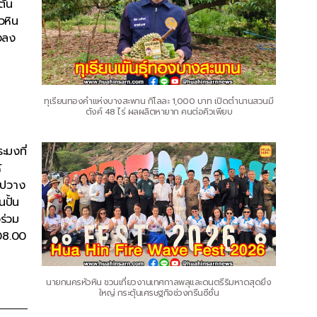
ตัน
วหิน
างลง
ทุเรียนทองคำแห่งบางสะพาน กิโลละ 1,000 บาท เปิดตำนานสวนมี
ตังค์ 48 ไร่ ผลผลิตหายาก คนต่อคิวเพียบ
ะมงที่
้
ไปวาง
นปั้น
ร่วม
 08.00
นายกนครหัวหิน ชวนเที่ยวงานเทศกาลพลุและดนตรีริมหาดสุดยิ่ง
ใหญ่ กระตุ้นเศรษฐกิจช่วงกรีนซีซั่น