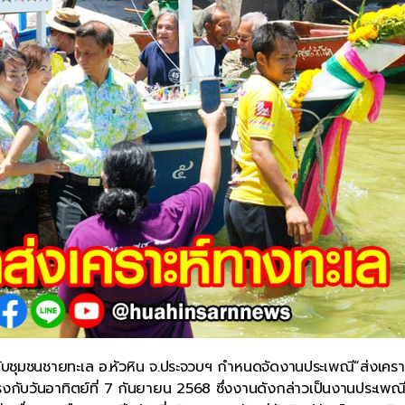
ับชุมชนชายทะเล อ.หัวหิน จ.ประจวบฯ กำหนดจัดงานประเพณี“ส่งเคราะ
ตรงกับวันอาทิตย์ที่ 7 กันยายน 2568 ซึ่งงานดังกล่าวเป็นงานประเพณี