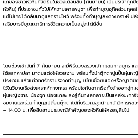
แก่ของชาวหัวหินที่จัดขึ้นในช่วงเดือนสิบ (กันยายน) เป็นประจำทุกปี
หัวหิน) ที่ประชาชนทั่วไปให้ความเคารพบูชา เพื่อทำบุญอุทิศส่วนกุศล
แต่ไม่เคยได้กลับมาดูแลกราบไหว้ พร้อมทั้งทำบุญสะเดาะเคราะห์ ปล
เสริมบารมีบุญญาธิการชีวิตความเป็นอยู่จะได้ดีขึ้น
โดยช่วงเช้าวันที่ 7 กันยายน จะมีพิธีบวงสรวงเจ้าทะเลมหาสมุทร แล
ใช้ออกหาปลา มาตบแต่งให้สวยงาม พร้อมทั้งนำตุ๊กตาปูนปั้นหุ่นหญ
ประชาชนแล้วแต่จิตศรัทธาบริจาคทำบุญ เขียนชื่อตนเองหรือญาติมิต
ไว้ในวิมานเรือส่งเคราะห์ทางทะเล พร้อมใจกันลากเรือทั้งลำออกสู่ทะเล
หุ่นหญิงชาย น้องจุก น้องแกละ ลงสู่ก้นทะเลกลายเป็นแหล่งปะการังห
ชมงานและร่วมทำบุญเปลี่ยนตุ๊กตาได้ที่บริเวณจุดด้านหน้าวิหารหลวงพ
– 14.00 น. เพื่อสืบสานประเพณีสำคัญของหัวหินให้คงอยู่สืบไป.