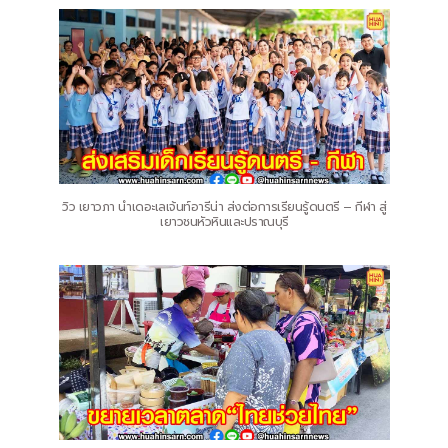
วิว เยาวภา นำเดอะเลเจ้นท์อารีน่า ส่งต่อการเรียนรู้ดนตรี – กีฬา สู่
เยาวชนหัวหินและปราณบุรี