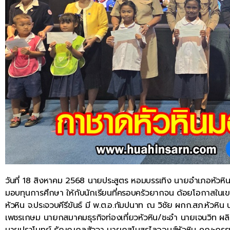
วันที่ 18 สิงหาคม 2568 นายประสูตร หอมบรรเทิง นายอำเภอหัวหิ
มอบทุนการศึกษา ให้กับนักเรียนที่ครอบครัวยากจน ด้อยโอกาสในเขตพื้
หัวหิน จ.ประจวบคีรีขันธ์ มี พ.ต.อ.กัมปนาท ณ วิชัย ผกก.สภ.หัวหิ
เพชรเกษม นายกสมาคมธุรกิจท่องเที่ยวหัวหิน/ชะอำ นายเจนวิท ผล
นายปราโมทย์ ธัญญกุลสัจจา นายกสโมสรไลออนส์หัวหิน คณะกรรมการ