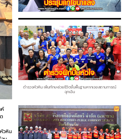
ตำรวจหัวหิน เพิ่มทักษะช่วยชีวิตขั้นพื้นฐานหากเจอสถานการณ์
ฉุกเฉิน
ห์
์ต
หัวหิน
่วม