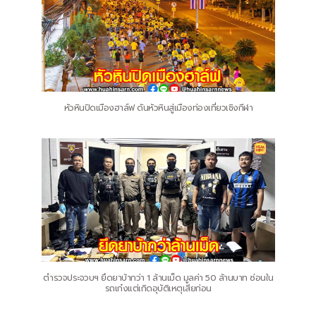
หัวหินปิดเมืองฮาล์ฟ ดันหัวหินสู่เมืองท่องเที่ยวเชิงกีฬา
ตำรวจประจวบฯ ยึดยาบ้ากว่า 1 ล้านเม็ด มูลค่า 50 ล้านบาท ซ่อนใน
รถเก๋งแต่เกิดอุบัติเหตุเสียก่อน