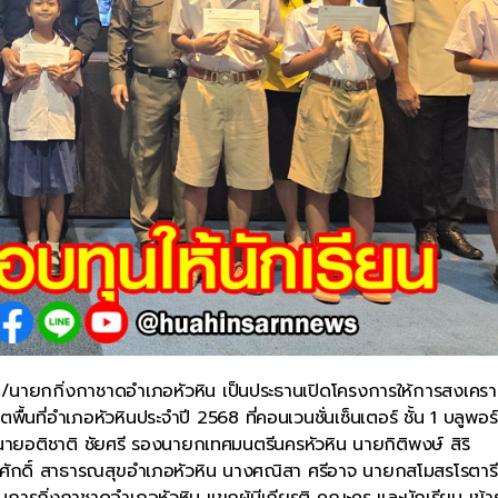
น/นายกกิ่งกาชาดอำเภอหัวหิน เป็นประธานเปิดโครงการให้การสงเคราะ
นที่อำเภอหัวหินประจำปี 2568 ที่คอนเวนชั่นเซ็นเตอร์ ชั้น 1 บลูพอร
น นายอติชาติ ชัยศรี รองนายกเทศมนตรีนครหัวหิน นายกิติพงษ์ สิริ
ิศักดิ์ สาธารณสุขอำเภอหัวหิน นางศณิสา ศรีอาจ นายกสโมสรโรตารี
กิ่งกาชาดอำเภอหัวหิน แขกผู้มีเกียรติ คณะครู และนักเรียน เข้าร