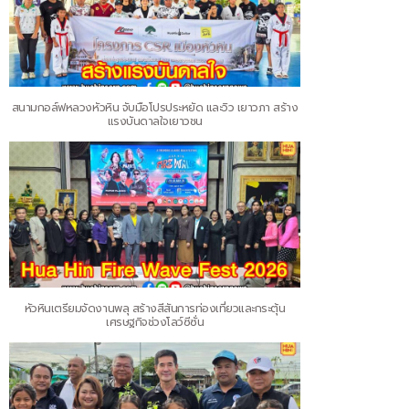
สนามกอล์ฟหลวงหัวหิน จับมือโปรประหยัด และวิว เยาวภา สร้าง
แรงบันดาลใจเยาวชน
หัวหินเตรียมจัดงานพลุ สร้างสีสันการท่องเที่ยวและกระตุ้น
เศรษฐกิจช่วงโลว์ซีซั่น