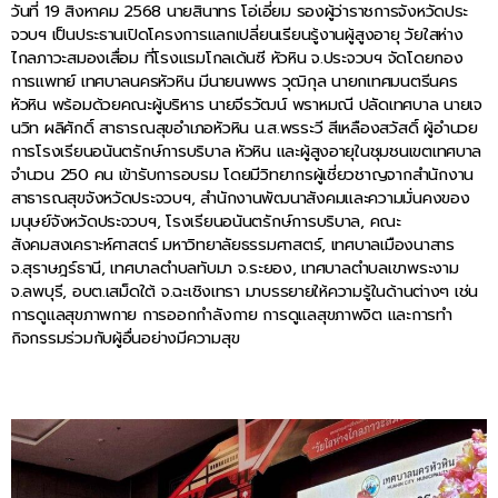
วันที่ 19 สิงหาคม 2568 นายสินาทร โอ่เอี่ยม รองผู้ว่าราชการจังหวัดประ
จวบฯ เป็นประธานเปิดโครงการแลกเปลี่ยนเรียนรู้งานผู้สูงอายุ วัยใสห่าง
ไกลภาวะสมองเสื่อม ที่โรงแรมโกลเด้นซี หัวหิน จ.ประจวบฯ จัดโดยกอง
การแพทย์ เทศบาลนครหัวหิน มีนายนพพร วุฒิกุล นายกเทศมนตรีนคร
หัวหิน พร้อมด้วยคณะผู้บริหาร นายจีรวัฒน์ พราหมณี ปลัดเทศบาล นายเจ
นวิท ผลิศักดิ์ สาธารณสุขอำเภอหัวหิน น.ส.พรระวี สีเหลืองสวัสดิ์ ผู้อำนวย
การโรงเรียนอนันตรักษ์การบริบาล หัวหิน และผู้สูงอายุในชุมชนเขตเทศบาล
จำนวน 250 คน เข้ารับการอบรม โดยมีวิทยากรผู้เชี่ยวชาญจากสำนักงาน
สาธารณสุขจังหวัดประจวบฯ, สำนักงานพัฒนาสังคมและความมั่นคงของ
มนุษย์จังหวัดประจวบฯ, โรงเรียนอนันตรักษ์การบริบาล, คณะ
สังคมสงเคราะห์ศาสตร์ มหาวิทยาลัยธรรมศาสตร์, เทศบาลเมืองนาสาร
จ.สุราษฎร์ธานี, เทศบาลตำบลทับมา จ.ระยอง, เทศบาลตำบลเขาพระงาม
จ.ลพบุรี, อบต.เสม็ดใต้ จ.ฉะเชิงเทรา มาบรรยายให้ความรู้ในด้านต่างๆ เช่น
การดูแลสุขภาพกาย การออกกำลังกาย การดูแลสุขภาพจิต และการทำ
กิจกรรมร่วมกับผู้อื่นอย่างมีความสุข