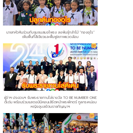
นายกหัวหินร่วมกับชุมชนสมอโพรง ลงพันธุ์กล้าไม้ “ทองอุไร”
เพิ่มพื้นที่สีเขียวและฟื้นฟูสภาพแวดล้อม
ผู้ว่าฯ ประจวบฯ รับพระราชทานโล่รางวัล TO BE NUMBER ONE
ดีเด่น พร้อมร่วมแสดงมินิคอนเสิร์ตหน้าพระพักตร์ ทูลกระหม่อม
หญิงอุบลรัตนราชกัญญาฯ