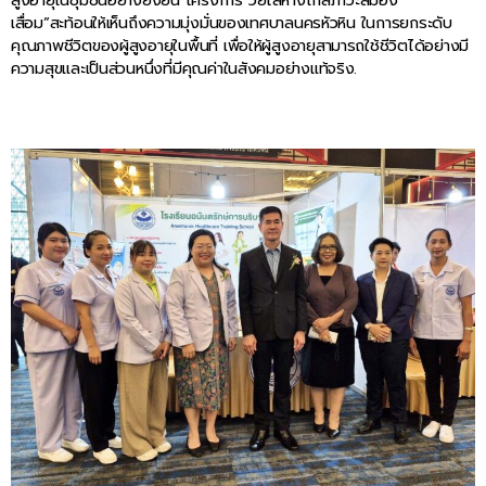
สูงอายุในชุมชนอย่างยั่งยืน โครงการ“วัยใสห่างไกลภาวะสมอง
เสื่อม”สะท้อนให้เห็นถึงความมุ่งมั่นของเทศบาลนครหัวหิน ในการยกระดับ
คุณภาพชีวิตของผู้สูงอายุในพื้นที่ เพื่อให้ผู้สูงอายุสามารถใช้ชีวิตได้อย่างมี
ความสุขและเป็นส่วนหนึ่งที่มีคุณค่าในสังคมอย่างแท้จริง.