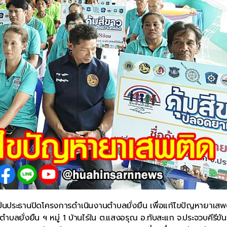
็นประธานปิดโครงการดำเนินงานตำบลยั่งยืน เพื่อแก้ไขปัญหายาเสพ
ลยั่งยืน ฯ หมู่ 1 บ้านไร่ใน ต.แสงอรุณ อ.ทับสะแก จ.ประจวบคีรีขันธ