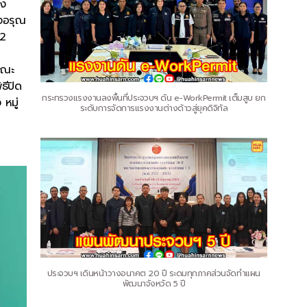
าง
งอรุณ
 2
คณะ
ธีปิด
กระทรวงแรงงานลงพื้นที่ประจวบฯ ดัน e-WorkPermit เต็มสูบ ยก
หมู่
ระดับการจัดการแรงงานต่างด้าวสู่ยุคดิจิทัล
ประจวบฯ เดินหน้าวางอนาคต 20 ปี ระดมทุกภาคส่วนจัดทำแผน
พัฒนาจังหวัด 5 ปี