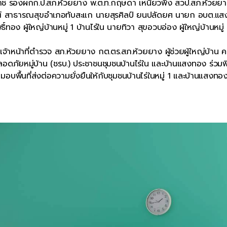
ราช รองผกก.ป.สภ.ห้วยยาง พ.ต.ท.กฤษดา เหนี่ยวพึ่ง สวป.สภ.ห้วยย
ภรณ์ สาธารณสุขอำเภอทับสะแก นายสุรศิลป์ ยนปลัดยศ นายก อบต.แส
ง ผู้ใหญ่บ้านหมู่ 1 บ้านไร่ใน นายทิวา สุขอวบอ่อง ผู้ใหญ่บ้านหมู่
้าหน้าที่ตำรวจ สภ.ห้วยยาง กต.ตร.สภ.ห้วยยาง ผู้ช่วยผู้ใหญ่บ้าน 
ภัยหมู่บ้าน (ชรบ.) ประชาชนชุมชนบ้านไร่ใน และบ้านแสงทอง ร่วมพิ
บพื้นที่ส่งต่อความยั่งยืนให้กับชุมชนบ้านไร่ในหมู่ 1 และบ้านแสงทอง 